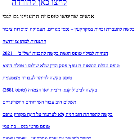
לחצו כאן להורדה
אנשים שחיפשו טופס זה התעניינו גם לגבי
בקשה להעברת זכויות במקרקעין – נכסי מגורים, תעסוקה ומוסדות ציבור
התנגדות למתן צו ירושה
הנחיות למילוי טופס הגשת בקשה לתכנית ‘של”ב’ – 2021
טופס טבלת הוצאות ת עפ;י פסק הדין שלא שולמו ו טבלת הוצא
טופס בקשה להיתר לעבודה מצומצמת
בקשה לביטול קנס, ריבית ו/או הצמדה (טופס 2681)
תשלום חוב עבור השירותים הווטרינריים
בקשה להפחתת חוב חניה )לא לערעור על דו;ח מקורי( טופס
טופס פרטי בנק – בת עמי
בקשה לחישוב מס שבח מקרקעין – שומה עצמית