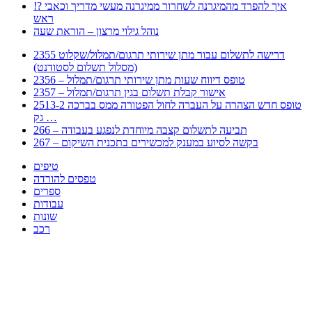
!? איך להפרד מהמיגרנה לשחרור ממיגרנה מעשי מדריך וכאבי
ראש
נוהל גילוי מרצון – הוראת שעה
2355 דרישה לתשלום עבור מתן שירותי תרגום/תמלול/שקלוט
(מסלול תשלום לסטודנט)
2356 – טופס דיווח שעות מתן שירותי תרגום/תמלול
2357 – אישור קבלת תשלום בגין תרגום/תמלול
2513-2 טופס חדש הצהרה על העברה לחול הפטורה ממס בברכה
גק …
266 – תביעה לתשלום קצבה מיוחדת לנפגע בעבודה
267 – בקשה לסיוע במענק למכשירים בתכנית השיקום
טיפים
טפסים להורדה
ספרים
עבודות
שונות
רכב
Huppert הינו אלגוריתם המחפש עבורכם מסמכים, מצגות, טפסים, ספרים, עבודות, מבחנים
וכל סוג מסמך שיכולילהקל על חיי היום יום. המנוע הוקם בכדי לחסוך לכם את המאמץ
המייגע בחיפוש אינטנסיבי באתרים ואתרי הממשלה באמצעות Huppert, תוכלו למצוא
ספרים להורדה, וכל סוג מסמך בעצם שתחפצו בו בקלות ובמהירות. האתר אינו אחראי לתוכן
היות והוא נשאב בצורה אוטמטית, כל התוכן הנשאב חשוף בצורה ציבורית לכל. במידה