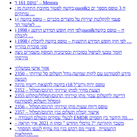
טופס 161 ד’ – Menora
: בקשה לפטור מחובת התקנת מז;quot&ח 3 טופס מספר ים ב
עותקים …
) ( פעמי להקלטת יצירות על מוצרים מכניים – טופס בקשה
לאישור חד …
) 1998 ( לפי חוק חופש המידע התשנ;quot&ח – טופס בקשה
לקבלת …
) 1998 ( לפי חוק חופש המידע התשנ;ח – טופס בקשה לקבלת …
סוגי סוכרת בהריון
חומר טבעי לטיפול בסוכרת ובסיבוכיה המופק משמרים ניצה
מירסקי
אזור אישי ממשלתי
2350 – מידע לסטודנט עם לקות שמיעה-נוהל תשלום סל שירותי
הנגשה
טופס ירוק (רש”ל 18) בקשה להוצאת רישיון נהיגה
2352 – הצעת מחיר למתן שירותי תרגום/תמלול
2355 דרישה לתשלום עבור מתן שירותי תרגום/תמלול/שקלוט
(מסלול תשלום לסטודנט)
2356 – טופס דיווח שעות מתן שירותי תרגום/תמלול
2357 – אישור קבלת תשלום בגין תרגום/תמלול
– לבעלי עסקים ובעולם העבודה EMDR מה הקשר בין חסמים …
– משבר הקורונה “? נורמלי החדש ” ומהו ה 2021 איך תראה
, התעשייה , פיצויי מס רכוש בגין נזק עקיף לענפי המסחר
החקלאות …