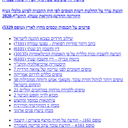
הגשת ערר על החלטת רשות המסים לפי חוק התכנית לסיוע כלכלי (נגיף
הקורונה החדש) (הוראת שעה), התש”ף-2020
פרטים על הכנסות ונכסים מחוץ לארץ (טופס 5329)
שילוב חרדים בצבא ההגנה לישראל
כתב ויתור סודיות רפואית – נפגעי עבודה (7101)
דין וחשבון רב שנתי (6101)
תביעה לקצבת נכות כללית על פי האמנות הבינלאומיות (10135)
ביטוח וגבייה – דין וחשבון שנתי (6101)
היסטוריה,ארכיאולוגיה,והתנ”ך
7 טיפים חשובים לפני עריכה של צוואה הדדית
טיפים כללים לדרום אמריקה
50 טיפים ויותר לניהול חווית עובד, משאבי אנוש ורווחה ממובילות
התחום בישראל
21 טיפים ללמידה מרחוק במרחבים קוליים
מבוא לדיני חופש הביטוי 2
עיתונאות כמוסד ומקצוע
מבחן ב דמוקרטיה מודרנית
מבחן ביעוץ פנים ארגוני
טופס 161ג – הודעה על חזרה מרצף פיצויים / קיצבה
טופס 161א – הודעת עובד עקב פרישה מעבודה