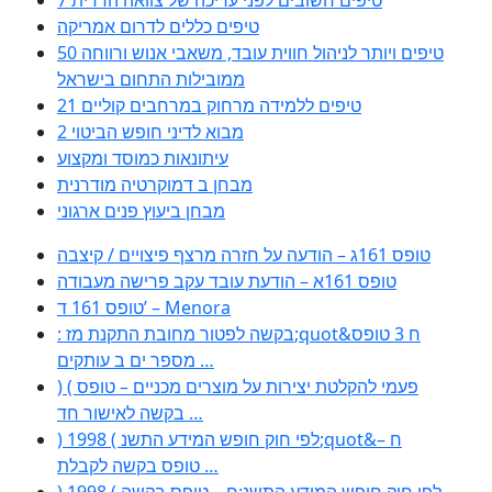
טיפים כללים לדרום אמריקה
50 טיפים ויותר לניהול חווית עובד, משאבי אנוש ורווחה
ממובילות התחום בישראל
21 טיפים ללמידה מרחוק במרחבים קוליים
מבוא לדיני חופש הביטוי 2
עיתונאות כמוסד ומקצוע
מבחן ב דמוקרטיה מודרנית
מבחן ביעוץ פנים ארגוני
טופס 161ג – הודעה על חזרה מרצף פיצויים / קיצבה
טופס 161א – הודעת עובד עקב פרישה מעבודה
טופס 161 ד’ – Menora
: בקשה לפטור מחובת התקנת מז;quot&ח 3 טופס
מספר ים ב עותקים …
) ( פעמי להקלטת יצירות על מוצרים מכניים – טופס
בקשה לאישור חד …
) 1998 ( לפי חוק חופש המידע התשנ;quot&ח –
טופס בקשה לקבלת …
) 1998 ( לפי חוק חופש המידע התשנ;ח – טופס בקשה