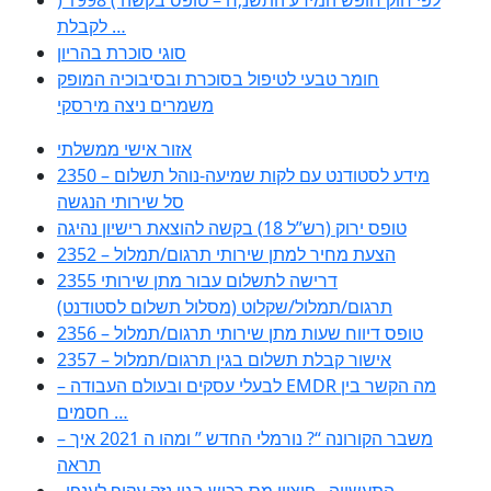
לקבלת …
סוגי סוכרת בהריון
חומר טבעי לטיפול בסוכרת ובסיבוכיה המופק
משמרים ניצה מירסקי
אזור אישי ממשלתי
2350 – מידע לסטודנט עם לקות שמיעה-נוהל תשלום
סל שירותי הנגשה
טופס ירוק (רש”ל 18) בקשה להוצאת רישיון נהיגה
2352 – הצעת מחיר למתן שירותי תרגום/תמלול
2355 דרישה לתשלום עבור מתן שירותי
תרגום/תמלול/שקלוט (מסלול תשלום לסטודנט)
2356 – טופס דיווח שעות מתן שירותי תרגום/תמלול
2357 – אישור קבלת תשלום בגין תרגום/תמלול
– לבעלי עסקים ובעולם העבודה EMDR מה הקשר בין
חסמים …
– משבר הקורונה “? נורמלי החדש ” ומהו ה 2021 איך
תראה
, התעשייה , פיצויי מס רכוש בגין נזק עקיף לענפי