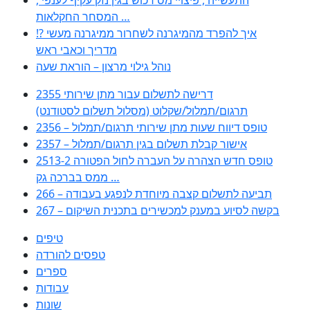
המסחר החקלאות …
!? איך להפרד מהמיגרנה לשחרור ממיגרנה מעשי
מדריך וכאבי ראש
נוהל גילוי מרצון – הוראת שעה
2355 דרישה לתשלום עבור מתן שירותי
תרגום/תמלול/שקלוט (מסלול תשלום לסטודנט)
2356 – טופס דיווח שעות מתן שירותי תרגום/תמלול
2357 – אישור קבלת תשלום בגין תרגום/תמלול
2513-2 טופס חדש הצהרה על העברה לחול הפטורה
ממס בברכה גק …
266 – תביעה לתשלום קצבה מיוחדת לנפגע בעבודה
267 – בקשה לסיוע במענק למכשירים בתכנית השיקום
טיפים
טפסים להורדה
ספרים
עבודות
שונות