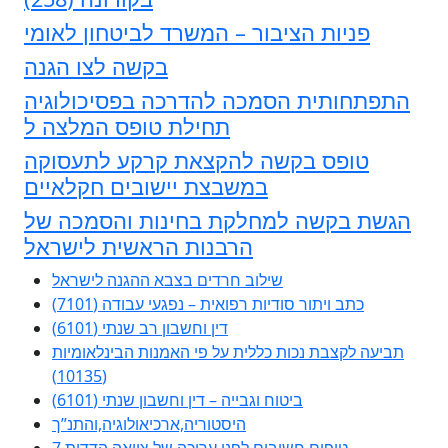
פניות הציבור – המשרד לביטחון לאומי
בקשה לצו הגנה
התפתחותית הסמכה להדרכה בפסיכולוגיה
תחילת טופס המלצה ל
טופס בקשה להקצאת קרקע לתעסוקה
במשבצת יישובים חקלאיים
הגשת בקשה למחלקת בחינות והסמכה של
הרבנות הראשית לישראל
שילוב חרדים בצבא ההגנה לישראל
כתב ויתור סודיות רפואית – נפגעי עבודה (7101)
דין וחשבון רב שנתי (6101)
תביעה לקצבת נכות כללית על פי האמנות הבינלאומיות
(10135)
ביטוח וגבייה – דין וחשבון שנתי (6101)
היסטוריה,ארכיאולוגיה,והתנ”ך
7 טיפים חשובים לפני עריכה של צוואה הדדית