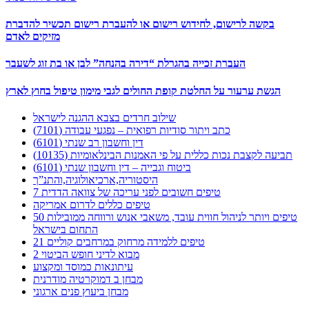
בקשה לרישום, לחידוש רישום או להעברת רישום תכשיר להדברת
מזיקים לאדם
העברת זכייה בהגרלת “דירה בהנחה” לבן או בת זוג לשעבר
הגשת ערעור על החלטת קופת החולים לגבי מימון טיפול בחוץ לארץ
שילוב חרדים בצבא ההגנה לישראל
כתב ויתור סודיות רפואית – נפגעי עבודה (7101)
דין וחשבון רב שנתי (6101)
תביעה לקצבת נכות כללית על פי האמנות הבינלאומיות (10135)
ביטוח וגבייה – דין וחשבון שנתי (6101)
היסטוריה,ארכיאולוגיה,והתנ”ך
7 טיפים חשובים לפני עריכה של צוואה הדדית
טיפים כללים לדרום אמריקה
50 טיפים ויותר לניהול חווית עובד, משאבי אנוש ורווחה ממובילות
התחום בישראל
21 טיפים ללמידה מרחוק במרחבים קוליים
מבוא לדיני חופש הביטוי 2
עיתונאות כמוסד ומקצוע
מבחן ב דמוקרטיה מודרנית
מבחן ביעוץ פנים ארגוני