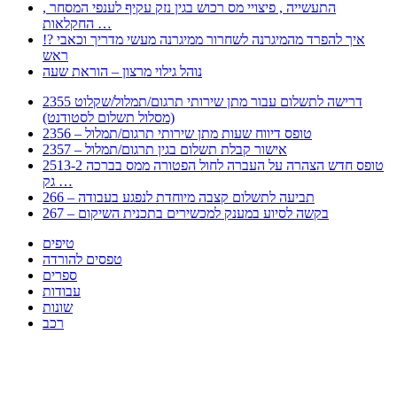
, התעשייה , פיצויי מס רכוש בגין נזק עקיף לענפי המסחר
החקלאות …
!? איך להפרד מהמיגרנה לשחרור ממיגרנה מעשי מדריך וכאבי
ראש
נוהל גילוי מרצון – הוראת שעה
2355 דרישה לתשלום עבור מתן שירותי תרגום/תמלול/שקלוט
(מסלול תשלום לסטודנט)
2356 – טופס דיווח שעות מתן שירותי תרגום/תמלול
2357 – אישור קבלת תשלום בגין תרגום/תמלול
2513-2 טופס חדש הצהרה על העברה לחול הפטורה ממס בברכה
גק …
266 – תביעה לתשלום קצבה מיוחדת לנפגע בעבודה
267 – בקשה לסיוע במענק למכשירים בתכנית השיקום
טיפים
טפסים להורדה
ספרים
עבודות
שונות
רכב
Huppert הינו אלגוריתם המחפש עבורכם מסמכים, מצגות, טפסים, ספרים, עבודות, מבחנים
וכל סוג מסמך שיכולילהקל על חיי היום יום. המנוע הוקם בכדי לחסוך לכם את המאמץ
המייגע בחיפוש אינטנסיבי באתרים ואתרי הממשלה באמצעות Huppert, תוכלו למצוא