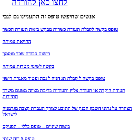
לחצו כאן להורדה
אנשים שחיפשו טופס זה התעניינו גם לגבי
טופס בקשה לקבלת תעודת כשרות מבקש בזאת תעודת הכשר
החייאת עמותה
רישום כבודק שכר מוסמך
בקשה לשינוי מטרות עמותה
טופס בקשה ל קבלת תג חניה ל נכה ופטור מאגרת רישוי
תעודת הוקרה או תעודת צליין ותעודות בר/בת מצווה מטעם משרד
התיירות
הצהרה על נתוני חשבון הבנק של התובע לצורך העברת קצבה מגרמניה
לישראל
ביטוח שיניים – טופס כללי – הפניקס
טופס 5 דוח שנתי