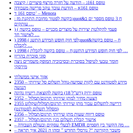
טופס 161ג – הודעה על חזרה מרצף פיצויים / קיצבה
טופס 161א – הודעת עובד עקב פרישה מעבודה
טופס 161 ד’ – Menora
: בקשה לפטור מחובת התקנת מז;quot&ח 3 טופס מספר ים ב
עותקים …
) ( פעמי להקלטת יצירות על מוצרים מכניים – טופס בקשה
לאישור חד …
) 1998 ( לפי חוק חופש המידע התשנ;quot&ח – טופס בקשה
לקבלת …
) 1998 ( לפי חוק חופש המידע התשנ;ח – טופס בקשה לקבלת …
סוגי סוכרת בהריון
חומר טבעי לטיפול בסוכרת ובסיבוכיה המופק משמרים ניצה
מירסקי
אזור אישי ממשלתי
2350 – מידע לסטודנט עם לקות שמיעה-נוהל תשלום סל שירותי
הנגשה
טופס ירוק (רש”ל 18) בקשה להוצאת רישיון נהיגה
2352 – הצעת מחיר למתן שירותי תרגום/תמלול
2355 דרישה לתשלום עבור מתן שירותי תרגום/תמלול/שקלוט
(מסלול תשלום לסטודנט)
2356 – טופס דיווח שעות מתן שירותי תרגום/תמלול
2357 – אישור קבלת תשלום בגין תרגום/תמלול
– לבעלי עסקים ובעולם העבודה EMDR מה הקשר בין חסמים …
– משבר הקורונה “? נורמלי החדש ” ומהו ה 2021 איך תראה