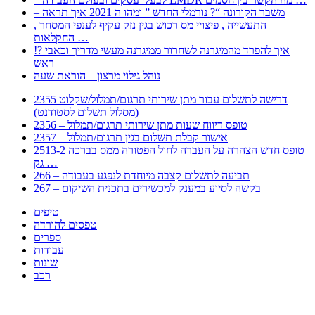
– משבר הקורונה “? נורמלי החדש ” ומהו ה 2021 איך תראה
, התעשייה , פיצויי מס רכוש בגין נזק עקיף לענפי המסחר
החקלאות …
!? איך להפרד מהמיגרנה לשחרור ממיגרנה מעשי מדריך וכאבי
ראש
נוהל גילוי מרצון – הוראת שעה
2355 דרישה לתשלום עבור מתן שירותי תרגום/תמלול/שקלוט
(מסלול תשלום לסטודנט)
2356 – טופס דיווח שעות מתן שירותי תרגום/תמלול
2357 – אישור קבלת תשלום בגין תרגום/תמלול
2513-2 טופס חדש הצהרה על העברה לחול הפטורה ממס בברכה
גק …
266 – תביעה לתשלום קצבה מיוחדת לנפגע בעבודה
267 – בקשה לסיוע במענק למכשירים בתכנית השיקום
טיפים
טפסים להורדה
ספרים
עבודות
שונות
רכב
Huppert הינו אלגוריתם המחפש עבורכם מסמכים, מצגות, טפסים, ספרים, עבודות, מבחנים
וכל סוג מסמך שיכולילהקל על חיי היום יום. המנוע הוקם בכדי לחסוך לכם את המאמץ