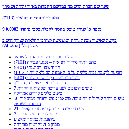
שינוי שם חברה הרשומה במרשם החברות באזור יהודה ושומרון
כתב ויתור סודיות רפואית (7113)
9.0.0003 נספח א’ לנוהל טופס בקשה לקבלת כספי פיקדון
בקשה לאישור מכונה ניידת המשמשת לצורכי חקלאות לצורך חישוב
הישבון בלו (טופס 24)
שילוב חרדים בצבא ההגנה לישראל
כתב ויתור סודיות רפואית – נפגעי עבודה (7101)
דין וחשבון רב שנתי (6101)
תביעה לקצבת נכות כללית על פי האמנות הבינלאומיות (10135)
ביטוח וגבייה – דין וחשבון שנתי (6101)
היסטוריה,ארכיאולוגיה,והתנ”ך
7 טיפים חשובים לפני עריכה של צוואה הדדית
טיפים כללים לדרום אמריקה
50 טיפים ויותר לניהול חווית עובד, משאבי אנוש ורווחה ממובילות
התחום בישראל
21 טיפים ללמידה מרחוק במרחבים קוליים
מבוא לדיני חופש הביטוי 2
עיתונאות כמוסד ומקצוע
מבחן ב דמוקרטיה מודרנית