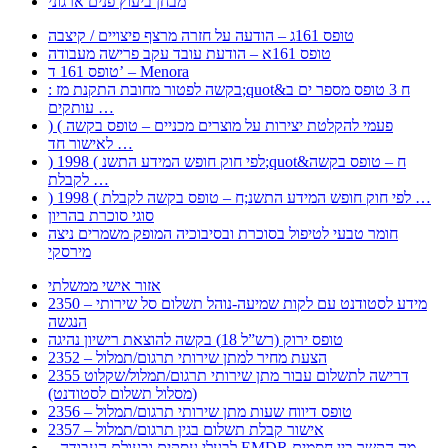
מבחן ביעוץ פנים ארגוני
טופס 161ג – הודעה על חזרה מרצף פיצויים / קיצבה
טופס 161א – הודעת עובד עקב פרישה מעבודה
טופס 161 ד’ – Menora
: בקשה לפטור מחובת התקנת מז;quot&ח 3 טופס מספר ים ב
עותקים …
) ( פעמי להקלטת יצירות על מוצרים מכניים – טופס בקשה
לאישור חד …
) 1998 ( לפי חוק חופש המידע התשנ;quot&ח – טופס בקשה
לקבלת …
) 1998 ( לפי חוק חופש המידע התשנ;ח – טופס בקשה לקבלת …
סוגי סוכרת בהריון
חומר טבעי לטיפול בסוכרת ובסיבוכיה המופק משמרים ניצה
מירסקי
אזור אישי ממשלתי
2350 – מידע לסטודנט עם לקות שמיעה-נוהל תשלום סל שירותי
הנגשה
טופס ירוק (רש”ל 18) בקשה להוצאת רישיון נהיגה
2352 – הצעת מחיר למתן שירותי תרגום/תמלול
2355 דרישה לתשלום עבור מתן שירותי תרגום/תמלול/שקלוט
(מסלול תשלום לסטודנט)
2356 – טופס דיווח שעות מתן שירותי תרגום/תמלול
2357 – אישור קבלת תשלום בגין תרגום/תמלול
– לבעלי עסקים ובעולם העבודה EMDR מה הקשר בין חסמים …