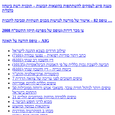
מענק סיוע לעסקים להשתתפות בהוצאות קבועות – תוכנית רשת ביטחון
כלכלית
טופס 82 – אישור של מורשה לנגישות מבנים תשתיות וסביבה לתכנית …
צו מכר דירות (טופס של מפרט) תיקון התשס”ח 2008
טופס הודעה על תאונה – AIG
שילוב חרדים בצבא ההגנה לישראל
כתב ויתור סודיות רפואית – נפגעי עבודה (7101)
דין וחשבון רב שנתי (6101)
תביעה לקצבת נכות כללית על פי האמנות הבינלאומיות (10135)
ביטוח וגבייה – דין וחשבון שנתי (6101)
היסטוריה,ארכיאולוגיה,והתנ”ך
7 טיפים חשובים לפני עריכה של צוואה הדדית
טיפים כללים לדרום אמריקה
50 טיפים ויותר לניהול חווית עובד, משאבי אנוש ורווחה ממובילות
התחום בישראל
21 טיפים ללמידה מרחוק במרחבים קוליים
מבוא לדיני חופש הביטוי 2
עיתונאות כמוסד ומקצוע
מבחן ב דמוקרטיה מודרנית