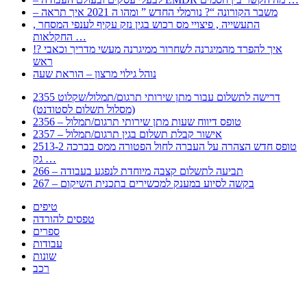
– משבר הקורונה “? נורמלי החדש ” ומהו ה 2021 איך תראה
, התעשייה , פיצויי מס רכוש בגין נזק עקיף לענפי המסחר
החקלאות …
!? איך להפרד מהמיגרנה לשחרור ממיגרנה מעשי מדריך וכאבי
ראש
נוהל גילוי מרצון – הוראת שעה
2355 דרישה לתשלום עבור מתן שירותי תרגום/תמלול/שקלוט
(מסלול תשלום לסטודנט)
2356 – טופס דיווח שעות מתן שירותי תרגום/תמלול
2357 – אישור קבלת תשלום בגין תרגום/תמלול
2513-2 טופס חדש הצהרה על העברה לחול הפטורה ממס בברכה
גק …
266 – תביעה לתשלום קצבה מיוחדת לנפגע בעבודה
267 – בקשה לסיוע במענק למכשירים בתכנית השיקום
טיפים
טפסים להורדה
ספרים
עבודות
שונות
רכב
Huppert הינו אלגוריתם המחפש עבורכם מסמכים, מצגות, טפסים, ספרים, עבודות, מבחנים
וכל סוג מסמך שיכולילהקל על חיי היום יום. המנוע הוקם בכדי לחסוך לכם את המאמץ