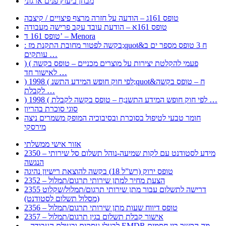
מבחן ביעוץ פנים ארגוני
טופס 161ג – הודעה על חזרה מרצף פיצויים / קיצבה
טופס 161א – הודעת עובד עקב פרישה מעבודה
טופס 161 ד’ – Menora
: בקשה לפטור מחובת התקנת מז;quot&ח 3 טופס מספר ים ב
עותקים …
) ( פעמי להקלטת יצירות על מוצרים מכניים – טופס בקשה
לאישור חד …
) 1998 ( לפי חוק חופש המידע התשנ;quot&ח – טופס בקשה
לקבלת …
) 1998 ( לפי חוק חופש המידע התשנ;ח – טופס בקשה לקבלת …
סוגי סוכרת בהריון
חומר טבעי לטיפול בסוכרת ובסיבוכיה המופק משמרים ניצה
מירסקי
אזור אישי ממשלתי
2350 – מידע לסטודנט עם לקות שמיעה-נוהל תשלום סל שירותי
הנגשה
טופס ירוק (רש”ל 18) בקשה להוצאת רישיון נהיגה
2352 – הצעת מחיר למתן שירותי תרגום/תמלול
2355 דרישה לתשלום עבור מתן שירותי תרגום/תמלול/שקלוט
(מסלול תשלום לסטודנט)
2356 – טופס דיווח שעות מתן שירותי תרגום/תמלול
2357 – אישור קבלת תשלום בגין תרגום/תמלול
– לבעלי עסקים ובעולם העבודה EMDR מה הקשר בין חסמים …