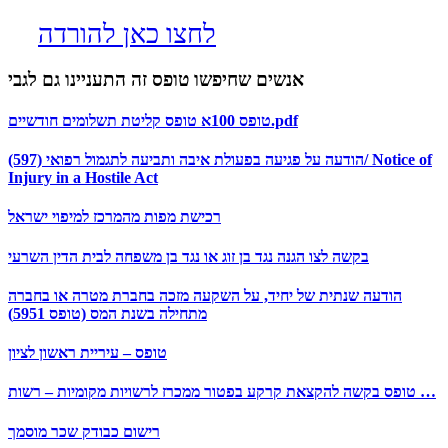
לחצו כאן להורדה
אנשים שחיפשו טופס זה התעניינו גם לגבי
טופס 100א טופס קליטת תשלומים חודשיים.pdf
(597) הודעה על פגיעה בפעולת איבה ותביעה לתגמול רפואי/ Notice of
Injury in a Hostile Act
רכישת מפות מהמרכז למיפוי ישראל
בקשה לצו הגנה נגד בן זוג או נגד בן משפחה לבית הדין השרעי
הודעה שנתית של יחיד, על השקעה מזכה בחברת מטרה או בחברה
מתחילה בשנת המס (טופס 5951)
טופס – עיריית ראשון לציון
טופס בקשה להקצאת קרקע בפטור ממכרז לרשויות מקומיות – רשות …
רישום כבודק שכר מוסמך