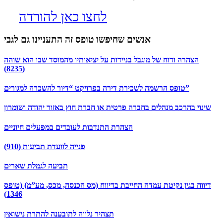
לחצו כאן להורדה
אנשים שחיפשו טופס זה התעניינו גם לגבי
הצהרה ודוח של מוגבל בניידות על יציאותיו מהמוסד שבו הוא שוהה
(8235)
טופס הרשמה לשכירת דירה בפרויקט “דיור להשכרה למגורים”
שינוי בהרכב מנהלים בחברה פרטית או חברת חוץ באזור יהודה ושומרון
הצהרת התנדבות לעובדים במפעלים חיוניים
פנייה לוועדת תביעות (910)
תביעה לגמלת שארים
דיווח בגין נקיטת עמדה החייבת בדיווח (מס הכנסה, מכס, מע”מ) (טופס
1346)
תצהיר נלווה לתובענה להתרת נישואין