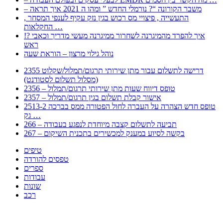
– משבר הקורונה “? נורמלי החדש ” ומהו ה 2021 איך תראה
, התעשייה , פיצויי מס רכוש בגין נזק עקיף לענפי המסחר
החקלאות …
!? איך להפרד מהמיגרנה לשחרור ממיגרנה מעשי מדריך וכאבי
ראש
נוהל גילוי מרצון – הוראת שעה
2355 דרישה לתשלום עבור מתן שירותי תרגום/תמלול/שקלוט
(מסלול תשלום לסטודנט)
2356 – טופס דיווח שעות מתן שירותי תרגום/תמלול
2357 – אישור קבלת תשלום בגין תרגום/תמלול
2513-2 טופס חדש הצהרה על העברה לחול הפטורה ממס בברכה
גק …
266 – תביעה לתשלום קצבה מיוחדת לנפגע בעבודה
267 – בקשה לסיוע במענק למכשירים בתכנית השיקום
טיפים
טפסים להורדה
ספרים
עבודות
שונות
רכב
Huppert הינו אלגוריתם המחפש עבורכם מסמכים, מצגות, טפסים, ספרים, עבודות, מבחנים
וכל סוג מסמך שיכולילהקל על חיי היום יום. המנוע הוקם בכדי לחסוך לכם את המאמץ