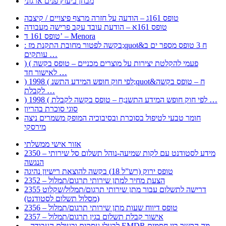
מבחן ביעוץ פנים ארגוני
טופס 161ג – הודעה על חזרה מרצף פיצויים / קיצבה
טופס 161א – הודעת עובד עקב פרישה מעבודה
טופס 161 ד’ – Menora
: בקשה לפטור מחובת התקנת מז;quot&ח 3 טופס מספר ים ב
עותקים …
) ( פעמי להקלטת יצירות על מוצרים מכניים – טופס בקשה
לאישור חד …
) 1998 ( לפי חוק חופש המידע התשנ;quot&ח – טופס בקשה
לקבלת …
) 1998 ( לפי חוק חופש המידע התשנ;ח – טופס בקשה לקבלת …
סוגי סוכרת בהריון
חומר טבעי לטיפול בסוכרת ובסיבוכיה המופק משמרים ניצה
מירסקי
אזור אישי ממשלתי
2350 – מידע לסטודנט עם לקות שמיעה-נוהל תשלום סל שירותי
הנגשה
טופס ירוק (רש”ל 18) בקשה להוצאת רישיון נהיגה
2352 – הצעת מחיר למתן שירותי תרגום/תמלול
2355 דרישה לתשלום עבור מתן שירותי תרגום/תמלול/שקלוט
(מסלול תשלום לסטודנט)
2356 – טופס דיווח שעות מתן שירותי תרגום/תמלול
2357 – אישור קבלת תשלום בגין תרגום/תמלול
– לבעלי עסקים ובעולם העבודה EMDR מה הקשר בין חסמים …