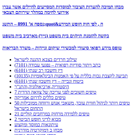
מבחן תמיכה להערות הציבור למוסדות המסייעים לחיילים אשר עברו
אירועי לחימה במהלך שירותם הצבאי
נספח א’ 8991 – התשנ;quot&ח , לפי חוק חופש המידע
בקשה להזמנת תיק/ים בית משפט (נייר) מארכיב בית משפט
טופס מידע רפואי סיעודי למכשירי שיקום וניידות – משרד הבריאות
שילוב חרדים בצבא ההגנה לישראל
כתב ויתור סודיות רפואית – נפגעי עבודה (7101)
דין וחשבון רב שנתי (6101)
תביעה לקצבת נכות כללית על פי האמנות הבינלאומיות (10135)
ביטוח וגבייה – דין וחשבון שנתי (6101)
היסטוריה,ארכיאולוגיה,והתנ”ך
7 טיפים חשובים לפני עריכה של צוואה הדדית
טיפים כללים לדרום אמריקה
50 טיפים ויותר לניהול חווית עובד, משאבי אנוש ורווחה ממובילות
התחום בישראל
21 טיפים ללמידה מרחוק במרחבים קוליים
מבוא לדיני חופש הביטוי 2
עיתונאות כמוסד ומקצוע
מבחן ב דמוקרטיה מודרנית