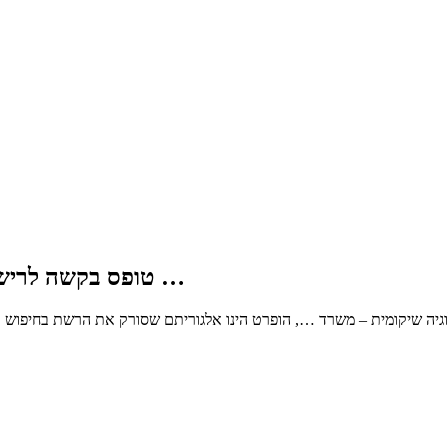
טופס בקשה לרישום זמני להתמחות בפסיכולוגיה שיקומית – משרד …
גיה שיקומית – משרד …, הופרט הינו אלגוריתם שסורק את הרשת בחיפוש א