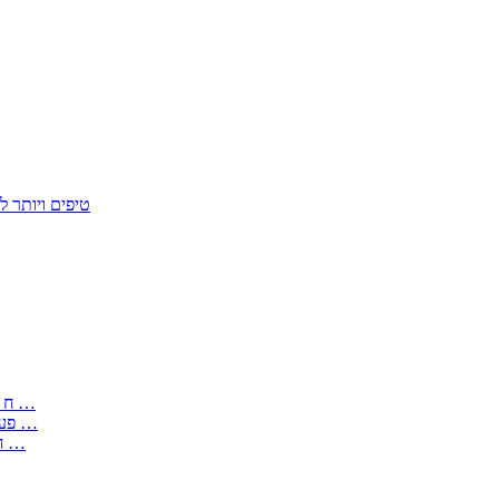
50 טיפים ויות
: בקשה לפטור מחובת התקנת מז;quot&ח 3 טופס מספר ים ב עותקים …
) ( פעמי להקלטת יצירות על מוצרים מכניים – טופס בקשה לאישור חד …
) 1998 ( לפי חוק חופש המידע התשנ;quot&ח – טופס בקשה לקבלת …