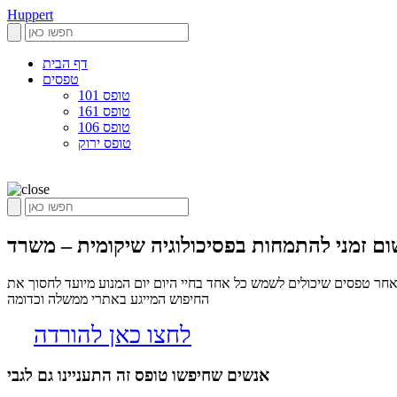
Huppert
דף הבית
טפסים
טופס 101
טופס 161
טופס 106
טופס ירוק
חר טפסים שיכולים לשמש כל אחד בחיי היום יום המנוע מיועד לחסוך את
החיפוש המייגע באתרי ממשלה וכדומה
לחצו כאן להורדה
אנשים שחיפשו טופס זה התעניינו גם לגבי