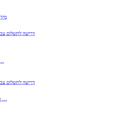
2350
2355 דרישה לתשלום 
, התעשייה , פיצויי מס רכוש בגין נזק עקיף 
2355 דרישה לתשלום 
2513-2 טופס חדש הצהרה על העברה לחול הפטורה ממס בברכה גק …