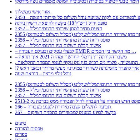
חומר טבעי לטיפול בסוכרת ובסיבוכיה המופק משמרים ניצה מירסקי
אזור אישי ממשלתי
 – מידע לסטודנט עם לקות שמיעה-נוהל תשלום סל שירותי הנגשה
טופס ירוק (רש”ל 18) בקשה להוצאת רישיון נהיגה
2352 – הצעת מחיר למתן שירותי תרגום/תמלול
עבור מתן שירותי תרגום/תמלול/שקלוט (מסלול תשלום לסטודנט)
2356 – טופס דיווח שעות מתן שירותי תרגום/תמלול
2357 – אישור קבלת תשלום בגין תרגום/תמלול
– לבעלי עסקים ובעולם העבודה EMDR מה הקשר בין חסמים …
– משבר הקורונה “? נורמלי החדש ” ומהו ה 2021 איך תראה
לענפי המסחר החקלאות …
!? איך להפרד מהמיגרנה לשחרור ממיגרנה מעשי מדריך וכאבי ראש
נוהל גילוי מרצון – הוראת שעה
עבור מתן שירותי תרגום/תמלול/שקלוט (מסלול תשלום לסטודנט)
2356 – טופס דיווח שעות מתן שירותי תרגום/תמלול
2357 – אישור קבלת תשלום בגין תרגום/תמלול
266 – תביעה לתשלום קצבה מיוחדת לנפגע בעבודה
267 – בקשה לסיוע במענק למכשירים בתכנית השיקום
טיפים
טפסים להורדה
ספרים
עבודות