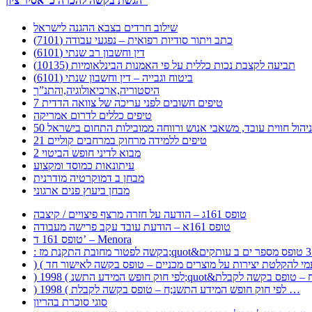
הגשת בקשה להכרה כ”אסיר ציון”
שילוב חרדים בצבא ההגנה לישראל
כתב ויתור סודיות רפואית – נפגעי עבודה (7101)
דין וחשבון רב שנתי (6101)
תביעה לקצבת נכות כללית על פי האמנות הבינלאומיות (10135)
ביטוח וגבייה – דין וחשבון שנתי (6101)
היסטוריה,ארכיאולוגיה,והתנ”ך
7 טיפים חשובים לפני עריכה של צוואה הדדית
טיפים כללים לדרום אמריקה
ר לניהול חווית עובד, משאבי אנוש ורווחה ממובילות התחום בישראל
21 טיפים ללמידה מרחוק במרחבים קוליים
מבוא לדיני חופש הביטוי 2
עיתונאות כמוסד ומקצוע
מבחן ב דמוקרטיה מודרנית
מבחן ביעוץ פנים ארגוני
טופס 161ג – הודעה על חזרה מרצף פיצויים / קיצבה
טופס 161א – הודעת עובד עקב פרישה מעבודה
טופס 161 ד’ – Menora
) 1998 ( לפי חוק חופש המידע התשנ;ח – טופס בקשה לקבלת …
סוגי סוכרת בהריון