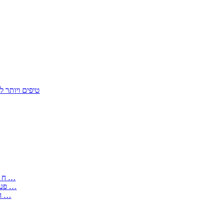
50 טיפים ויות
: בקשה לפטור מחובת התקנת מז;quot&ח 3 טופס מספר ים ב עותקים …
) ( פעמי להקלטת יצירות על מוצרים מכניים – טופס בקשה לאישור חד …
) 1998 ( לפי חוק חופש המידע התשנ;quot&ח – טופס בקשה לקבלת …