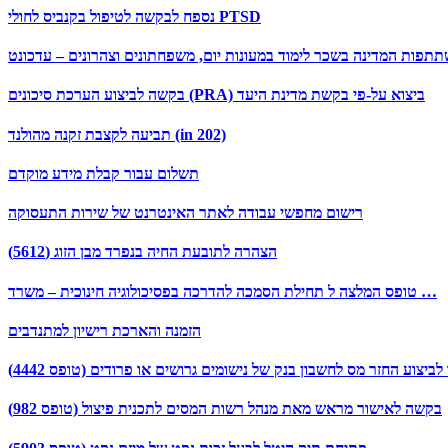
נספח לבקשה לטיפול בקנביס לחולי PTSD
פות המדינה בשכר לימוד במעונות יום, משפחתונים וצהרונים – עדכונט
בקשה לביצוע הערכת סיכונים (PRA) ביצוא על-פי בקשת מדינת היעד
תביעה לקצבת זקנה מהולנד (in 202)
תשלום עבור קבלת מידע מוקדם
רישום מחפשי עבודה לאתר האינטרנט של שירות התעסוקה
הצהרה לתובעת החיה בנפרד מבן הזוג (5612)
טופס המלצה ל תחילת הסמכה להדרכה בפסיכולוגיה חינוכית – משרד …
הזמנה והארכת רישיון למתנדבים
צוע החזר מס לחשבון בנק של נישומים גרושים או פרודים (טופס 4442)
בקשה לאישור מראש מאת מנהל רשות המסים לתכנית פיצול (טופס 982)