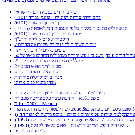
פתיחת תיק היטל לבעל זכות נפט של מיזם נפט (טופס 5903)
שילוב חרדים בצבא ההגנה לישראל
כתב ויתור סודיות רפואית – נפגעי עבודה (7101)
דין וחשבון רב שנתי (6101)
תביעה לקצבת נכות כללית על פי האמנות הבינלאומיות (10135)
ביטוח וגבייה – דין וחשבון שנתי (6101)
היסטוריה,ארכיאולוגיה,והתנ”ך
7 טיפים חשובים לפני עריכה של צוואה הדדית
טיפים כללים לדרום אמריקה
ר לניהול חווית עובד, משאבי אנוש ורווחה ממובילות התחום בישראל
21 טיפים ללמידה מרחוק במרחבים קוליים
מבוא לדיני חופש הביטוי 2
עיתונאות כמוסד ומקצוע
מבחן ב דמוקרטיה מודרנית
מבחן ביעוץ פנים ארגוני
טופס 161ג – הודעה על חזרה מרצף פיצויים / קיצבה
טופס 161א – הודעת עובד עקב פרישה מעבודה
טופס 161 ד’ – Menora
) 1998 ( לפי חוק חופש המידע התשנ;ח – טופס בקשה לקבלת …
סוגי סוכרת בהריון