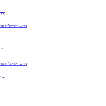
2350
2355 דרישה לתשלום 
, התעשייה , פיצויי מס רכוש בגין נזק עקיף 
2355 דרישה לתשלום 
2513-2 טופס חדש הצהרה על העברה לחול הפטורה ממס בברכה גק …