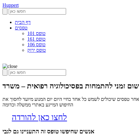
Huppert
דף הבית
טפסים
טופס 101
טופס 161
טופס 106
טופס ירוק
חר טפסים שיכולים לשמש כל אחד בחיי היום יום המנוע מיועד לחסוך את
החיפוש המייגע באתרי ממשלה וכדומה
לחצו כאן להורדה
אנשים שחיפשו טופס זה התעניינו גם לגבי