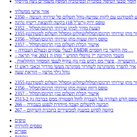
חומר טבעי לטיפול בסוכרת ובסיבוכיה המופק משמרים ניצה מירסקי
אזור אישי ממשלתי
 – מידע לסטודנט עם לקות שמיעה-נוהל תשלום סל שירותי הנגשה
טופס ירוק (רש”ל 18) בקשה להוצאת רישיון נהיגה
2352 – הצעת מחיר למתן שירותי תרגום/תמלול
עבור מתן שירותי תרגום/תמלול/שקלוט (מסלול תשלום לסטודנט)
2356 – טופס דיווח שעות מתן שירותי תרגום/תמלול
2357 – אישור קבלת תשלום בגין תרגום/תמלול
– לבעלי עסקים ובעולם העבודה EMDR מה הקשר בין חסמים …
– משבר הקורונה “? נורמלי החדש ” ומהו ה 2021 איך תראה
לענפי המסחר החקלאות …
!? איך להפרד מהמיגרנה לשחרור ממיגרנה מעשי מדריך וכאבי ראש
נוהל גילוי מרצון – הוראת שעה
עבור מתן שירותי תרגום/תמלול/שקלוט (מסלול תשלום לסטודנט)
2356 – טופס דיווח שעות מתן שירותי תרגום/תמלול
2357 – אישור קבלת תשלום בגין תרגום/תמלול
266 – תביעה לתשלום קצבה מיוחדת לנפגע בעבודה
267 – בקשה לסיוע במענק למכשירים בתכנית השיקום
טיפים
טפסים להורדה
ספרים
עבודות