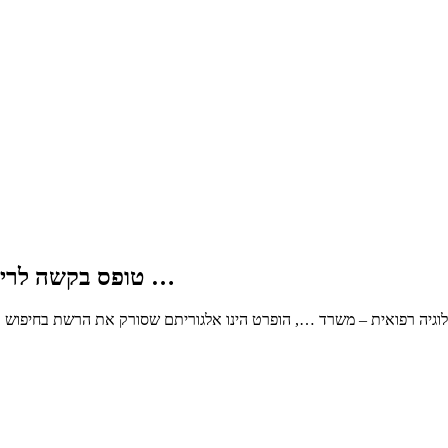
טופס בקשה לרישום זמני להתמחות בפסיכולוגיה רפואית – משרד …
וגיה רפואית – משרד …, הופרט הינו אלגוריתם שסורק את הרשת בחיפוש א