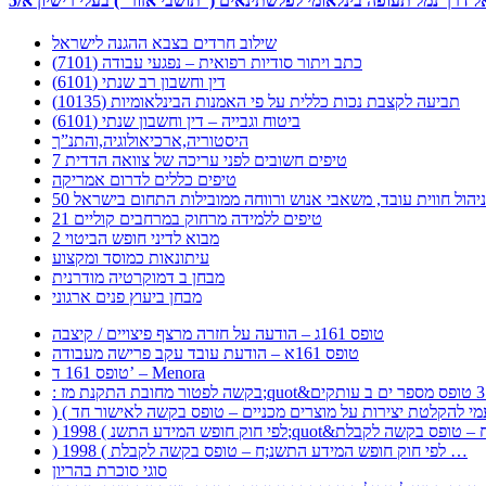
דרך נמל תעופה בינלאומי לפלשתינאים (“תושבי אזור”) בעלי רישיון א/5
שילוב חרדים בצבא ההגנה לישראל
כתב ויתור סודיות רפואית – נפגעי עבודה (7101)
דין וחשבון רב שנתי (6101)
תביעה לקצבת נכות כללית על פי האמנות הבינלאומיות (10135)
ביטוח וגבייה – דין וחשבון שנתי (6101)
היסטוריה,ארכיאולוגיה,והתנ”ך
7 טיפים חשובים לפני עריכה של צוואה הדדית
טיפים כללים לדרום אמריקה
ר לניהול חווית עובד, משאבי אנוש ורווחה ממובילות התחום בישראל
21 טיפים ללמידה מרחוק במרחבים קוליים
מבוא לדיני חופש הביטוי 2
עיתונאות כמוסד ומקצוע
מבחן ב דמוקרטיה מודרנית
מבחן ביעוץ פנים ארגוני
טופס 161ג – הודעה על חזרה מרצף פיצויים / קיצבה
טופס 161א – הודעת עובד עקב פרישה מעבודה
טופס 161 ד’ – Menora
) 1998 ( לפי חוק חופש המידע התשנ;ח – טופס בקשה לקבלת …
סוגי סוכרת בהריון