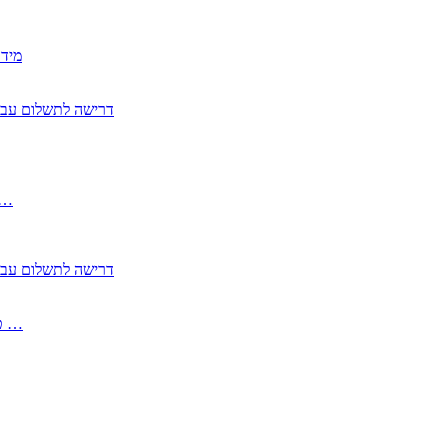
2350
2355 דרישה לתשלום 
, התעשייה , פיצויי מס רכוש בגין נזק עקיף 
2355 דרישה לתשלום 
2513-2 טופס חדש הצהרה על העברה לחול הפטורה ממס בברכה גק …