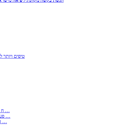
הגשת בקשה מקוונת ליציאה מישראל 
50 טיפים ויות
: בקשה לפטור מחובת התקנת מז;quot&ח 3 טופס מספר ים ב עותקים …
) ( פעמי להקלטת יצירות על מוצרים מכניים – טופס בקשה לאישור חד …
) 1998 ( לפי חוק חופש המידע התשנ;quot&ח – טופס בקשה לקבלת …