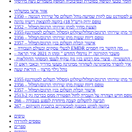
חומר טבעי לטיפול בסוכרת ובסיבוכיה המופק משמרים ניצה מירסקי
אזור אישי ממשלתי
 – מידע לסטודנט עם לקות שמיעה-נוהל תשלום סל שירותי הנגשה
טופס ירוק (רש”ל 18) בקשה להוצאת רישיון נהיגה
2352 – הצעת מחיר למתן שירותי תרגום/תמלול
עבור מתן שירותי תרגום/תמלול/שקלוט (מסלול תשלום לסטודנט)
2356 – טופס דיווח שעות מתן שירותי תרגום/תמלול
2357 – אישור קבלת תשלום בגין תרגום/תמלול
– לבעלי עסקים ובעולם העבודה EMDR מה הקשר בין חסמים …
– משבר הקורונה “? נורמלי החדש ” ומהו ה 2021 איך תראה
לענפי המסחר החקלאות …
!? איך להפרד מהמיגרנה לשחרור ממיגרנה מעשי מדריך וכאבי ראש
נוהל גילוי מרצון – הוראת שעה
עבור מתן שירותי תרגום/תמלול/שקלוט (מסלול תשלום לסטודנט)
2356 – טופס דיווח שעות מתן שירותי תרגום/תמלול
2357 – אישור קבלת תשלום בגין תרגום/תמלול
266 – תביעה לתשלום קצבה מיוחדת לנפגע בעבודה
267 – בקשה לסיוע במענק למכשירים בתכנית השיקום
טיפים
טפסים להורדה
ספרים
עבודות