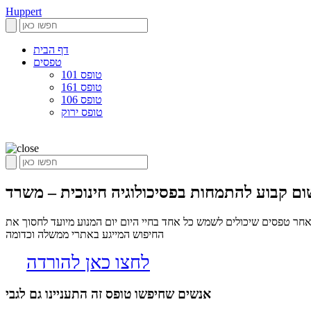
Huppert
דף הבית
טפסים
טופס 101
טופס 161
טופס 106
טופס ירוק
חר טפסים שיכולים לשמש כל אחד בחיי היום יום המנוע מיועד לחסוך את
החיפוש המייגע באתרי ממשלה וכדומה
לחצו כאן להורדה
אנשים שחיפשו טופס זה התעניינו גם לגבי