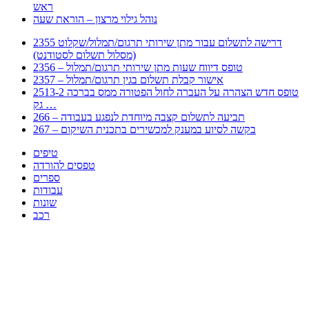
ראש
נוהל גילוי מרצון – הוראת שעה
2355 דרישה לתשלום עבור מתן שירותי תרגום/תמלול/שקלוט
(מסלול תשלום לסטודנט)
2356 – טופס דיווח שעות מתן שירותי תרגום/תמלול
2357 – אישור קבלת תשלום בגין תרגום/תמלול
2513-2 טופס חדש הצהרה על העברה לחול הפטורה ממס בברכה
גק …
266 – תביעה לתשלום קצבה מיוחדת לנפגע בעבודה
267 – בקשה לסיוע במענק למכשירים בתכנית השיקום
טיפים
טפסים להורדה
ספרים
עבודות
שונות
רכב
Huppert הינו אלגוריתם המחפש עבורכם מסמכים, מצגות, טפסים, ספרים, עבודות, מבחנים
וכל סוג מסמך שיכולילהקל על חיי היום יום. המנוע הוקם בכדי לחסוך לכם את המאמץ
המייגע בחיפוש אינטנסיבי באתרים ואתרי הממשלה באמצעות Huppert, תוכלו למצוא
ספרים להורדה, וכל סוג מסמך בעצם שתחפצו בו בקלות ובמהירות. האתר אינו אחראי לתוכן
היות והוא נשאב בצורה אוטמטית, כל התוכן הנשאב חשוף בצורה ציבורית לכל. במידה
וראיתם תוכן שפוגע בכם אנא שלחו לנו מייל ונדאג להסירו