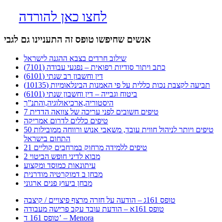
לחצו כאן להורדה
אנשים שחיפשו טופס זה התעניינו גם לגבי
שילוב חרדים בצבא ההגנה לישראל
כתב ויתור סודיות רפואית – נפגעי עבודה (7101)
דין וחשבון רב שנתי (6101)
תביעה לקצבת נכות כללית על פי האמנות הבינלאומיות (10135)
ביטוח וגבייה – דין וחשבון שנתי (6101)
היסטוריה,ארכיאולוגיה,והתנ”ך
7 טיפים חשובים לפני עריכה של צוואה הדדית
טיפים כללים לדרום אמריקה
50 טיפים ויותר לניהול חווית עובד, משאבי אנוש ורווחה ממובילות
התחום בישראל
21 טיפים ללמידה מרחוק במרחבים קוליים
מבוא לדיני חופש הביטוי 2
עיתונאות כמוסד ומקצוע
מבחן ב דמוקרטיה מודרנית
מבחן ביעוץ פנים ארגוני
טופס 161ג – הודעה על חזרה מרצף פיצויים / קיצבה
טופס 161א – הודעת עובד עקב פרישה מעבודה
טופס 161 ד’ – Menora