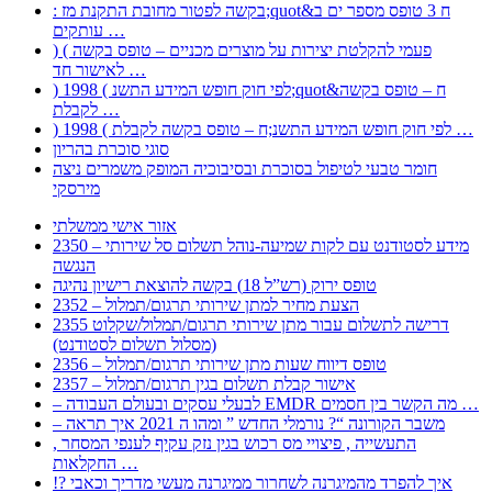
: בקשה לפטור מחובת התקנת מז;quot&ח 3 טופס מספר ים ב
עותקים …
) ( פעמי להקלטת יצירות על מוצרים מכניים – טופס בקשה
לאישור חד …
) 1998 ( לפי חוק חופש המידע התשנ;quot&ח – טופס בקשה
לקבלת …
) 1998 ( לפי חוק חופש המידע התשנ;ח – טופס בקשה לקבלת …
סוגי סוכרת בהריון
חומר טבעי לטיפול בסוכרת ובסיבוכיה המופק משמרים ניצה
מירסקי
אזור אישי ממשלתי
2350 – מידע לסטודנט עם לקות שמיעה-נוהל תשלום סל שירותי
הנגשה
טופס ירוק (רש”ל 18) בקשה להוצאת רישיון נהיגה
2352 – הצעת מחיר למתן שירותי תרגום/תמלול
2355 דרישה לתשלום עבור מתן שירותי תרגום/תמלול/שקלוט
(מסלול תשלום לסטודנט)
2356 – טופס דיווח שעות מתן שירותי תרגום/תמלול
2357 – אישור קבלת תשלום בגין תרגום/תמלול
– לבעלי עסקים ובעולם העבודה EMDR מה הקשר בין חסמים …
– משבר הקורונה “? נורמלי החדש ” ומהו ה 2021 איך תראה
, התעשייה , פיצויי מס רכוש בגין נזק עקיף לענפי המסחר
החקלאות …
!? איך להפרד מהמיגרנה לשחרור ממיגרנה מעשי מדריך וכאבי