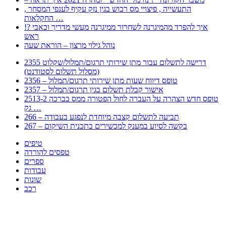
, התעשייה , פיצויי מס רכוש בגין נזק עקיף לענפי המסחר
החקלאות …
!? איך להפרד מהמיגרנה לשחרור ממיגרנה מעשי מדריך וכאבי
ראש
נוהל גילוי מרצון – הוראת שעה
2355 דרישה לתשלום עבור מתן שירותי תרגום/תמלול/שקלוט
(מסלול תשלום לסטודנט)
2356 – טופס דיווח שעות מתן שירותי תרגום/תמלול
2357 – אישור קבלת תשלום בגין תרגום/תמלול
2513-2 טופס חדש הצהרה על העברה לחול הפטורה ממס בברכה
גק …
266 – תביעה לתשלום קצבה מיוחדת לנפגע בעבודה
267 – בקשה לסיוע במענק למכשירים בתכנית השיקום
טיפים
טפסים להורדה
ספרים
עבודות
שונות
רכב
Huppert הינו אלגוריתם המחפש עבורכם מסמכים, מצגות, טפסים, ספרים, עבודות, מבחנים
וכל סוג מסמך שיכולילהקל על חיי היום יום. המנוע הוקם בכדי לחסוך לכם את המאמץ