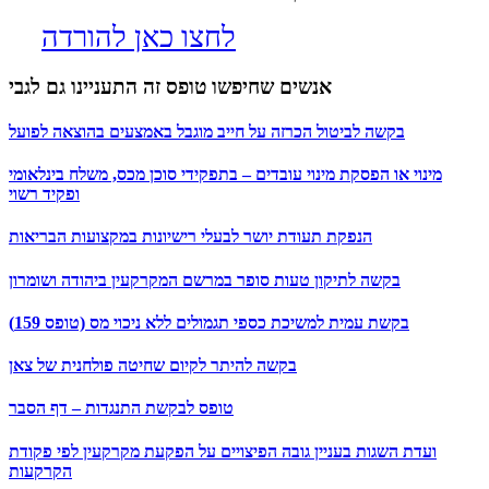
לחצו כאן להורדה
אנשים שחיפשו טופס זה התעניינו גם לגבי
בקשה לביטול הכרזה על חייב מוגבל באמצעים בהוצאה לפועל
מינוי או הפסקת מינוי עובדים – בתפקידי סוכן מכס, משלח בינלאומי
ופקיד רשוי
הנפקת תעודת יושר לבעלי רישיונות במקצועות הבריאות
בקשה לתיקון טעות סופר במרשם המקרקעין ביהודה ושומרון
בקשת עמית למשיכת כספי תגמולים ללא ניכוי מס (טופס 159)
בקשה להיתר לקיום שחיטה פולחנית של צאן
טופס לבקשת התנגדות – דף הסבר
ועדת השגות בעניין גובה הפיצויים על הפקעת מקרקעין לפי פקודת
הקרקעות