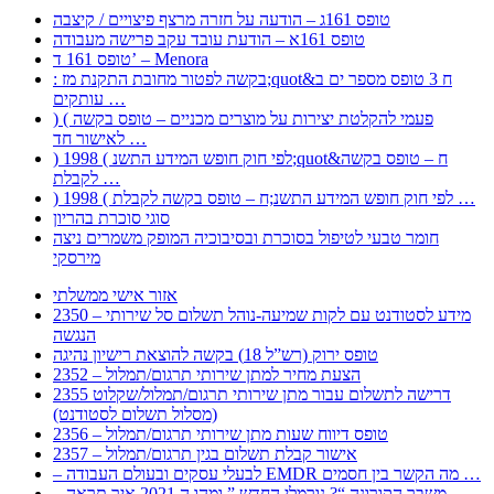
טופס 161ג – הודעה על חזרה מרצף פיצויים / קיצבה
טופס 161א – הודעת עובד עקב פרישה מעבודה
טופס 161 ד’ – Menora
: בקשה לפטור מחובת התקנת מז;quot&ח 3 טופס מספר ים ב
עותקים …
) ( פעמי להקלטת יצירות על מוצרים מכניים – טופס בקשה
לאישור חד …
) 1998 ( לפי חוק חופש המידע התשנ;quot&ח – טופס בקשה
לקבלת …
) 1998 ( לפי חוק חופש המידע התשנ;ח – טופס בקשה לקבלת …
סוגי סוכרת בהריון
חומר טבעי לטיפול בסוכרת ובסיבוכיה המופק משמרים ניצה
מירסקי
אזור אישי ממשלתי
2350 – מידע לסטודנט עם לקות שמיעה-נוהל תשלום סל שירותי
הנגשה
טופס ירוק (רש”ל 18) בקשה להוצאת רישיון נהיגה
2352 – הצעת מחיר למתן שירותי תרגום/תמלול
2355 דרישה לתשלום עבור מתן שירותי תרגום/תמלול/שקלוט
(מסלול תשלום לסטודנט)
2356 – טופס דיווח שעות מתן שירותי תרגום/תמלול
2357 – אישור קבלת תשלום בגין תרגום/תמלול
– לבעלי עסקים ובעולם העבודה EMDR מה הקשר בין חסמים …
– משבר הקורונה “? נורמלי החדש ” ומהו ה 2021 איך תראה