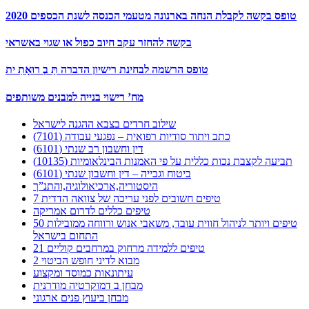
טופס בקשה לקבלת הנחה בארנונה מטעמי הכנסה לשנת הכספים 2020
בקשה להחזר עקב חיוב כפול או שגוי באשראי
טופס הרשמה לבחינת רישיון הדברה תַּ בְ רוּאָתִ ית
מח’ רישוי בנייה למבנים משותפים
שילוב חרדים בצבא ההגנה לישראל
כתב ויתור סודיות רפואית – נפגעי עבודה (7101)
דין וחשבון רב שנתי (6101)
תביעה לקצבת נכות כללית על פי האמנות הבינלאומיות (10135)
ביטוח וגבייה – דין וחשבון שנתי (6101)
היסטוריה,ארכיאולוגיה,והתנ”ך
7 טיפים חשובים לפני עריכה של צוואה הדדית
טיפים כללים לדרום אמריקה
50 טיפים ויותר לניהול חווית עובד, משאבי אנוש ורווחה ממובילות
התחום בישראל
21 טיפים ללמידה מרחוק במרחבים קוליים
מבוא לדיני חופש הביטוי 2
עיתונאות כמוסד ומקצוע
מבחן ב דמוקרטיה מודרנית
מבחן ביעוץ פנים ארגוני