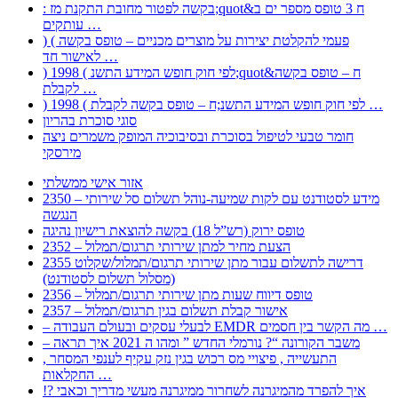
: בקשה לפטור מחובת התקנת מז;quot&ח 3 טופס מספר ים ב
עותקים …
) ( פעמי להקלטת יצירות על מוצרים מכניים – טופס בקשה
לאישור חד …
) 1998 ( לפי חוק חופש המידע התשנ;quot&ח – טופס בקשה
לקבלת …
) 1998 ( לפי חוק חופש המידע התשנ;ח – טופס בקשה לקבלת …
סוגי סוכרת בהריון
חומר טבעי לטיפול בסוכרת ובסיבוכיה המופק משמרים ניצה
מירסקי
אזור אישי ממשלתי
2350 – מידע לסטודנט עם לקות שמיעה-נוהל תשלום סל שירותי
הנגשה
טופס ירוק (רש”ל 18) בקשה להוצאת רישיון נהיגה
2352 – הצעת מחיר למתן שירותי תרגום/תמלול
2355 דרישה לתשלום עבור מתן שירותי תרגום/תמלול/שקלוט
(מסלול תשלום לסטודנט)
2356 – טופס דיווח שעות מתן שירותי תרגום/תמלול
2357 – אישור קבלת תשלום בגין תרגום/תמלול
– לבעלי עסקים ובעולם העבודה EMDR מה הקשר בין חסמים …
– משבר הקורונה “? נורמלי החדש ” ומהו ה 2021 איך תראה
, התעשייה , פיצויי מס רכוש בגין נזק עקיף לענפי המסחר
החקלאות …
!? איך להפרד מהמיגרנה לשחרור ממיגרנה מעשי מדריך וכאבי