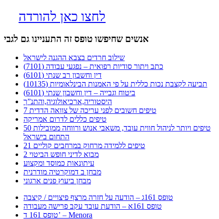
לחצו כאן להורדה
אנשים שחיפשו טופס זה התעניינו גם לגבי
שילוב חרדים בצבא ההגנה לישראל
כתב ויתור סודיות רפואית – נפגעי עבודה (7101)
דין וחשבון רב שנתי (6101)
תביעה לקצבת נכות כללית על פי האמנות הבינלאומיות (10135)
ביטוח וגבייה – דין וחשבון שנתי (6101)
היסטוריה,ארכיאולוגיה,והתנ”ך
7 טיפים חשובים לפני עריכה של צוואה הדדית
טיפים כללים לדרום אמריקה
50 טיפים ויותר לניהול חווית עובד, משאבי אנוש ורווחה ממובילות
התחום בישראל
21 טיפים ללמידה מרחוק במרחבים קוליים
מבוא לדיני חופש הביטוי 2
עיתונאות כמוסד ומקצוע
מבחן ב דמוקרטיה מודרנית
מבחן ביעוץ פנים ארגוני
טופס 161ג – הודעה על חזרה מרצף פיצויים / קיצבה
טופס 161א – הודעת עובד עקב פרישה מעבודה
טופס 161 ד’ – Menora