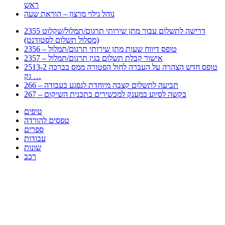
ראש
נוהל גילוי מרצון – הוראת שעה
2355 דרישה לתשלום עבור מתן שירותי תרגום/תמלול/שקלוט
(מסלול תשלום לסטודנט)
2356 – טופס דיווח שעות מתן שירותי תרגום/תמלול
2357 – אישור קבלת תשלום בגין תרגום/תמלול
2513-2 טופס חדש הצהרה על העברה לחול הפטורה ממס בברכה
גק …
266 – תביעה לתשלום קצבה מיוחדת לנפגע בעבודה
267 – בקשה לסיוע במענק למכשירים בתכנית השיקום
טיפים
טפסים להורדה
ספרים
עבודות
שונות
רכב
Huppert הינו אלגוריתם המחפש עבורכם מסמכים, מצגות, טפסים, ספרים, עבודות, מבחנים
וכל סוג מסמך שיכולילהקל על חיי היום יום. המנוע הוקם בכדי לחסוך לכם את המאמץ
המייגע בחיפוש אינטנסיבי באתרים ואתרי הממשלה באמצעות Huppert, תוכלו למצוא
ספרים להורדה, וכל סוג מסמך בעצם שתחפצו בו בקלות ובמהירות. האתר אינו אחראי לתוכן
היות והוא נשאב בצורה אוטמטית, כל התוכן הנשאב חשוף בצורה ציבורית לכל. במידה
וראיתם תוכן שפוגע בכם אנא שלחו לנו מייל ונדאג להסירו