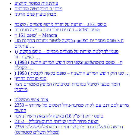
עיתונאות כמוסד ומקצוע
מבחן ב דמוקרטיה מודרנית
מבחן ביעוץ פנים ארגוני
טופס 161ג – הודעה על חזרה מרצף פיצויים / קיצבה
טופס 161א – הודעת עובד עקב פרישה מעבודה
טופס 161 ד’ – Menora
: בקשה לפטור מחובת התקנת מז;quot&ח 3 טופס מספר ים ב
עותקים …
) ( פעמי להקלטת יצירות על מוצרים מכניים – טופס בקשה
לאישור חד …
) 1998 ( לפי חוק חופש המידע התשנ;quot&ח – טופס בקשה
לקבלת …
) 1998 ( לפי חוק חופש המידע התשנ;ח – טופס בקשה לקבלת …
סוגי סוכרת בהריון
חומר טבעי לטיפול בסוכרת ובסיבוכיה המופק משמרים ניצה
מירסקי
אזור אישי ממשלתי
2350 – מידע לסטודנט עם לקות שמיעה-נוהל תשלום סל שירותי
הנגשה
טופס ירוק (רש”ל 18) בקשה להוצאת רישיון נהיגה
2352 – הצעת מחיר למתן שירותי תרגום/תמלול
2355 דרישה לתשלום עבור מתן שירותי תרגום/תמלול/שקלוט
(מסלול תשלום לסטודנט)