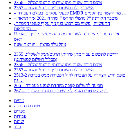
2356 – טופס דיווח שעות מתן שירותי תרגום/תמלול
2357 – אישור קבלת תשלום בגין תרגום/תמלול
– לבעלי עסקים ובעולם העבודה EMDR מה הקשר בין חסמים …
– משבר הקורונה “? נורמלי החדש ” ומהו ה 2021 איך תראה
, התעשייה , פיצויי מס רכוש בגין נזק עקיף לענפי המסחר
החקלאות …
!? איך להפרד מהמיגרנה לשחרור ממיגרנה מעשי מדריך וכאבי
ראש
נוהל גילוי מרצון – הוראת שעה
2355 דרישה לתשלום עבור מתן שירותי תרגום/תמלול/שקלוט
(מסלול תשלום לסטודנט)
2356 – טופס דיווח שעות מתן שירותי תרגום/תמלול
2357 – אישור קבלת תשלום בגין תרגום/תמלול
2513-2 טופס חדש הצהרה על העברה לחול הפטורה ממס בברכה
גק …
266 – תביעה לתשלום קצבה מיוחדת לנפגע בעבודה
267 – בקשה לסיוע במענק למכשירים בתכנית השיקום
טיפים
טפסים להורדה
ספרים
עבודות
שונות
רכב