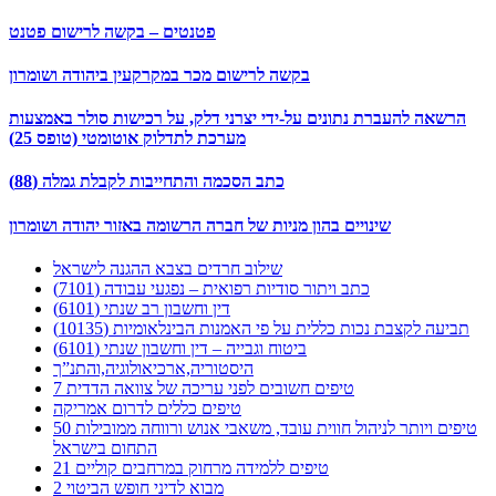
פטנטים – בקשה לרישום פטנט
בקשה לרישום מכר במקרקעין ביהודה ושומרון
הרשאה להעברת נתונים על-ידי יצרני דלק, על רכישות סולר באמצעות
מערכת לתדלוק אוטומטי (טופס 25)
כתב הסכמה והתחייבות לקבלת גמלה (88)
שינויים בהון מניות של חברה הרשומה באזור יהודה ושומרון
שילוב חרדים בצבא ההגנה לישראל
כתב ויתור סודיות רפואית – נפגעי עבודה (7101)
דין וחשבון רב שנתי (6101)
תביעה לקצבת נכות כללית על פי האמנות הבינלאומיות (10135)
ביטוח וגבייה – דין וחשבון שנתי (6101)
היסטוריה,ארכיאולוגיה,והתנ”ך
7 טיפים חשובים לפני עריכה של צוואה הדדית
טיפים כללים לדרום אמריקה
50 טיפים ויותר לניהול חווית עובד, משאבי אנוש ורווחה ממובילות
התחום בישראל
21 טיפים ללמידה מרחוק במרחבים קוליים
מבוא לדיני חופש הביטוי 2