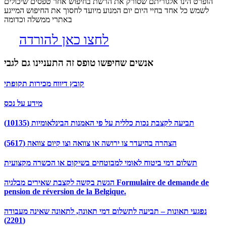
הופרט הינו אלגוריתם שסורק את הרשת בחיפוש אחר טפסים שיכולים
לשמש כל אחד בחיי היום יום המנוע מיועד לחסוך את החיפוש המייגע
באתרי ממשלה וכדומה
לחצו כאן להורדה
אנשים שחיפשו טופס זה התעניינו גם לגבי
קובץ דיווח מכירות תקופתי
מידע על נכס
תביעה לקצבת נכות כללית על פי האמנות הבינלאומיות (10135)
הצהרה בהיעדר צו ירושה או צוואה וצו קיום צוואה (5617)
תשלום דמי ביטוח לאומי למבוטחים בשיקום או הכשרה מקצועית
הגשת בקשה לקצבת שאירים מבלגיה Formulaire de demande de
pension de réversion de la Belgique.
נפגעי תאונות – תביעה לתשלום דמי תאונה, לתאונה שאינה מעבודה
(2201)