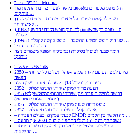
טופס 161 ד’ – Menora
: בקשה לפטור מחובת התקנת מז;quot&ח 3 טופס מספר ים ב
עותקים …
) ( פעמי להקלטת יצירות על מוצרים מכניים – טופס בקשה
לאישור חד …
) 1998 ( לפי חוק חופש המידע התשנ;quot&ח – טופס בקשה
לקבלת …
) 1998 ( לפי חוק חופש המידע התשנ;ח – טופס בקשה לקבלת …
סוגי סוכרת בהריון
חומר טבעי לטיפול בסוכרת ובסיבוכיה המופק משמרים ניצה
מירסקי
אזור אישי ממשלתי
2350 – מידע לסטודנט עם לקות שמיעה-נוהל תשלום סל שירותי
הנגשה
טופס ירוק (רש”ל 18) בקשה להוצאת רישיון נהיגה
2352 – הצעת מחיר למתן שירותי תרגום/תמלול
2355 דרישה לתשלום עבור מתן שירותי תרגום/תמלול/שקלוט
(מסלול תשלום לסטודנט)
2356 – טופס דיווח שעות מתן שירותי תרגום/תמלול
2357 – אישור קבלת תשלום בגין תרגום/תמלול
– לבעלי עסקים ובעולם העבודה EMDR מה הקשר בין חסמים …
– משבר הקורונה “? נורמלי החדש ” ומהו ה 2021 איך תראה
, התעשייה , פיצויי מס רכוש בגין נזק עקיף לענפי המסחר
החקלאות …