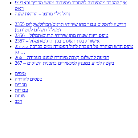
!? איך להפרד מהמיגרנה לשחרור ממיגרנה מעשי מדריך וכאבי
ראש
נוהל גילוי מרצון – הוראת שעה
2355 דרישה לתשלום עבור מתן שירותי תרגום/תמלול/שקלוט
(מסלול תשלום לסטודנט)
2356 – טופס דיווח שעות מתן שירותי תרגום/תמלול
2357 – אישור קבלת תשלום בגין תרגום/תמלול
2513-2 טופס חדש הצהרה על העברה לחול הפטורה ממס בברכה
גק …
266 – תביעה לתשלום קצבה מיוחדת לנפגע בעבודה
267 – בקשה לסיוע במענק למכשירים בתכנית השיקום
טיפים
טפסים להורדה
ספרים
עבודות
שונות
רכב
Huppert הינו אלגוריתם המחפש עבורכם מסמכים, מצגות, טפסים, ספרים, עבודות, מבחנים
וכל סוג מסמך שיכולילהקל על חיי היום יום. המנוע הוקם בכדי לחסוך לכם את המאמץ
המייגע בחיפוש אינטנסיבי באתרים ואתרי הממשלה באמצעות Huppert, תוכלו למצוא
ספרים להורדה, וכל סוג מסמך בעצם שתחפצו בו בקלות ובמהירות. האתר אינו אחראי לתוכן
היות והוא נשאב בצורה אוטמטית, כל התוכן הנשאב חשוף בצורה ציבורית לכל. במידה