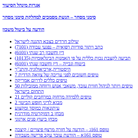
אגרות מינהל הסיעוד
סימני מסחר – הגשת מסמכים למחלקת סימני מסחר
הודעה על ביטול משכון
שילוב חרדים בצבא ההגנה לישראל
כתב ויתור סודיות רפואית – נפגעי עבודה (7101)
דין וחשבון רב שנתי (6101)
תביעה לקצבת נכות כללית על פי האמנות הבינלאומיות (10135)
ביטוח וגבייה – דין וחשבון שנתי (6101)
היסטוריה,ארכיאולוגיה,והתנ”ך
7 טיפים חשובים לפני עריכה של צוואה הדדית
טיפים כללים לדרום אמריקה
50 טיפים ויותר לניהול חווית עובד, משאבי אנוש ורווחה ממובילות
התחום בישראל
21 טיפים ללמידה מרחוק במרחבים קוליים
מבוא לדיני חופש הביטוי 2
עיתונאות כמוסד ומקצוע
מבחן ב דמוקרטיה מודרנית
מבחן ביעוץ פנים ארגוני
טופס 161ג – הודעה על חזרה מרצף פיצויים / קיצבה
טופס 161א – הודעת עובד עקב פרישה מעבודה