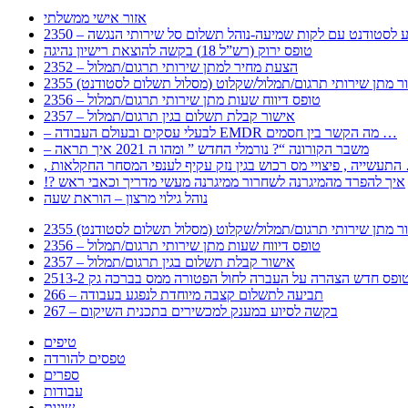
אזור אישי ממשלתי
 – מידע לסטודנט עם לקות שמיעה-נוהל תשלום סל שירותי הנגשה
טופס ירוק (רש”ל 18) בקשה להוצאת רישיון נהיגה
2352 – הצעת מחיר למתן שירותי תרגום/תמלול
עבור מתן שירותי תרגום/תמלול/שקלוט (מסלול תשלום לסטודנט)
2356 – טופס דיווח שעות מתן שירותי תרגום/תמלול
2357 – אישור קבלת תשלום בגין תרגום/תמלול
– לבעלי עסקים ובעולם העבודה EMDR מה הקשר בין חסמים …
– משבר הקורונה “? נורמלי החדש ” ומהו ה 2021 איך תראה
לענפי המסחר החקלאות …
!? איך להפרד מהמיגרנה לשחרור ממיגרנה מעשי מדריך וכאבי ראש
נוהל גילוי מרצון – הוראת שעה
עבור מתן שירותי תרגום/תמלול/שקלוט (מסלול תשלום לסטודנט)
2356 – טופס דיווח שעות מתן שירותי תרגום/תמלול
2357 – אישור קבלת תשלום בגין תרגום/תמלול
266 – תביעה לתשלום קצבה מיוחדת לנפגע בעבודה
267 – בקשה לסיוע במענק למכשירים בתכנית השיקום
טיפים
טפסים להורדה
ספרים
עבודות
שונות