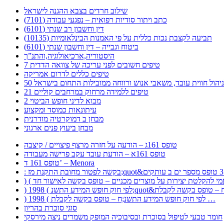
שילוב חרדים בצבא ההגנה לישראל
כתב ויתור סודיות רפואית – נפגעי עבודה (7101)
דין וחשבון רב שנתי (6101)
תביעה לקצבת נכות כללית על פי האמנות הבינלאומיות (10135)
ביטוח וגבייה – דין וחשבון שנתי (6101)
היסטוריה,ארכיאולוגיה,והתנ”ך
7 טיפים חשובים לפני עריכה של צוואה הדדית
טיפים כללים לדרום אמריקה
ר לניהול חווית עובד, משאבי אנוש ורווחה ממובילות התחום בישראל
21 טיפים ללמידה מרחוק במרחבים קוליים
מבוא לדיני חופש הביטוי 2
עיתונאות כמוסד ומקצוע
מבחן ב דמוקרטיה מודרנית
מבחן ביעוץ פנים ארגוני
טופס 161ג – הודעה על חזרה מרצף פיצויים / קיצבה
טופס 161א – הודעת עובד עקב פרישה מעבודה
טופס 161 ד’ – Menora
) 1998 ( לפי חוק חופש המידע התשנ;ח – טופס בקשה לקבלת …
סוגי סוכרת בהריון
חומר טבעי לטיפול בסוכרת ובסיבוכיה המופק משמרים ניצה מירסקי