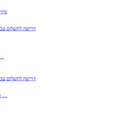
2350
2355 דרישה לתשלום 
, התעשייה , פיצויי מס רכוש בגין נזק עקיף 
2355 דרישה לתשלום 
2513-2 טופס חדש הצהרה על העברה לחול הפטורה ממס בברכה גק …