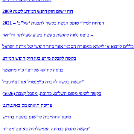
דוח יישום חוק חופש המידע לשנת 2009
הנחיות למילוי טופס הגשת בקשה לתכנית ‘של”ב’ – 2021
טופס נלווה להגשת בקשת ביצוע שעילתה הלוואה –
ללים לייבוא או לייצוא במסגרת הסכמי אזור סחר חופשי של מדינת ישראל
בקשה לקבלת מידע בגין חוק חופש המידע
כניסה לתוקף של ייפוי כוח מתמשך
הגשת בקשה להכרה כ”מנטרל אסון צ’רנוביל”
בקשה לשינוי מקום תשלום, כתובת, מקבל קצבה (5026)
עריכת תיאום מס באינטרנט
טופס התחייבות לרישום כתובת בחריש
בקשה להבחן בבחינה הממשלתית באופטומטריה’