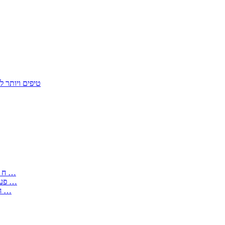
50 טיפים ויות
: בקשה לפטור מחובת התקנת מז;quot&ח 3 טופס מספר ים ב עותקים …
) ( פעמי להקלטת יצירות על מוצרים מכניים – טופס בקשה לאישור חד …
) 1998 ( לפי חוק חופש המידע התשנ;quot&ח – טופס בקשה לקבלת …