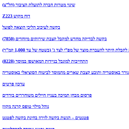
שינוי מטרות חברה לתועלת הציבור (חל”צ)
Z223 דוח מקוש
בקשה לעיכוב הליכי הוצאה לפועל
בקשה לבדיקה מחדש למקבל קצבת שירותים מיוחדים (7850)
קבלת היתר להעברת מוצר של מפ”י לצד ג’ (בשטח של עד 1,000 קמ”ר)
התחייבות למוגבל בניידות המאושפז במוסד (8228)
תגורר באוסטריה ותובע קצבת שארים מהמוסד לביטוח הסוציאלי באוסטריה
עדכון פרטים
פרסום מבחן תמיכה בעניין חיילים משוחררים בודדים
נוהל מילוי טופס קרנה מקוון
פטנטים – הגשת בקשה לזירוז בחינת בקשה לפטנט