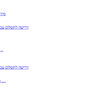
2350
2355 דרישה לתשלום 
, התעשייה , פיצויי מס רכוש בגין נזק עקיף 
2355 דרישה לתשלום 
2513-2 טופס חדש הצהרה על העברה לחול הפטורה ממס בברכה גק …