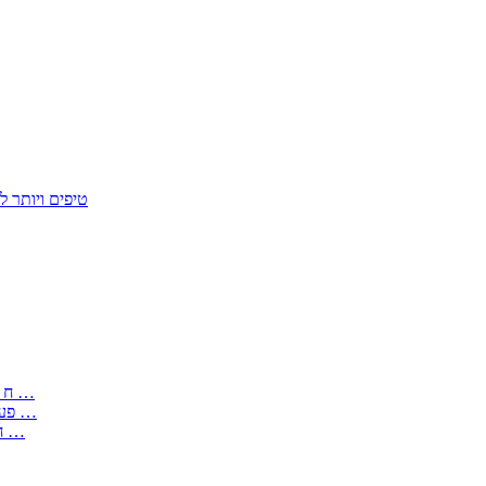
50 טיפים ויות
: בקשה לפטור מחובת התקנת מז;quot&ח 3 טופס מספר ים ב עותקים …
) ( פעמי להקלטת יצירות על מוצרים מכניים – טופס בקשה לאישור חד …
) 1998 ( לפי חוק חופש המידע התשנ;quot&ח – טופס בקשה לקבלת …