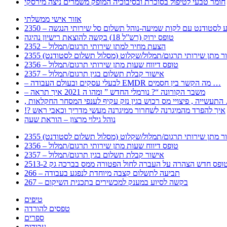
חומר טבעי לטיפול בסוכרת ובסיבוכיה המופק משמרים ניצה מירסקי
אזור אישי ממשלתי
 – מידע לסטודנט עם לקות שמיעה-נוהל תשלום סל שירותי הנגשה
טופס ירוק (רש”ל 18) בקשה להוצאת רישיון נהיגה
2352 – הצעת מחיר למתן שירותי תרגום/תמלול
עבור מתן שירותי תרגום/תמלול/שקלוט (מסלול תשלום לסטודנט)
2356 – טופס דיווח שעות מתן שירותי תרגום/תמלול
2357 – אישור קבלת תשלום בגין תרגום/תמלול
– לבעלי עסקים ובעולם העבודה EMDR מה הקשר בין חסמים …
– משבר הקורונה “? נורמלי החדש ” ומהו ה 2021 איך תראה
לענפי המסחר החקלאות …
!? איך להפרד מהמיגרנה לשחרור ממיגרנה מעשי מדריך וכאבי ראש
נוהל גילוי מרצון – הוראת שעה
עבור מתן שירותי תרגום/תמלול/שקלוט (מסלול תשלום לסטודנט)
2356 – טופס דיווח שעות מתן שירותי תרגום/תמלול
2357 – אישור קבלת תשלום בגין תרגום/תמלול
266 – תביעה לתשלום קצבה מיוחדת לנפגע בעבודה
267 – בקשה לסיוע במענק למכשירים בתכנית השיקום
טיפים
טפסים להורדה
ספרים
עבודות