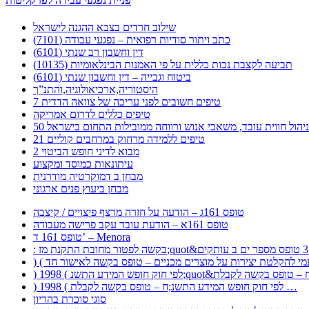
פניית נפגעי עבירה לפרקליטות
שילוב חרדים בצבא ההגנה לישראל
כתב ויתור סודיות רפואית – נפגעי עבודה (7101)
דין וחשבון רב שנתי (6101)
תביעה לקצבת נכות כללית על פי האמנות הבינלאומיות (10135)
ביטוח וגבייה – דין וחשבון שנתי (6101)
היסטוריה,ארכיאולוגיה,והתנ”ך
7 טיפים חשובים לפני עריכה של צוואה הדדית
טיפים כללים לדרום אמריקה
ר לניהול חווית עובד, משאבי אנוש ורווחה ממובילות התחום בישראל
21 טיפים ללמידה מרחוק במרחבים קוליים
מבוא לדיני חופש הביטוי 2
עיתונאות כמוסד ומקצוע
מבחן ב דמוקרטיה מודרנית
מבחן ביעוץ פנים ארגוני
טופס 161ג – הודעה על חזרה מרצף פיצויים / קיצבה
טופס 161א – הודעת עובד עקב פרישה מעבודה
טופס 161 ד’ – Menora
) 1998 ( לפי חוק חופש המידע התשנ;ח – טופס בקשה לקבלת …
סוגי סוכרת בהריון