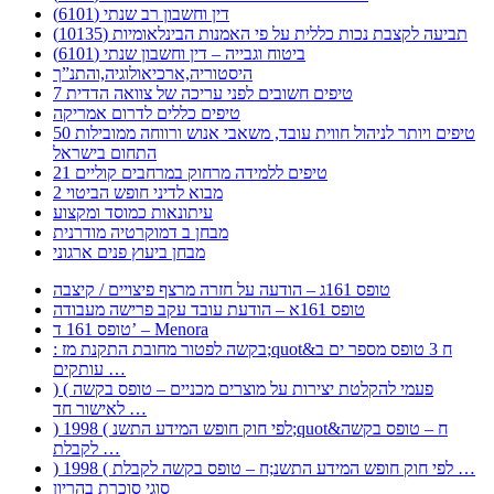
דין וחשבון רב שנתי (6101)
תביעה לקצבת נכות כללית על פי האמנות הבינלאומיות (10135)
ביטוח וגבייה – דין וחשבון שנתי (6101)
היסטוריה,ארכיאולוגיה,והתנ”ך
7 טיפים חשובים לפני עריכה של צוואה הדדית
טיפים כללים לדרום אמריקה
50 טיפים ויותר לניהול חווית עובד, משאבי אנוש ורווחה ממובילות
התחום בישראל
21 טיפים ללמידה מרחוק במרחבים קוליים
מבוא לדיני חופש הביטוי 2
עיתונאות כמוסד ומקצוע
מבחן ב דמוקרטיה מודרנית
מבחן ביעוץ פנים ארגוני
טופס 161ג – הודעה על חזרה מרצף פיצויים / קיצבה
טופס 161א – הודעת עובד עקב פרישה מעבודה
טופס 161 ד’ – Menora
: בקשה לפטור מחובת התקנת מז;quot&ח 3 טופס מספר ים ב
עותקים …
) ( פעמי להקלטת יצירות על מוצרים מכניים – טופס בקשה
לאישור חד …
) 1998 ( לפי חוק חופש המידע התשנ;quot&ח – טופס בקשה
לקבלת …
) 1998 ( לפי חוק חופש המידע התשנ;ח – טופס בקשה לקבלת …
סוגי סוכרת בהריון