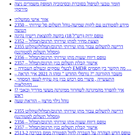
חומר טבעי לטיפול בסוכרת ובסיבוכיה המופק משמרים ניצה
מירסקי
אזור אישי ממשלתי
2350 – מידע לסטודנט עם לקות שמיעה-נוהל תשלום סל שירותי
הנגשה
טופס ירוק (רש”ל 18) בקשה להוצאת רישיון נהיגה
2352 – הצעת מחיר למתן שירותי תרגום/תמלול
2355 דרישה לתשלום עבור מתן שירותי תרגום/תמלול/שקלוט
(מסלול תשלום לסטודנט)
2356 – טופס דיווח שעות מתן שירותי תרגום/תמלול
2357 – אישור קבלת תשלום בגין תרגום/תמלול
– לבעלי עסקים ובעולם העבודה EMDR מה הקשר בין חסמים …
– משבר הקורונה “? נורמלי החדש ” ומהו ה 2021 איך תראה
, התעשייה , פיצויי מס רכוש בגין נזק עקיף לענפי המסחר
החקלאות …
!? איך להפרד מהמיגרנה לשחרור ממיגרנה מעשי מדריך וכאבי
ראש
נוהל גילוי מרצון – הוראת שעה
2355 דרישה לתשלום עבור מתן שירותי תרגום/תמלול/שקלוט
(מסלול תשלום לסטודנט)
2356 – טופס דיווח שעות מתן שירותי תרגום/תמלול
2357 – אישור קבלת תשלום בגין תרגום/תמלול
2513-2 טופס חדש הצהרה על העברה לחול הפטורה ממס בברכה