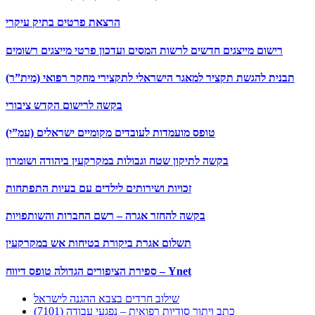
הרצאת פרטים בתיק עיקרי
רישום מייצגים חדשים לרשות המסים ועדכון פרטי מייצגים רשומים
תבנית להגשת תקציר למאגר הישראלי לתקצירי מחקר רפואי (מית”ר)
בקשה לרישום הקדש ציבורי
טופס מועמדות לעובדים מקומיים ישראלים (עמ”י)
בקשה לתיקון שטח וגבולות במקרקעין ביהודה ושומרון
זכויות ושירותים לילדים עם בעיות התפתחות
בקשה להחזר אגרה – רשם החברות והשותפויות
תשלום אגרת ביקורת בטיחות אש במקרקעין
ספירת הציפורים הגדולה טופס דיווח – Ynet
שילוב חרדים בצבא ההגנה לישראל
כתב ויתור סודיות רפואית – נפגעי עבודה (7101)