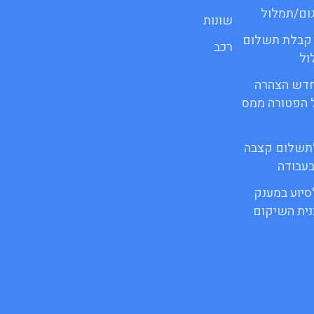
גום/תמלול
שונות
ור קבלת תשלום
רכב
ול
ופס חדש הצהרה
 הפטורה ממס
 לתשלום קצבה
בעבודה
לסיוע במענק
ית השיקום