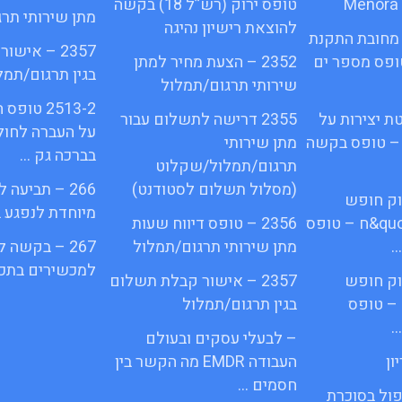
טופס ירוק (רש”ל 18) בקשה
מתן שירותי תר
להוצאת רישיון נהיגה
מחובת התקנת
2357 – איש
quot&ח 3 טופס מספר ים
2352 – הצעת מחיר למתן
בגין תרגום/תמל
שירותי תרגום/תמלול
2513-2 ט
ת יצירות על
2355 דרישה לתשלום עבור
על העברה לחול
 – טופס בקשה
מתן שירותי
בברכה גק …
תרגום/תמלול/שקלוט
(מסלול תשלום לסטודנט)
266 – תביעה
פי חוק חופש
מיוחדת לנפגע 
המידע התשנ;quot&ח – טופס
2356 – טופס דיווח שעות
…
מתן שירותי תרגום/תמלול
267 – בקשה 
למכשירים בתכנ
פי חוק חופש
2357 – אישור קבלת תשלום
– טופס
בגין תרגום/תמלול
…
– לבעלי עסקים ובעולם
ון
העבודה EMDR מה הקשר בין
חסמים …
פול בסוכרת