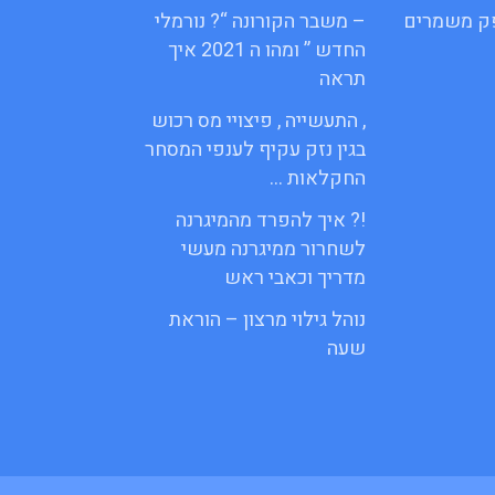
פק משמרים
– משבר הקורונה “? נורמלי
החדש ” ומהו ה 2021 איך
תראה
, התעשייה , פיצויי מס רכוש
בגין נזק עקיף לענפי המסחר
החקלאות …
!? איך להפרד מהמיגרנה
לשחרור ממיגרנה מעשי
מדריך וכאבי ראש
נוהל גילוי מרצון – הוראת
שעה