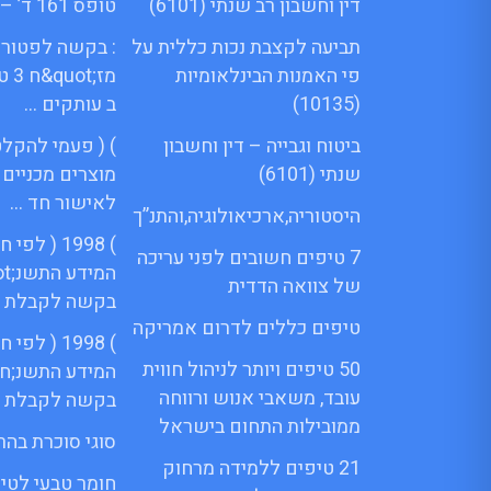
דין וחשבון רב שנתי (6101)
טופס 161 ד’ – Menora
תביעה לקצבת נכות כללית על
: בקשה לפטור 
פי האמנות הבינלאומיות
מז;
(10135)
ב עותקים …
ביטוח וגבייה – דין וחשבון
) ( פעמי להקלט
שנתי (6101)
מוצרים מכניים
לאישור חד …
היסטוריה,ארכיאולוגיה,והתנ”ך
) 1998 ( ל
7 טיפים חשובים לפני עריכה
של צוואה הדדית
בקשה לקבלת 
טיפים כללים לדרום אמריקה
) 1998 ( ל
50 טיפים ויותר לניהול חווית
המידע התשנ;ח 
עובד, משאבי אנוש ורווחה
בקשה לקבלת 
ממובילות התחום בישראל
סוגי סוכרת בהרי
21 טיפים ללמידה מרחוק
חומר טבעי לטי