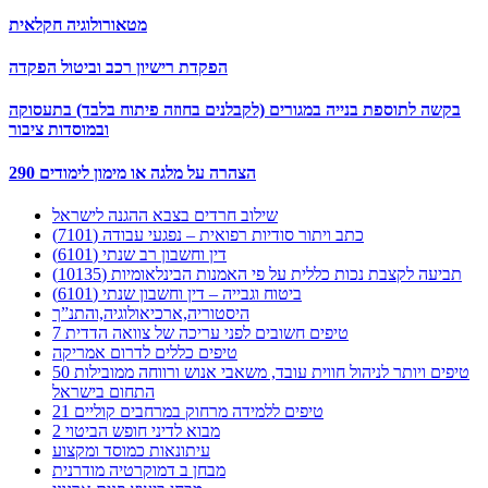
מטאורולוגיה חקלאית
הפקדת רישיון רכב וביטול הפקדה
בקשה לתוספת בנייה במגורים (לקבלנים בחוזה פיתוח בלבד) בתעסוקה
ובמוסדות ציבור
290 הצהרה על מלגה או מימון לימודים
שילוב חרדים בצבא ההגנה לישראל
כתב ויתור סודיות רפואית – נפגעי עבודה (7101)
דין וחשבון רב שנתי (6101)
תביעה לקצבת נכות כללית על פי האמנות הבינלאומיות (10135)
ביטוח וגבייה – דין וחשבון שנתי (6101)
היסטוריה,ארכיאולוגיה,והתנ”ך
7 טיפים חשובים לפני עריכה של צוואה הדדית
טיפים כללים לדרום אמריקה
50 טיפים ויותר לניהול חווית עובד, משאבי אנוש ורווחה ממובילות
התחום בישראל
21 טיפים ללמידה מרחוק במרחבים קוליים
מבוא לדיני חופש הביטוי 2
עיתונאות כמוסד ומקצוע
מבחן ב דמוקרטיה מודרנית