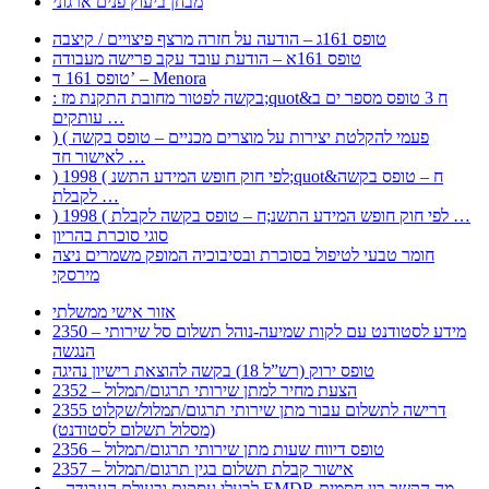
מבחן ביעוץ פנים ארגוני
טופס 161ג – הודעה על חזרה מרצף פיצויים / קיצבה
טופס 161א – הודעת עובד עקב פרישה מעבודה
טופס 161 ד’ – Menora
: בקשה לפטור מחובת התקנת מז;quot&ח 3 טופס מספר ים ב
עותקים …
) ( פעמי להקלטת יצירות על מוצרים מכניים – טופס בקשה
לאישור חד …
) 1998 ( לפי חוק חופש המידע התשנ;quot&ח – טופס בקשה
לקבלת …
) 1998 ( לפי חוק חופש המידע התשנ;ח – טופס בקשה לקבלת …
סוגי סוכרת בהריון
חומר טבעי לטיפול בסוכרת ובסיבוכיה המופק משמרים ניצה
מירסקי
אזור אישי ממשלתי
2350 – מידע לסטודנט עם לקות שמיעה-נוהל תשלום סל שירותי
הנגשה
טופס ירוק (רש”ל 18) בקשה להוצאת רישיון נהיגה
2352 – הצעת מחיר למתן שירותי תרגום/תמלול
2355 דרישה לתשלום עבור מתן שירותי תרגום/תמלול/שקלוט
(מסלול תשלום לסטודנט)
2356 – טופס דיווח שעות מתן שירותי תרגום/תמלול
2357 – אישור קבלת תשלום בגין תרגום/תמלול
– לבעלי עסקים ובעולם העבודה EMDR מה הקשר בין חסמים …