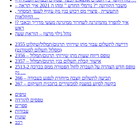
– משבר הקורונה “? נורמלי החדש ” ומהו ה 2021 איך תראה
, התעשייה , פיצויי מס רכוש בגין נזק עקיף לענפי המסחר
החקלאות …
!? איך להפרד מהמיגרנה לשחרור ממיגרנה מעשי מדריך וכאבי
ראש
נוהל גילוי מרצון – הוראת שעה
2355 דרישה לתשלום עבור מתן שירותי תרגום/תמלול/שקלוט
(מסלול תשלום לסטודנט)
2356 – טופס דיווח שעות מתן שירותי תרגום/תמלול
2357 – אישור קבלת תשלום בגין תרגום/תמלול
2513-2 טופס חדש הצהרה על העברה לחול הפטורה ממס בברכה
גק …
266 – תביעה לתשלום קצבה מיוחדת לנפגע בעבודה
267 – בקשה לסיוע במענק למכשירים בתכנית השיקום
טיפים
טפסים להורדה
ספרים
עבודות
שונות
רכב
Huppert הינו אלגוריתם המחפש עבורכם מסמכים, מצגות, טפסים, ספרים, עבודות, מבחנים
וכל סוג מסמך שיכולילהקל על חיי היום יום. המנוע הוקם בכדי לחסוך לכם את המאמץ