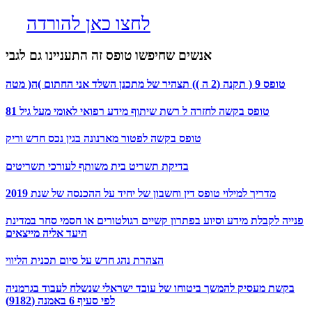
לחצו כאן להורדה
אנשים שחיפשו טופס זה התעניינו גם לגבי
טופס 9 ( תקנה (2 ה )) תצהיר של מתכנן השלד אני החתום )ה( מטה
טופס בקשה לחזרה ל רשת שיתוף מידע רפואי לאומי מעל גיל 81
טופס בקשה לפטור מארנונה בגין נכס חדש וריק
בדיקת תשריט בית משותף לעורכי תשריטים
מדריך למילוי טופס דין וחשבון של יחיד על ההכנסה של שנת 2019
פנייה לקבלת מידע וסיוע בפתרון קשיים רגולטורים או חסמי סחר במדינת
היעד אליה מייצאים
הצהרת נהג חדש על סיום תכנית הליווי
בקשת מעסיק להמשך ביטוחו של עובד ישראלי שנשלח לעבוד בגרמניה
לפי סעיף 6 באמנה (9182)