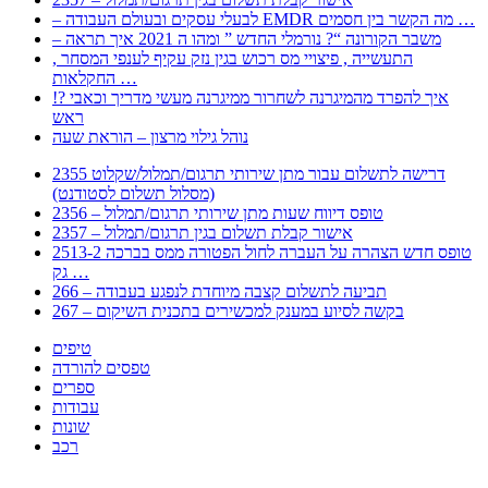
– לבעלי עסקים ובעולם העבודה EMDR מה הקשר בין חסמים …
– משבר הקורונה “? נורמלי החדש ” ומהו ה 2021 איך תראה
, התעשייה , פיצויי מס רכוש בגין נזק עקיף לענפי המסחר
החקלאות …
!? איך להפרד מהמיגרנה לשחרור ממיגרנה מעשי מדריך וכאבי
ראש
נוהל גילוי מרצון – הוראת שעה
2355 דרישה לתשלום עבור מתן שירותי תרגום/תמלול/שקלוט
(מסלול תשלום לסטודנט)
2356 – טופס דיווח שעות מתן שירותי תרגום/תמלול
2357 – אישור קבלת תשלום בגין תרגום/תמלול
2513-2 טופס חדש הצהרה על העברה לחול הפטורה ממס בברכה
גק …
266 – תביעה לתשלום קצבה מיוחדת לנפגע בעבודה
267 – בקשה לסיוע במענק למכשירים בתכנית השיקום
טיפים
טפסים להורדה
ספרים
עבודות
שונות
רכב
Huppert הינו אלגוריתם המחפש עבורכם מסמכים, מצגות, טפסים, ספרים, עבודות, מבחנים