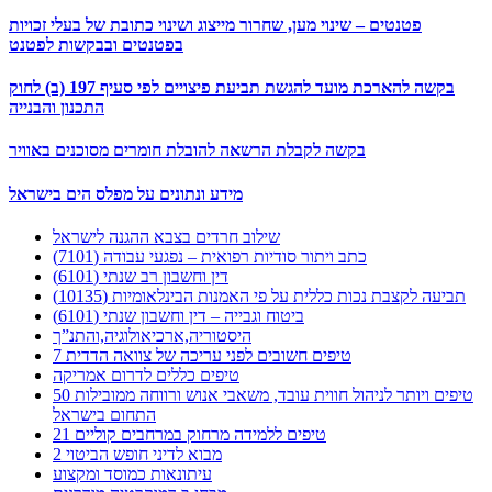
פטנטים – שינוי מען, שחרור מייצוג ושינוי כתובת של בעלי זכויות
בפטנטים ובבקשות לפטנט
בקשה להארכת מועד להגשת תביעת פיצויים לפי סעיף 197 (ב) לחוק
התכנון והבנייה
בקשה לקבלת הרשאה להובלת חומרים מסוכנים באוויר
מידע ונתונים על מפלס הים בישראל
שילוב חרדים בצבא ההגנה לישראל
כתב ויתור סודיות רפואית – נפגעי עבודה (7101)
דין וחשבון רב שנתי (6101)
תביעה לקצבת נכות כללית על פי האמנות הבינלאומיות (10135)
ביטוח וגבייה – דין וחשבון שנתי (6101)
היסטוריה,ארכיאולוגיה,והתנ”ך
7 טיפים חשובים לפני עריכה של צוואה הדדית
טיפים כללים לדרום אמריקה
50 טיפים ויותר לניהול חווית עובד, משאבי אנוש ורווחה ממובילות
התחום בישראל
21 טיפים ללמידה מרחוק במרחבים קוליים
מבוא לדיני חופש הביטוי 2
עיתונאות כמוסד ומקצוע