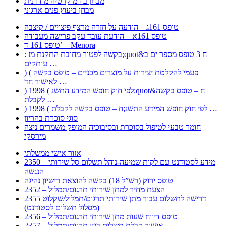
מבחן ב דמוקרטיה מודרנית
מבחן ביעוץ פנים ארגוני
טופס 161ג – הודעה על חזרה מרצף פיצויים / קיצבה
טופס 161א – הודעת עובד עקב פרישה מעבודה
טופס 161 ד’ – Menora
: בקשה לפטור מחובת התקנת מז;quot&ח 3 טופס מספר ים ב
עותקים …
) ( פעמי להקלטת יצירות על מוצרים מכניים – טופס בקשה
לאישור חד …
) 1998 ( לפי חוק חופש המידע התשנ;quot&ח – טופס בקשה
לקבלת …
) 1998 ( לפי חוק חופש המידע התשנ;ח – טופס בקשה לקבלת …
סוגי סוכרת בהריון
חומר טבעי לטיפול בסוכרת ובסיבוכיה המופק משמרים ניצה
מירסקי
אזור אישי ממשלתי
2350 – מידע לסטודנט עם לקות שמיעה-נוהל תשלום סל שירותי
הנגשה
טופס ירוק (רש”ל 18) בקשה להוצאת רישיון נהיגה
2352 – הצעת מחיר למתן שירותי תרגום/תמלול
2355 דרישה לתשלום עבור מתן שירותי תרגום/תמלול/שקלוט
(מסלול תשלום לסטודנט)
2356 – טופס דיווח שעות מתן שירותי תרגום/תמלול
2357 – אישור קבלת תשלום בגין תרגום/תמלול