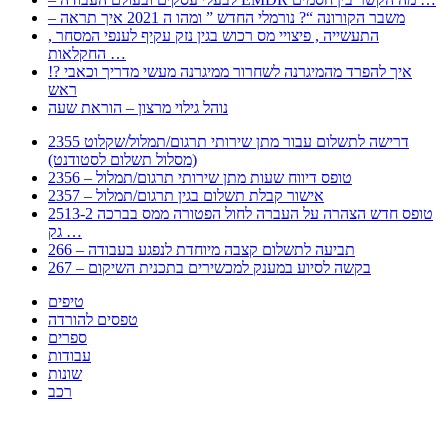
– משבר הקורונה “? נורמלי החדש ” ומהו ה 2021 איך תראה
, התעשייה , פיצויי מס רכוש בגין נזק עקיף לענפי המסחר
החקלאות …
!? איך להפרד מהמיגרנה לשחרור ממיגרנה מעשי מדריך וכאבי
ראש
נוהל גילוי מרצון – הוראת שעה
2355 דרישה לתשלום עבור מתן שירותי תרגום/תמלול/שקלוט
(מסלול תשלום לסטודנט)
2356 – טופס דיווח שעות מתן שירותי תרגום/תמלול
2357 – אישור קבלת תשלום בגין תרגום/תמלול
2513-2 טופס חדש הצהרה על העברה לחול הפטורה ממס בברכה
גק …
266 – תביעה לתשלום קצבה מיוחדת לנפגע בעבודה
267 – בקשה לסיוע במענק למכשירים בתכנית השיקום
טיפים
טפסים להורדה
ספרים
עבודות
שונות
רכב
Huppert הינו אלגוריתם המחפש עבורכם מסמכים, מצגות, טפסים, ספרים, עבודות, מבחנים
וכל סוג מסמך שיכולילהקל על חיי היום יום. המנוע הוקם בכדי לחסוך לכם את המאמץ