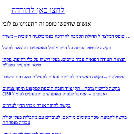
לחצו כאן להורדה
אנשים שחיפשו טופס זה התעניינו גם לגבי
טופס המלצה ל תחילת הסמכה להדרכה בפסיכולוגיה חינוכית – משרד …
בקשה לביטול הכרזה על חייב מוגבל באמצעים בהוצאה לפועל
הוצאת תעודה רפואית עבור טייסים, בעלי רישיון על כלי רחיפה, פקחי
טיסה ומפעילי כטב”מ
סימולטור – בקשה ראשונית לבדיקת זכאות לפעילות במערכת הישבון
בקשה לרישיון מוסך – תקן ציוד חובה תוספת למקצוע תיקון צמיגים
ואבובים – המוגבל לעסוק באופנועים וקטנועים (סימול 150)
בקשה להחזר אגרה מבתי הדין לעררים
בקשה לקביעת שכר מינימום מותאם, לעובדים עם מוגבלות בעלי יכולת
עבודה מופחתת