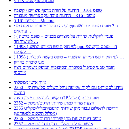
מבחן ביעוץ פנים ארגוני
טופס 161ג – הודעה על חזרה מרצף פיצויים / קיצבה
טופס 161א – הודעת עובד עקב פרישה מעבודה
טופס 161 ד’ – Menora
: בקשה לפטור מחובת התקנת מז;quot&ח 3 טופס מספר ים ב
עותקים …
) ( פעמי להקלטת יצירות על מוצרים מכניים – טופס בקשה
לאישור חד …
) 1998 ( לפי חוק חופש המידע התשנ;quot&ח – טופס בקשה
לקבלת …
) 1998 ( לפי חוק חופש המידע התשנ;ח – טופס בקשה לקבלת …
סוגי סוכרת בהריון
חומר טבעי לטיפול בסוכרת ובסיבוכיה המופק משמרים ניצה
מירסקי
אזור אישי ממשלתי
2350 – מידע לסטודנט עם לקות שמיעה-נוהל תשלום סל שירותי
הנגשה
טופס ירוק (רש”ל 18) בקשה להוצאת רישיון נהיגה
2352 – הצעת מחיר למתן שירותי תרגום/תמלול
2355 דרישה לתשלום עבור מתן שירותי תרגום/תמלול/שקלוט
(מסלול תשלום לסטודנט)
2356 – טופס דיווח שעות מתן שירותי תרגום/תמלול
2357 – אישור קבלת תשלום בגין תרגום/תמלול
– לבעלי עסקים ובעולם העבודה EMDR מה הקשר בין חסמים …