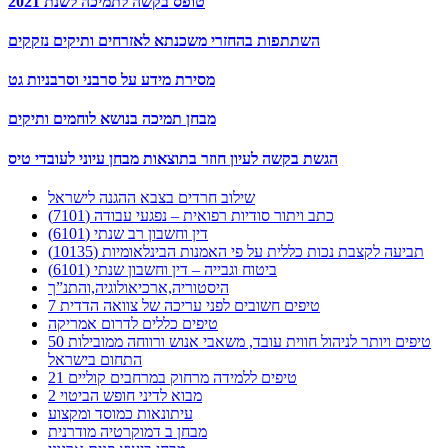
טופס בקשה לתמיכה לשנת 2021
השתתפות בהחזרי משכנתא לאזרחים ותיקים נזקקים
מסירת מידע על סרבני וסרבניות גט
מבחן תמיכה בנושא לוחמים ותיקים
הגשת בקשה לעיון חוזר בתוצאות מבחן עיוני לעובדי טיס
שילוב חרדים בצבא ההגנה לישראל
כתב ויתור סודיות רפואית – נפגעי עבודה (7101)
דין וחשבון רב שנתי (6101)
תביעה לקצבת נכות כללית על פי האמנות הבינלאומיות (10135)
ביטוח וגבייה – דין וחשבון שנתי (6101)
היסטוריה,ארכיאולוגיה,והתנ”ך
7 טיפים חשובים לפני עריכה של צוואה הדדית
טיפים כללים לדרום אמריקה
50 טיפים ויותר לניהול חווית עובד, משאבי אנוש ורווחה ממובילות
התחום בישראל
21 טיפים ללמידה מרחוק במרחבים קוליים
מבוא לדיני חופש הביטוי 2
עיתונאות כמוסד ומקצוע
מבחן ב דמוקרטיה מודרנית