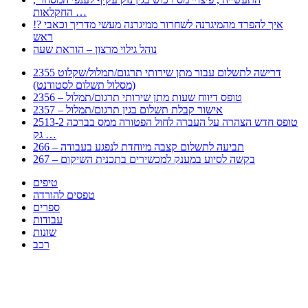
החקלאות …
!? איך להפרד מהמיגרנה לשחרור ממיגרנה מעשי מדריך וכאבי
ראש
נוהל גילוי מרצון – הוראת שעה
2355 דרישה לתשלום עבור מתן שירותי תרגום/תמלול/שקלוט
(מסלול תשלום לסטודנט)
2356 – טופס דיווח שעות מתן שירותי תרגום/תמלול
2357 – אישור קבלת תשלום בגין תרגום/תמלול
2513-2 טופס חדש הצהרה על העברה לחול הפטורה ממס בברכה
גק …
266 – תביעה לתשלום קצבה מיוחדת לנפגע בעבודה
267 – בקשה לסיוע במענק למכשירים בתכנית השיקום
טיפים
טפסים להורדה
ספרים
עבודות
שונות
רכב
Huppert הינו אלגוריתם המחפש עבורכם מסמכים, מצגות, טפסים, ספרים, עבודות, מבחנים
וכל סוג מסמך שיכולילהקל על חיי היום יום. המנוע הוקם בכדי לחסוך לכם את המאמץ
המייגע בחיפוש אינטנסיבי באתרים ואתרי הממשלה באמצעות Huppert, תוכלו למצוא