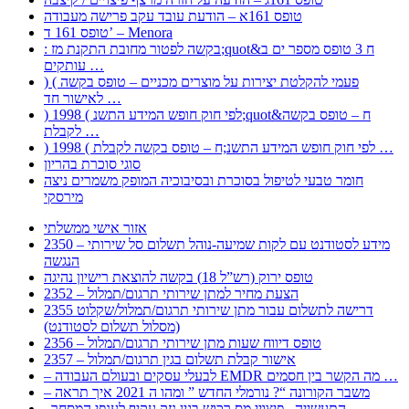
טופס 161א – הודעת עובד עקב פרישה מעבודה
טופס 161 ד’ – Menora
: בקשה לפטור מחובת התקנת מז;quot&ח 3 טופס מספר ים ב
עותקים …
) ( פעמי להקלטת יצירות על מוצרים מכניים – טופס בקשה
לאישור חד …
) 1998 ( לפי חוק חופש המידע התשנ;quot&ח – טופס בקשה
לקבלת …
) 1998 ( לפי חוק חופש המידע התשנ;ח – טופס בקשה לקבלת …
סוגי סוכרת בהריון
חומר טבעי לטיפול בסוכרת ובסיבוכיה המופק משמרים ניצה
מירסקי
אזור אישי ממשלתי
2350 – מידע לסטודנט עם לקות שמיעה-נוהל תשלום סל שירותי
הנגשה
טופס ירוק (רש”ל 18) בקשה להוצאת רישיון נהיגה
2352 – הצעת מחיר למתן שירותי תרגום/תמלול
2355 דרישה לתשלום עבור מתן שירותי תרגום/תמלול/שקלוט
(מסלול תשלום לסטודנט)
2356 – טופס דיווח שעות מתן שירותי תרגום/תמלול
2357 – אישור קבלת תשלום בגין תרגום/תמלול
– לבעלי עסקים ובעולם העבודה EMDR מה הקשר בין חסמים …
– משבר הקורונה “? נורמלי החדש ” ומהו ה 2021 איך תראה
, התעשייה , פיצויי מס רכוש בגין נזק עקיף לענפי המסחר