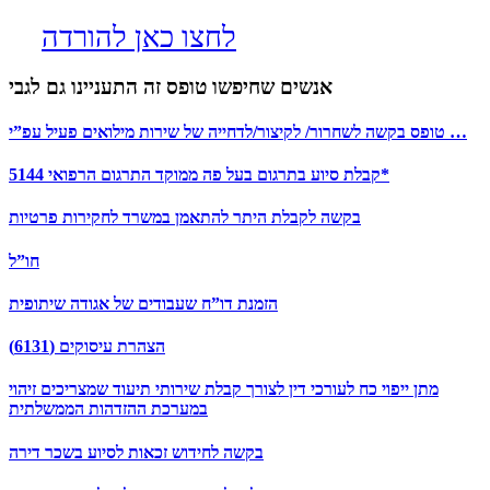
לחצו כאן להורדה
אנשים שחיפשו טופס זה התעניינו גם לגבי
טופס בקשה לשחרור/ לקיצור/לדחייה של שירות מילואים פעיל עפ”י …
קבלת סיוע בתרגום בעל פה ממוקד התרגום הרפואי 5144*
בקשה לקבלת היתר להתאמן במשרד לחקירות פרטיות
חו”ל
הזמנת דו”ח שעבודים של אגודה שיתופית
הצהרת עיסוקים (6131)
מתן ייפוי כח לעורכי דין לצורך קבלת שירותי תיעוד שמצריכים זיהוי
במערכת ההזדהות הממשלתית
בקשה לחידוש זכאות לסיוע בשכר דירה