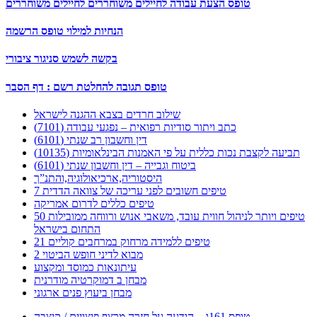
טופס הצעת עבודה לחיילים משוחררים לחיילים משוחררים
הנחיות למילוי טופס הרשמה
בקשה לשמש סניגור ציבורי
טופס תגובה להחלטת רשם : דף הסבר
שילוב חרדים בצבא ההגנה לישראל
כתב ויתור סודיות רפואית – נפגעי עבודה (7101)
דין וחשבון רב שנתי (6101)
תביעה לקצבת נכות כללית על פי האמנות הבינלאומיות (10135)
ביטוח וגבייה – דין וחשבון שנתי (6101)
היסטוריה,ארכיאולוגיה,והתנ”ך
7 טיפים חשובים לפני עריכה של צוואה הדדית
טיפים כללים לדרום אמריקה
50 טיפים ויותר לניהול חווית עובד, משאבי אנוש ורווחה ממובילות
התחום בישראל
21 טיפים ללמידה מרחוק במרחבים קוליים
מבוא לדיני חופש הביטוי 2
עיתונאות כמוסד ומקצוע
מבחן ב דמוקרטיה מודרנית
מבחן ביעוץ פנים ארגוני
טופס 161ג – הודעה על חזרה מרצף פיצויים / קיצבה