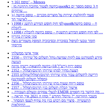
טופס 161 ד’ – Menora
: בקשה לפטור מחובת התקנת מז;quot&ח 3 טופס מספר ים ב
עותקים …
) ( פעמי להקלטת יצירות על מוצרים מכניים – טופס בקשה
לאישור חד …
) 1998 ( לפי חוק חופש המידע התשנ;quot&ח – טופס בקשה
לקבלת …
) 1998 ( לפי חוק חופש המידע התשנ;ח – טופס בקשה לקבלת …
סוגי סוכרת בהריון
חומר טבעי לטיפול בסוכרת ובסיבוכיה המופק משמרים ניצה
מירסקי
אזור אישי ממשלתי
2350 – מידע לסטודנט עם לקות שמיעה-נוהל תשלום סל שירותי
הנגשה
טופס ירוק (רש”ל 18) בקשה להוצאת רישיון נהיגה
2352 – הצעת מחיר למתן שירותי תרגום/תמלול
2355 דרישה לתשלום עבור מתן שירותי תרגום/תמלול/שקלוט
(מסלול תשלום לסטודנט)
2356 – טופס דיווח שעות מתן שירותי תרגום/תמלול
2357 – אישור קבלת תשלום בגין תרגום/תמלול
– לבעלי עסקים ובעולם העבודה EMDR מה הקשר בין חסמים …
– משבר הקורונה “? נורמלי החדש ” ומהו ה 2021 איך תראה
, התעשייה , פיצויי מס רכוש בגין נזק עקיף לענפי המסחר
החקלאות …