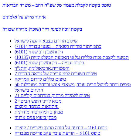
טופס בקשה לקבלת מעמד של שפ”ח רחב – משרד הבריאות
איתור מידע על אלמונים
בקשת זוכה לפינוי דייר (שוכר) מדירה שכורה
שילוב חרדים בצבא ההגנה לישראל
כתב ויתור סודיות רפואית – נפגעי עבודה (7101)
דין וחשבון רב שנתי (6101)
תביעה לקצבת נכות כללית על פי האמנות הבינלאומיות (10135)
ביטוח וגבייה – דין וחשבון שנתי (6101)
היסטוריה,ארכיאולוגיה,והתנ”ך
7 טיפים חשובים לפני עריכה של צוואה הדדית
טיפים כללים לדרום אמריקה
50 טיפים ויותר לניהול חווית עובד, משאבי אנוש ורווחה ממובילות
התחום בישראל
21 טיפים ללמידה מרחוק במרחבים קוליים
מבוא לדיני חופש הביטוי 2
עיתונאות כמוסד ומקצוע
מבחן ב דמוקרטיה מודרנית
מבחן ביעוץ פנים ארגוני
טופס 161ג – הודעה על חזרה מרצף פיצויים / קיצבה
טופס 161א – הודעת עובד עקב פרישה מעבודה