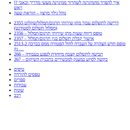
!? איך להפרד מהמיגרנה לשחרור ממיגרנה מעשי מדריך וכאבי
ראש
נוהל גילוי מרצון – הוראת שעה
2355 דרישה לתשלום עבור מתן שירותי תרגום/תמלול/שקלוט
(מסלול תשלום לסטודנט)
2356 – טופס דיווח שעות מתן שירותי תרגום/תמלול
2357 – אישור קבלת תשלום בגין תרגום/תמלול
2513-2 טופס חדש הצהרה על העברה לחול הפטורה ממס בברכה
גק …
266 – תביעה לתשלום קצבה מיוחדת לנפגע בעבודה
267 – בקשה לסיוע במענק למכשירים בתכנית השיקום
טיפים
טפסים להורדה
ספרים
עבודות
שונות
רכב
Huppert הינו אלגוריתם המחפש עבורכם מסמכים, מצגות, טפסים, ספרים, עבודות, מבחנים
וכל סוג מסמך שיכולילהקל על חיי היום יום. המנוע הוקם בכדי לחסוך לכם את המאמץ
המייגע בחיפוש אינטנסיבי באתרים ואתרי הממשלה באמצעות Huppert, תוכלו למצוא
ספרים להורדה, וכל סוג מסמך בעצם שתחפצו בו בקלות ובמהירות. האתר אינו אחראי לתוכן
היות והוא נשאב בצורה אוטמטית, כל התוכן הנשאב חשוף בצורה ציבורית לכל. במידה