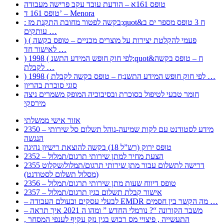
טופס 161א – הודעת עובד עקב פרישה מעבודה
טופס 161 ד’ – Menora
: בקשה לפטור מחובת התקנת מז;quot&ח 3 טופס מספר ים ב
עותקים …
) ( פעמי להקלטת יצירות על מוצרים מכניים – טופס בקשה
לאישור חד …
) 1998 ( לפי חוק חופש המידע התשנ;quot&ח – טופס בקשה
לקבלת …
) 1998 ( לפי חוק חופש המידע התשנ;ח – טופס בקשה לקבלת …
סוגי סוכרת בהריון
חומר טבעי לטיפול בסוכרת ובסיבוכיה המופק משמרים ניצה
מירסקי
אזור אישי ממשלתי
2350 – מידע לסטודנט עם לקות שמיעה-נוהל תשלום סל שירותי
הנגשה
טופס ירוק (רש”ל 18) בקשה להוצאת רישיון נהיגה
2352 – הצעת מחיר למתן שירותי תרגום/תמלול
2355 דרישה לתשלום עבור מתן שירותי תרגום/תמלול/שקלוט
(מסלול תשלום לסטודנט)
2356 – טופס דיווח שעות מתן שירותי תרגום/תמלול
2357 – אישור קבלת תשלום בגין תרגום/תמלול
– לבעלי עסקים ובעולם העבודה EMDR מה הקשר בין חסמים …
– משבר הקורונה “? נורמלי החדש ” ומהו ה 2021 איך תראה
, התעשייה , פיצויי מס רכוש בגין נזק עקיף לענפי המסחר