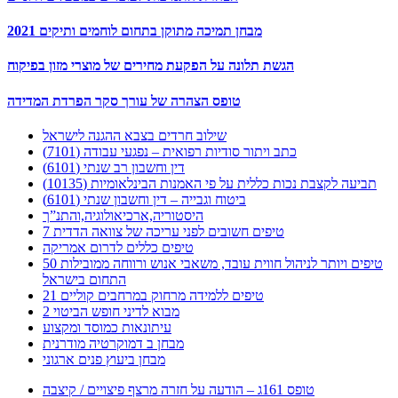
מבחן תמיכה מתוקן בתחום לוחמים ותיקים 2021
הגשת תלונה על הפקעת מחירים של מוצרי מזון בפיקוח
טופס הצהרה של עורך סקר הפרדת המדידה
שילוב חרדים בצבא ההגנה לישראל
כתב ויתור סודיות רפואית – נפגעי עבודה (7101)
דין וחשבון רב שנתי (6101)
תביעה לקצבת נכות כללית על פי האמנות הבינלאומיות (10135)
ביטוח וגבייה – דין וחשבון שנתי (6101)
היסטוריה,ארכיאולוגיה,והתנ”ך
7 טיפים חשובים לפני עריכה של צוואה הדדית
טיפים כללים לדרום אמריקה
50 טיפים ויותר לניהול חווית עובד, משאבי אנוש ורווחה ממובילות
התחום בישראל
21 טיפים ללמידה מרחוק במרחבים קוליים
מבוא לדיני חופש הביטוי 2
עיתונאות כמוסד ומקצוע
מבחן ב דמוקרטיה מודרנית
מבחן ביעוץ פנים ארגוני
טופס 161ג – הודעה על חזרה מרצף פיצויים / קיצבה