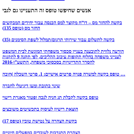
אנשים שחיפשו טופס זה התעניינו גם לגבי
בקשה להחזר מס – דו”ח מקוצר למס הכנסה עבור יחידים המבקשים
החזר מס (טופס 135)
בקשה לתשלום עבור שירותי תרגום/תמלול לשפת הסימנים (35)
הודעה נלווית לתובענה בעניין סכסוך משפחתי המוגשת לבית המשפט
לענייני משפחה בחלוף תקופות עיכוב ההליכים, לפי תקנה 9 לתקנות
להסדר התדיינויות בסכסוכי משפחה, התשע”ו-2016
טופס בקשה למשרה פנויה פרטים אישיים: 1. פרטי השכלה )חובה …
שינוי כתובת ומען דיגיטלי לחברה
טופס בקשה לקבלת תג חניה לנכה ופטור מאגרת רישוי
הוצאת רישיון לעיסוק בתכשיטים משובצים
בקשת הצהרה על נטישת טובין (טופס 17)
הצהרת התנדבות לעובדים במפעלים חיוניים