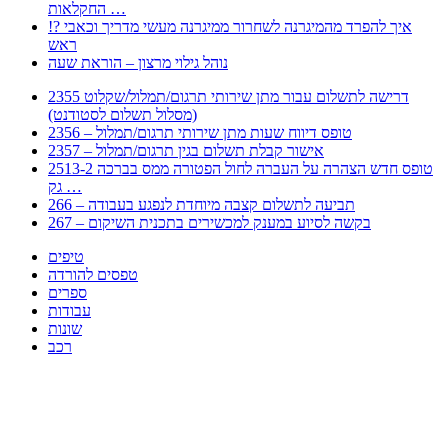
החקלאות …
!? איך להפרד מהמיגרנה לשחרור ממיגרנה מעשי מדריך וכאבי
ראש
נוהל גילוי מרצון – הוראת שעה
2355 דרישה לתשלום עבור מתן שירותי תרגום/תמלול/שקלוט
(מסלול תשלום לסטודנט)
2356 – טופס דיווח שעות מתן שירותי תרגום/תמלול
2357 – אישור קבלת תשלום בגין תרגום/תמלול
2513-2 טופס חדש הצהרה על העברה לחול הפטורה ממס בברכה
גק …
266 – תביעה לתשלום קצבה מיוחדת לנפגע בעבודה
267 – בקשה לסיוע במענק למכשירים בתכנית השיקום
טיפים
טפסים להורדה
ספרים
עבודות
שונות
רכב
Huppert הינו אלגוריתם המחפש עבורכם מסמכים, מצגות, טפסים, ספרים, עבודות, מבחנים
וכל סוג מסמך שיכולילהקל על חיי היום יום. המנוע הוקם בכדי לחסוך לכם את המאמץ
המייגע בחיפוש אינטנסיבי באתרים ואתרי הממשלה באמצעות Huppert, תוכלו למצוא
ספרים להורדה, וכל סוג מסמך בעצם שתחפצו בו בקלות ובמהירות. האתר אינו אחראי לתוכן