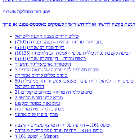
זימון תור במחלקת אשרות
הגשת בקשה לרישיון או לחידוש רישיון לעוסקים באסבסט-צמנט או פריך
שילוב חרדים בצבא ההגנה לישראל
כתב ויתור סודיות רפואית – נפגעי עבודה (7101)
דין וחשבון רב שנתי (6101)
תביעה לקצבת נכות כללית על פי האמנות הבינלאומיות (10135)
ביטוח וגבייה – דין וחשבון שנתי (6101)
היסטוריה,ארכיאולוגיה,והתנ”ך
7 טיפים חשובים לפני עריכה של צוואה הדדית
טיפים כללים לדרום אמריקה
50 טיפים ויותר לניהול חווית עובד, משאבי אנוש ורווחה ממובילות
התחום בישראל
21 טיפים ללמידה מרחוק במרחבים קוליים
מבוא לדיני חופש הביטוי 2
עיתונאות כמוסד ומקצוע
מבחן ב דמוקרטיה מודרנית
מבחן ביעוץ פנים ארגוני
טופס 161ג – הודעה על חזרה מרצף פיצויים / קיצבה
טופס 161א – הודעת עובד עקב פרישה מעבודה
טופס 161 ד’ – Menora