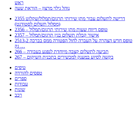
ראש
נוהל גילוי מרצון – הוראת שעה
2355 דרישה לתשלום עבור מתן שירותי תרגום/תמלול/שקלוט
(מסלול תשלום לסטודנט)
2356 – טופס דיווח שעות מתן שירותי תרגום/תמלול
2357 – אישור קבלת תשלום בגין תרגום/תמלול
2513-2 טופס חדש הצהרה על העברה לחול הפטורה ממס בברכה
גק …
266 – תביעה לתשלום קצבה מיוחדת לנפגע בעבודה
267 – בקשה לסיוע במענק למכשירים בתכנית השיקום
טיפים
טפסים להורדה
ספרים
עבודות
שונות
רכב
Huppert הינו אלגוריתם המחפש עבורכם מסמכים, מצגות, טפסים, ספרים, עבודות, מבחנים
וכל סוג מסמך שיכולילהקל על חיי היום יום. המנוע הוקם בכדי לחסוך לכם את המאמץ
המייגע בחיפוש אינטנסיבי באתרים ואתרי הממשלה באמצעות Huppert, תוכלו למצוא
ספרים להורדה, וכל סוג מסמך בעצם שתחפצו בו בקלות ובמהירות. האתר אינו אחראי לתוכן
היות והוא נשאב בצורה אוטמטית, כל התוכן הנשאב חשוף בצורה ציבורית לכל. במידה
וראיתם תוכן שפוגע בכם אנא שלחו לנו מייל ונדאג להסירו