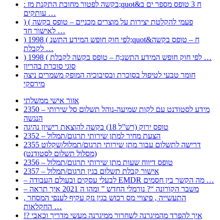
: בקשה לפטור מחובת התקנת מז;quot&ח 3 טופס מספר ים ב
עותקים …
) ( פעמי להקלטת יצירות על מוצרים מכניים – טופס בקשה
לאישור חד …
) 1998 ( לפי חוק חופש המידע התשנ;quot&ח – טופס בקשה
לקבלת …
) 1998 ( לפי חוק חופש המידע התשנ;ח – טופס בקשה לקבלת …
סוגי סוכרת בהריון
חומר טבעי לטיפול בסוכרת ובסיבוכיה המופק משמרים ניצה
מירסקי
אזור אישי ממשלתי
2350 – מידע לסטודנט עם לקות שמיעה-נוהל תשלום סל שירותי
הנגשה
טופס ירוק (רש”ל 18) בקשה להוצאת רישיון נהיגה
2352 – הצעת מחיר למתן שירותי תרגום/תמלול
2355 דרישה לתשלום עבור מתן שירותי תרגום/תמלול/שקלוט
(מסלול תשלום לסטודנט)
2356 – טופס דיווח שעות מתן שירותי תרגום/תמלול
2357 – אישור קבלת תשלום בגין תרגום/תמלול
– לבעלי עסקים ובעולם העבודה EMDR מה הקשר בין חסמים …
– משבר הקורונה “? נורמלי החדש ” ומהו ה 2021 איך תראה
, התעשייה , פיצויי מס רכוש בגין נזק עקיף לענפי המסחר
החקלאות …
!? איך להפרד מהמיגרנה לשחרור ממיגרנה מעשי מדריך וכאבי