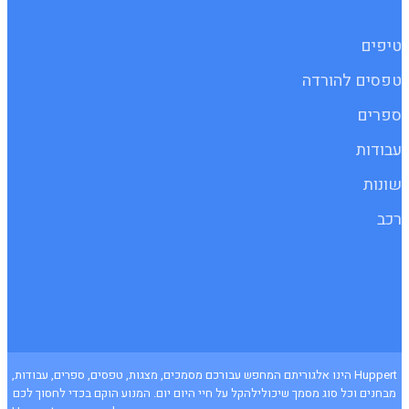
טיפים
טפסים להורדה
ספרים
עבודות
שונות
רכב
Huppert הינו אלגוריתם המחפש עבורכם מסמכים, מצגות, טפסים, ספרים, עבודות,
מבחנים וכל סוג מסמך שיכולילהקל על חיי היום יום. המנוע הוקם בכדי לחסוך לכם