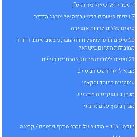
היסטוריה,ארכיאולוגיה,והתנ”ך
7 טיפים חשובים לפני עריכה של צוואה הדדית
טיפים כללים לדרום אמריקה
50 טיפים ויותר לניהול חווית עובד, משאבי אנוש ורווחה
ממובילות התחום בישראל
21 טיפים ללמידה מרחוק במרחבים קוליים
מבוא לדיני חופש הביטוי 2
עיתונאות כמוסד ומקצוע
מבחן ב דמוקרטיה מודרנית
מבחן ביעוץ פנים ארגוני
טופס 161ג – הודעה על חזרה מרצף פיצויים / קיצבה