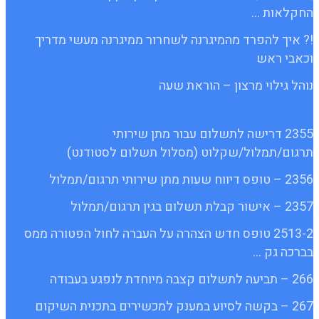
החקלאות …
!? איך להפרד מהמיגרנה לשחרור ממיגרנה מעשי מדריך
וכאבי ראש
נוהל גילוי מרצון – הוראת שעה
2355 דרישה לתשלום עבור מתן שירותי
תרגום/תמלול/שקלוט (מסלול תשלום לסטודנט)
2356 – טופס דיווח שעות מתן שירותי תרגום/תמלול
2357 – אישור קבלת תשלום בגין תרגום/תמלול
2513-2 טופס חדש הצהרה על העברה לחול הפטורה ממס
בברכה גק …
266 – תביעה לתשלום קצבה מיוחדת לנפגע בעבודה
267 – בקשה לסיוע במענק למכשירים בתכנית השיקום