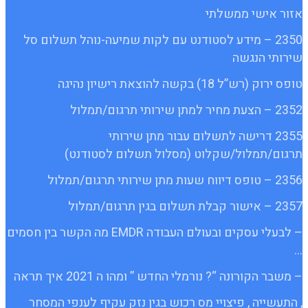
אזור אישי ממשלתי
2350 – מידע לסטודנט עם לקות שמיעה-נוהל תשלום סל
שירותי הנגשה
טופס ירוק (רש”ל 18) בקשה להוצאת רישיון נהיגה
2352 – הצעת מחיר למתן שירותי תרגום/תמלול
2355 דרישה לתשלום עבור מתן שירותי
תרגום/תמלול/שקלוט (מסלול תשלום לסטודנט)
2356 – טופס דיווח שעות מתן שירותי תרגום/תמלול
2357 – אישור קבלת תשלום בגין תרגום/תמלול
– לבעלי עסקים ובעולם העבודה EMDR מה הקשר בין חסמים
…
– משבר הקורונה “? נורמלי החדש ” ומהו ה 2021 איך תראה
, התעשייה , פיצויי מס רכוש בגין נזק עקיף לענפי המסחר