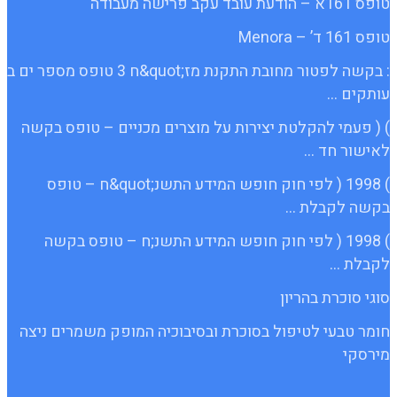
טופס 161א – הודעת עובד עקב פרישה מעבודה
טופס 161 ד’ – Menora
: בקשה לפטור מחובת התקנת מז;quot&ח 3 טופס מספר ים ב
עותקים …
) ( פעמי להקלטת יצירות על מוצרים מכניים – טופס בקשה
לאישור חד …
) 1998 ( לפי חוק חופש המידע התשנ;quot&ח – טופס
בקשה לקבלת …
) 1998 ( לפי חוק חופש המידע התשנ;ח – טופס בקשה
לקבלת …
סוגי סוכרת בהריון
חומר טבעי לטיפול בסוכרת ובסיבוכיה המופק משמרים ניצה
מירסקי