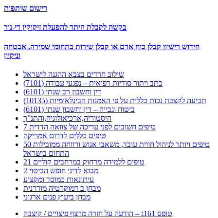
רישום שותפות
בקשה לקבלת היתר להפעלת זיקוקין די-נור
חידוש רישיון קבלן כוח אדם או קבלן שירות בתחומי שמירה, אבטחה
וניקיון
שילוב חרדים בצבא ההגנה לישראל
כתב ויתור סודיות רפואית – נפגעי עבודה (7101)
דין וחשבון רב שנתי (6101)
תביעה לקצבת נכות כללית על פי האמנות הבינלאומיות (10135)
ביטוח וגבייה – דין וחשבון שנתי (6101)
היסטוריה,ארכיאולוגיה,והתנ”ך
7 טיפים חשובים לפני עריכה של צוואה הדדית
טיפים כללים לדרום אמריקה
50 טיפים ויותר לניהול חווית עובד, משאבי אנוש ורווחה ממובילות
התחום בישראל
21 טיפים ללמידה מרחוק במרחבים קוליים
מבוא לדיני חופש הביטוי 2
עיתונאות כמוסד ומקצוע
מבחן ב דמוקרטיה מודרנית
מבחן ביעוץ פנים ארגוני
טופס 161ג – הודעה על חזרה מרצף פיצויים / קיצבה