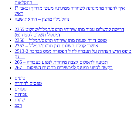
החקלאות …
!? איך להפרד מהמיגרנה לשחרור ממיגרנה מעשי מדריך וכאבי
ראש
נוהל גילוי מרצון – הוראת שעה
2355 דרישה לתשלום עבור מתן שירותי תרגום/תמלול/שקלוט
(מסלול תשלום לסטודנט)
2356 – טופס דיווח שעות מתן שירותי תרגום/תמלול
2357 – אישור קבלת תשלום בגין תרגום/תמלול
2513-2 טופס חדש הצהרה על העברה לחול הפטורה ממס בברכה
גק …
266 – תביעה לתשלום קצבה מיוחדת לנפגע בעבודה
267 – בקשה לסיוע במענק למכשירים בתכנית השיקום
טיפים
טפסים להורדה
ספרים
עבודות
שונות
רכב
Huppert הינו אלגוריתם המחפש עבורכם מסמכים, מצגות, טפסים, ספרים, עבודות, מבחנים
וכל סוג מסמך שיכולילהקל על חיי היום יום. המנוע הוקם בכדי לחסוך לכם את המאמץ
המייגע בחיפוש אינטנסיבי באתרים ואתרי הממשלה באמצעות Huppert, תוכלו למצוא
ספרים להורדה, וכל סוג מסמך בעצם שתחפצו בו בקלות ובמהירות. האתר אינו אחראי לתוכן