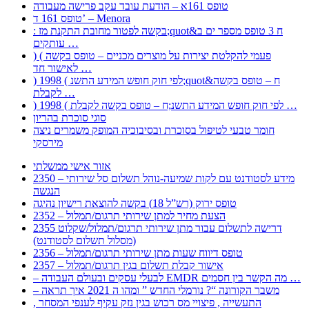
טופס 161א – הודעת עובד עקב פרישה מעבודה
טופס 161 ד’ – Menora
: בקשה לפטור מחובת התקנת מז;quot&ח 3 טופס מספר ים ב
עותקים …
) ( פעמי להקלטת יצירות על מוצרים מכניים – טופס בקשה
לאישור חד …
) 1998 ( לפי חוק חופש המידע התשנ;quot&ח – טופס בקשה
לקבלת …
) 1998 ( לפי חוק חופש המידע התשנ;ח – טופס בקשה לקבלת …
סוגי סוכרת בהריון
חומר טבעי לטיפול בסוכרת ובסיבוכיה המופק משמרים ניצה
מירסקי
אזור אישי ממשלתי
2350 – מידע לסטודנט עם לקות שמיעה-נוהל תשלום סל שירותי
הנגשה
טופס ירוק (רש”ל 18) בקשה להוצאת רישיון נהיגה
2352 – הצעת מחיר למתן שירותי תרגום/תמלול
2355 דרישה לתשלום עבור מתן שירותי תרגום/תמלול/שקלוט
(מסלול תשלום לסטודנט)
2356 – טופס דיווח שעות מתן שירותי תרגום/תמלול
2357 – אישור קבלת תשלום בגין תרגום/תמלול
– לבעלי עסקים ובעולם העבודה EMDR מה הקשר בין חסמים …
– משבר הקורונה “? נורמלי החדש ” ומהו ה 2021 איך תראה
, התעשייה , פיצויי מס רכוש בגין נזק עקיף לענפי המסחר