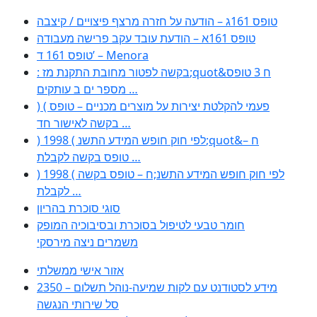
טופס 161ג – הודעה על חזרה מרצף פיצויים / קיצבה
טופס 161א – הודעת עובד עקב פרישה מעבודה
טופס 161 ד’ – Menora
: בקשה לפטור מחובת התקנת מז;quot&ח 3 טופס
מספר ים ב עותקים …
) ( פעמי להקלטת יצירות על מוצרים מכניים – טופס
בקשה לאישור חד …
) 1998 ( לפי חוק חופש המידע התשנ;quot&ח –
טופס בקשה לקבלת …
) 1998 ( לפי חוק חופש המידע התשנ;ח – טופס בקשה
לקבלת …
סוגי סוכרת בהריון
חומר טבעי לטיפול בסוכרת ובסיבוכיה המופק
משמרים ניצה מירסקי
אזור אישי ממשלתי
2350 – מידע לסטודנט עם לקות שמיעה-נוהל תשלום
סל שירותי הנגשה