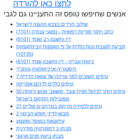
לחצו כאן להורדה
אנשים שחיפשו טופס זה התעניינו גם לגבי
שילוב חרדים בצבא ההגנה לישראל
כתב ויתור סודיות רפואית – נפגעי עבודה (7101)
דין וחשבון רב שנתי (6101)
תביעה לקצבת נכות כללית על פי האמנות הבינלאומיות
(10135)
ביטוח וגבייה – דין וחשבון שנתי (6101)
היסטוריה,ארכיאולוגיה,והתנ”ך
7 טיפים חשובים לפני עריכה של צוואה הדדית
טיפים כללים לדרום אמריקה
50 טיפים ויותר לניהול חווית עובד, משאבי אנוש ורווחה
ממובילות התחום בישראל
21 טיפים ללמידה מרחוק במרחבים קוליים
מבוא לדיני חופש הביטוי 2
עיתונאות כמוסד ומקצוע
מבחן ב דמוקרטיה מודרנית
מבחן ביעוץ פנים ארגוני