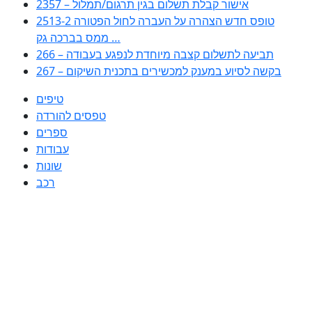
2357 – אישור קבלת תשלום בגין תרגום/תמלול
2513-2 טופס חדש הצהרה על העברה לחול הפטורה
ממס בברכה גק …
266 – תביעה לתשלום קצבה מיוחדת לנפגע בעבודה
267 – בקשה לסיוע במענק למכשירים בתכנית השיקום
טיפים
טפסים להורדה
ספרים
עבודות
שונות
רכב
Huppert הינו אלגוריתם המחפש עבורכם מסמכים, מצגות, טפסים, ספרים,
עבודות, מבחנים וכל סוג מסמך שיכולילהקל על חיי היום יום. המנוע הוקם בכדי
לחסוך לכם את המאמץ המייגע בחיפוש אינטנסיבי באתרים ואתרי הממשלה
באמצעות Huppert, תוכלו למצוא ספרים להורדה, וכל סוג מסמך בעצם שתחפצו
בו בקלות ובמהירות. האתר אינו אחראי לתוכן היות והוא נשאב בצורה אוטמטית, כל
התוכן הנשאב חשוף בצורה ציבורית לכל. במידה וראיתם תוכן שפוגע בכם אנא
שלחו לנו מייל ונדאג להסירו
copyrightⒸ 2023