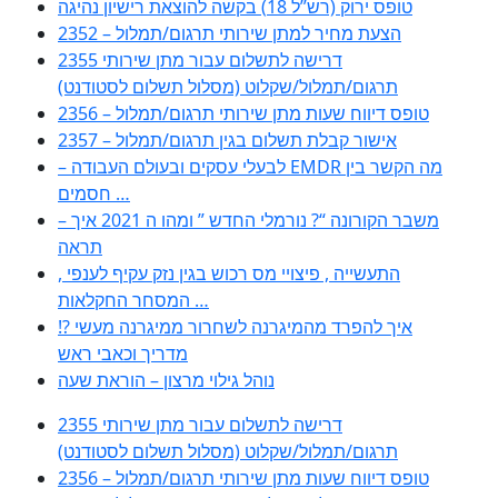
טופס ירוק (רש”ל 18) בקשה להוצאת רישיון נהיגה
2352 – הצעת מחיר למתן שירותי תרגום/תמלול
2355 דרישה לתשלום עבור מתן שירותי
תרגום/תמלול/שקלוט (מסלול תשלום לסטודנט)
2356 – טופס דיווח שעות מתן שירותי תרגום/תמלול
2357 – אישור קבלת תשלום בגין תרגום/תמלול
– לבעלי עסקים ובעולם העבודה EMDR מה הקשר בין
חסמים …
– משבר הקורונה “? נורמלי החדש ” ומהו ה 2021 איך
תראה
, התעשייה , פיצויי מס רכוש בגין נזק עקיף לענפי
המסחר החקלאות …
!? איך להפרד מהמיגרנה לשחרור ממיגרנה מעשי
מדריך וכאבי ראש
נוהל גילוי מרצון – הוראת שעה
2355 דרישה לתשלום עבור מתן שירותי
תרגום/תמלול/שקלוט (מסלול תשלום לסטודנט)
2356 – טופס דיווח שעות מתן שירותי תרגום/תמלול