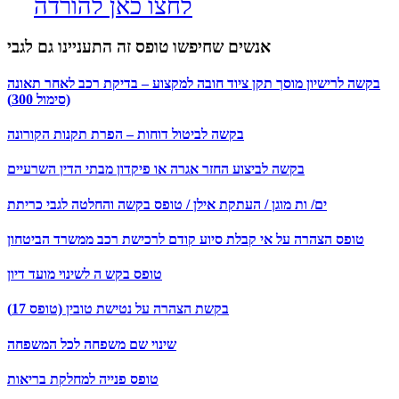
לחצו כאן להורדה
אנשים שחיפשו טופס זה התעניינו גם לגבי
בקשה לרישיון מוסך תקן ציוד חובה למקצוע – בדיקת רכב לאחר תאונה
(סימול 300)
בקשה לביטול דוחות – הפרת תקנות הקורונה
בקשה לביצוע החזר אגרה או פיקדון מבתי הדין השרעיים
ים/ ות מוגן / העתקת אילן / טופס בקשה והחלטה לגבי כריתת
טופס הצהרה על אי קבלת סיוע קודם לרכישת רכב ממשרד הביטחון
טופס בקש ה לשינוי מועד דיון
בקשת הצהרה על נטישת טובין (טופס 17)
שינוי שם משפחה לכל המשפחה
טופס פנייה למחלקת בריאות