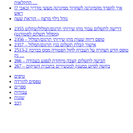
החקלאות …
!? איך להפרד מהמיגרנה לשחרור ממיגרנה מעשי מדריך וכאבי
ראש
נוהל גילוי מרצון – הוראת שעה
2355 דרישה לתשלום עבור מתן שירותי תרגום/תמלול/שקלוט
(מסלול תשלום לסטודנט)
2356 – טופס דיווח שעות מתן שירותי תרגום/תמלול
2357 – אישור קבלת תשלום בגין תרגום/תמלול
2513-2 טופס חדש הצהרה על העברה לחול הפטורה ממס בברכה
גק …
266 – תביעה לתשלום קצבה מיוחדת לנפגע בעבודה
267 – בקשה לסיוע במענק למכשירים בתכנית השיקום
טיפים
טפסים להורדה
ספרים
עבודות
שונות
רכב
Huppert הינו אלגוריתם המחפש עבורכם מסמכים, מצגות, טפסים, ספרים, עבודות, מבחנים
וכל סוג מסמך שיכולילהקל על חיי היום יום. המנוע הוקם בכדי לחסוך לכם את המאמץ
המייגע בחיפוש אינטנסיבי באתרים ואתרי הממשלה באמצעות Huppert, תוכלו למצוא
ספרים להורדה, וכל סוג מסמך בעצם שתחפצו בו בקלות ובמהירות. האתר אינו אחראי לתוכן