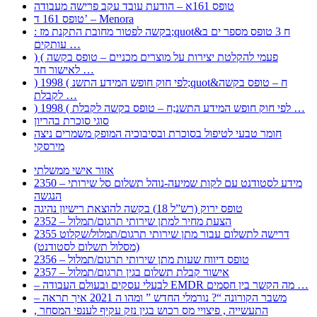
טופס 161א – הודעת עובד עקב פרישה מעבודה
טופס 161 ד’ – Menora
: בקשה לפטור מחובת התקנת מז;quot&ח 3 טופס מספר ים ב
עותקים …
) ( פעמי להקלטת יצירות על מוצרים מכניים – טופס בקשה
לאישור חד …
) 1998 ( לפי חוק חופש המידע התשנ;quot&ח – טופס בקשה
לקבלת …
) 1998 ( לפי חוק חופש המידע התשנ;ח – טופס בקשה לקבלת …
סוגי סוכרת בהריון
חומר טבעי לטיפול בסוכרת ובסיבוכיה המופק משמרים ניצה
מירסקי
אזור אישי ממשלתי
2350 – מידע לסטודנט עם לקות שמיעה-נוהל תשלום סל שירותי
הנגשה
טופס ירוק (רש”ל 18) בקשה להוצאת רישיון נהיגה
2352 – הצעת מחיר למתן שירותי תרגום/תמלול
2355 דרישה לתשלום עבור מתן שירותי תרגום/תמלול/שקלוט
(מסלול תשלום לסטודנט)
2356 – טופס דיווח שעות מתן שירותי תרגום/תמלול
2357 – אישור קבלת תשלום בגין תרגום/תמלול
– לבעלי עסקים ובעולם העבודה EMDR מה הקשר בין חסמים …
– משבר הקורונה “? נורמלי החדש ” ומהו ה 2021 איך תראה
, התעשייה , פיצויי מס רכוש בגין נזק עקיף לענפי המסחר