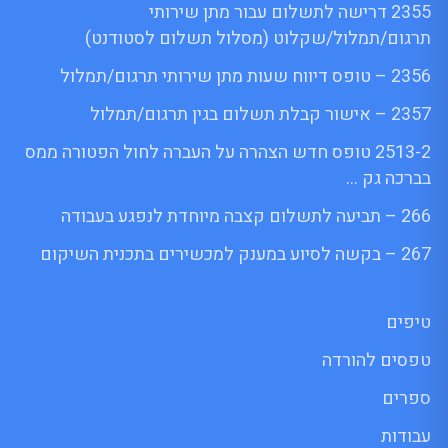
2355 דרישה לתשלום עבור מתן שירותי
תרגום/תמלול/שקלוט (מסלול תשלום לסטודנט)
2356 – טופס דיווח שעות מתן שירותי תרגום/תמלול
2357 – אישור קבלת תשלום בגין תרגום/תמלול
2513-2 טופס חדש הצהרה על העברה לחול הפטורה ממס
בברכה גק …
266 – תביעה לתשלום קצבה מיוחדת לנפגע בעבודה
267 – בקשה לסיוע במענק למכשירים בתכנית השיקום
טיפים
טפסים להורדה
ספרים
עבודות