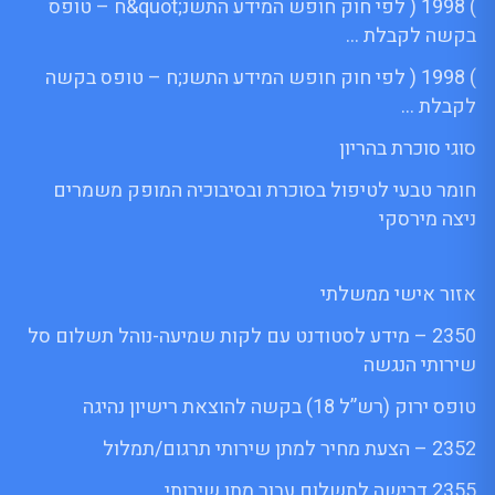
) 1998 ( לפי חוק חופש המידע התשנ;quot&ח – טופס
בקשה לקבלת …
) 1998 ( לפי חוק חופש המידע התשנ;ח – טופס בקשה
לקבלת …
סוגי סוכרת בהריון
חומר טבעי לטיפול בסוכרת ובסיבוכיה המופק משמרים
ניצה מירסקי
אזור אישי ממשלתי
2350 – מידע לסטודנט עם לקות שמיעה-נוהל תשלום סל
שירותי הנגשה
טופס ירוק (רש”ל 18) בקשה להוצאת רישיון נהיגה
2352 – הצעת מחיר למתן שירותי תרגום/תמלול
2355 דרישה לתשלום עבור מתן שירותי