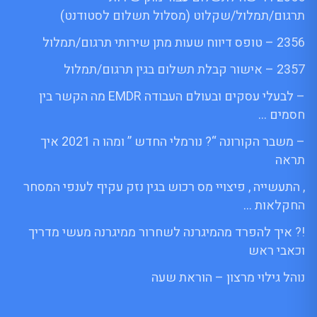
תרגום/תמלול/שקלוט (מסלול תשלום לסטודנט)
2356 – טופס דיווח שעות מתן שירותי תרגום/תמלול
2357 – אישור קבלת תשלום בגין תרגום/תמלול
– לבעלי עסקים ובעולם העבודה EMDR מה הקשר בין
חסמים …
– משבר הקורונה “? נורמלי החדש ” ומהו ה 2021 איך
תראה
, התעשייה , פיצויי מס רכוש בגין נזק עקיף לענפי המסחר
החקלאות …
!? איך להפרד מהמיגרנה לשחרור ממיגרנה מעשי מדריך
וכאבי ראש
נוהל גילוי מרצון – הוראת שעה