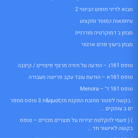
מבוא לדיני חופש הביטוי 2
עיתונאות כמוסד ומקצוע
מבחן ב דמוקרטיה מודרנית
מבחן ביעוץ פנים ארגוני
טופס 161ג – הודעה על חזרה מרצף פיצויים / קיצבה
טופס 161א – הודעת עובד עקב פרישה מעבודה
טופס 161 ד’ – Menora
: בקשה לפטור מחובת התקנת מז;quot&ח 3 טופס מספר
ים ב עותקים …
) ( פעמי להקלטת יצירות על מוצרים מכניים – טופס
בקשה לאישור חד …