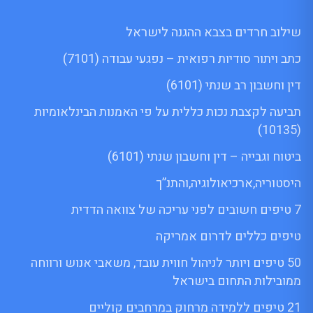
שילוב חרדים בצבא ההגנה לישראל
כתב ויתור סודיות רפואית – נפגעי עבודה (7101)
דין וחשבון רב שנתי (6101)
תביעה לקצבת נכות כללית על פי האמנות הבינלאומיות
(10135)
ביטוח וגבייה – דין וחשבון שנתי (6101)
היסטוריה,ארכיאולוגיה,והתנ”ך
7 טיפים חשובים לפני עריכה של צוואה הדדית
טיפים כללים לדרום אמריקה
50 טיפים ויותר לניהול חווית עובד, משאבי אנוש ורווחה
ממובילות התחום בישראל
21 טיפים ללמידה מרחוק במרחבים קוליים