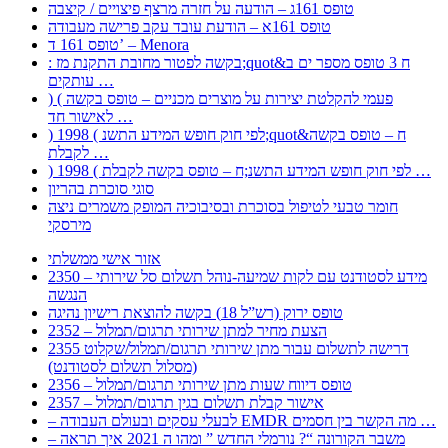
טופס 161ג – הודעה על חזרה מרצף פיצויים / קיצבה
טופס 161א – הודעת עובד עקב פרישה מעבודה
טופס 161 ד’ – Menora
: בקשה לפטור מחובת התקנת מז;quot&ח 3 טופס מספר ים ב
עותקים …
) ( פעמי להקלטת יצירות על מוצרים מכניים – טופס בקשה
לאישור חד …
) 1998 ( לפי חוק חופש המידע התשנ;quot&ח – טופס בקשה
לקבלת …
) 1998 ( לפי חוק חופש המידע התשנ;ח – טופס בקשה לקבלת …
סוגי סוכרת בהריון
חומר טבעי לטיפול בסוכרת ובסיבוכיה המופק משמרים ניצה
מירסקי
אזור אישי ממשלתי
2350 – מידע לסטודנט עם לקות שמיעה-נוהל תשלום סל שירותי
הנגשה
טופס ירוק (רש”ל 18) בקשה להוצאת רישיון נהיגה
2352 – הצעת מחיר למתן שירותי תרגום/תמלול
2355 דרישה לתשלום עבור מתן שירותי תרגום/תמלול/שקלוט
(מסלול תשלום לסטודנט)
2356 – טופס דיווח שעות מתן שירותי תרגום/תמלול
2357 – אישור קבלת תשלום בגין תרגום/תמלול
– לבעלי עסקים ובעולם העבודה EMDR מה הקשר בין חסמים …
– משבר הקורונה “? נורמלי החדש ” ומהו ה 2021 איך תראה