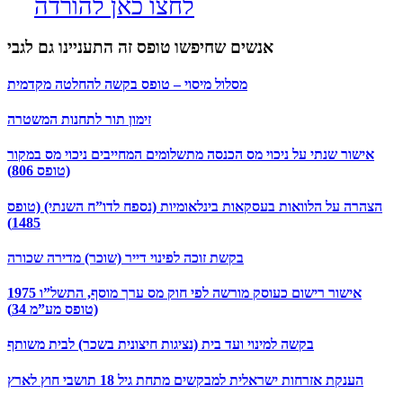
לחצו כאן להורדה
אנשים שחיפשו טופס זה התעניינו גם לגבי
מסלול מיסוי – טופס בקשה להחלטה מקדמית
זימון תור לתחנות המשטרה
אישור שנתי על ניכוי מס הכנסה מתשלומים המחייבים ניכוי מס במקור
(טופס 806)
הצהרה על הלוואות בעסקאות בינלאומיות (נספח לדו”ח השנתי) (טופס
1485)
בקשת זוכה לפינוי דייר (שוכר) מדירה שכורה
אישור רישום כעוסק מורשה לפי חוק מס ערך מוסף, התשל”ו 1975
(טופס מע”מ 34)
בקשה למינוי ועד בית (נציגות חיצונית בשכר) לבית משותף
הענקת אזרחות ישראלית למבקשים מתחת גיל 18 תושבי חוץ לארץ