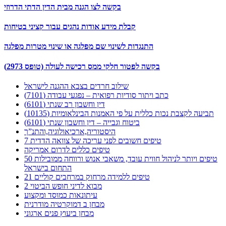
בקשה לצו הגנה מבית הדין הדתי הדרוזי
קבלת מידע אודות נהגים עבור קציני בטיחות
התנגדות לשינוי שם מפלגה או שינוי מטרות מפלגה
בקשה לפטור חלקי ממס רכישה לעולה (טופס 2973)
שילוב חרדים בצבא ההגנה לישראל
כתב ויתור סודיות רפואית – נפגעי עבודה (7101)
דין וחשבון רב שנתי (6101)
תביעה לקצבת נכות כללית על פי האמנות הבינלאומיות (10135)
ביטוח וגבייה – דין וחשבון שנתי (6101)
היסטוריה,ארכיאולוגיה,והתנ”ך
7 טיפים חשובים לפני עריכה של צוואה הדדית
טיפים כללים לדרום אמריקה
50 טיפים ויותר לניהול חווית עובד, משאבי אנוש ורווחה ממובילות
התחום בישראל
21 טיפים ללמידה מרחוק במרחבים קוליים
מבוא לדיני חופש הביטוי 2
עיתונאות כמוסד ומקצוע
מבחן ב דמוקרטיה מודרנית
מבחן ביעוץ פנים ארגוני