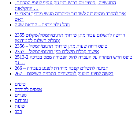
, התעשייה , פיצויי מס רכוש בגין נזק עקיף לענפי המסחר
החקלאות …
!? איך להפרד מהמיגרנה לשחרור ממיגרנה מעשי מדריך וכאבי
ראש
נוהל גילוי מרצון – הוראת שעה
2355 דרישה לתשלום עבור מתן שירותי תרגום/תמלול/שקלוט
(מסלול תשלום לסטודנט)
2356 – טופס דיווח שעות מתן שירותי תרגום/תמלול
2357 – אישור קבלת תשלום בגין תרגום/תמלול
2513-2 טופס חדש הצהרה על העברה לחול הפטורה ממס בברכה
גק …
266 – תביעה לתשלום קצבה מיוחדת לנפגע בעבודה
267 – בקשה לסיוע במענק למכשירים בתכנית השיקום
טיפים
טפסים להורדה
ספרים
עבודות
שונות
רכב
Huppert הינו אלגוריתם המחפש עבורכם מסמכים, מצגות, טפסים, ספרים, עבודות, מבחנים
וכל סוג מסמך שיכולילהקל על חיי היום יום. המנוע הוקם בכדי לחסוך לכם את המאמץ
המייגע בחיפוש אינטנסיבי באתרים ואתרי הממשלה באמצעות Huppert, תוכלו למצוא