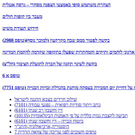
הצהרת משתמש סופי באמצעי הצפנה מסחרי – גרסה אנגלית
מעבר בין קופות חולים
חידוש תעודת משיט
בקשה לפטור ממס שבח מקרקעין (למוכר נוסף)(טופס 2988)
ארגוני לוחמים ותיקים והמחתרות שפעלו בתקופה שקדמה להקמת המדינה
בקשה לשינוי תקנון של חברה לתועלת הציבור (חל”צ)
טופס א 6
 על דחיית יום המכירה בעסקה מותנת בהגדלת זכויות הבנייה (טופס 7751)
שילוב חרדים בצבא ההגנה לישראל
כתב ויתור סודיות רפואית – נפגעי עבודה (7101)
דין וחשבון רב שנתי (6101)
תביעה לקצבת נכות כללית על פי האמנות הבינלאומיות (10135)
ביטוח וגבייה – דין וחשבון שנתי (6101)
היסטוריה,ארכיאולוגיה,והתנ”ך
7 טיפים חשובים לפני עריכה של צוואה הדדית