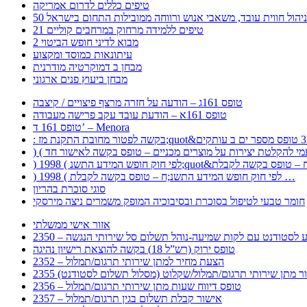
טיפים כללים לדרום אמריקה
ר לניהול חווית עובד, משאבי אנוש ורווחה ממובילות התחום בישראל
21 טיפים ללמידה מרחוק במרחבים קוליים
מבוא לדיני חופש הביטוי 2
עיתונאות כמוסד ומקצוע
מבחן ב דמוקרטיה מודרנית
מבחן ביעוץ פנים ארגוני
טופס 161ג – הודעה על חזרה מרצף פיצויים / קיצבה
טופס 161א – הודעת עובד עקב פרישה מעבודה
טופס 161 ד’ – Menora
) 1998 ( לפי חוק חופש המידע התשנ;ח – טופס בקשה לקבלת …
סוגי סוכרת בהריון
חומר טבעי לטיפול בסוכרת ובסיבוכיה המופק משמרים ניצה מירסקי
אזור אישי ממשלתי
 – מידע לסטודנט עם לקות שמיעה-נוהל תשלום סל שירותי הנגשה
טופס ירוק (רש”ל 18) בקשה להוצאת רישיון נהיגה
2352 – הצעת מחיר למתן שירותי תרגום/תמלול
עבור מתן שירותי תרגום/תמלול/שקלוט (מסלול תשלום לסטודנט)
2356 – טופס דיווח שעות מתן שירותי תרגום/תמלול
2357 – אישור קבלת תשלום בגין תרגום/תמלול