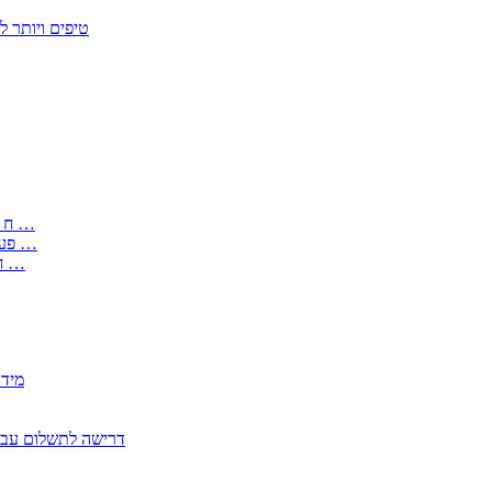
50 טיפים ויות
: בקשה לפטור מחובת התקנת מז;quot&ח 3 טופס מספר ים ב עותקים …
) ( פעמי להקלטת יצירות על מוצרים מכניים – טופס בקשה לאישור חד …
) 1998 ( לפי חוק חופש המידע התשנ;quot&ח – טופס בקשה לקבלת …
2350
2355 דרישה לתשלום 