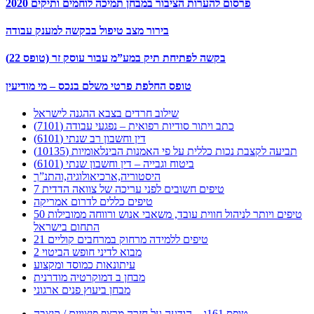
פרסום להערות הציבור במבחן תמיכה לוחמים ותיקים 2020
בירור מצב טיפול בבקשה למענק עבודה
בקשה לפתיחת תיק במע”מ עבור עוסק זר (טופס 22)
טופס החלפת פרטי משלם בנכס – מי מודיעין
שילוב חרדים בצבא ההגנה לישראל
כתב ויתור סודיות רפואית – נפגעי עבודה (7101)
דין וחשבון רב שנתי (6101)
תביעה לקצבת נכות כללית על פי האמנות הבינלאומיות (10135)
ביטוח וגבייה – דין וחשבון שנתי (6101)
היסטוריה,ארכיאולוגיה,והתנ”ך
7 טיפים חשובים לפני עריכה של צוואה הדדית
טיפים כללים לדרום אמריקה
50 טיפים ויותר לניהול חווית עובד, משאבי אנוש ורווחה ממובילות
התחום בישראל
21 טיפים ללמידה מרחוק במרחבים קוליים
מבוא לדיני חופש הביטוי 2
עיתונאות כמוסד ומקצוע
מבחן ב דמוקרטיה מודרנית
מבחן ביעוץ פנים ארגוני
טופס 161ג – הודעה על חזרה מרצף פיצויים / קיצבה