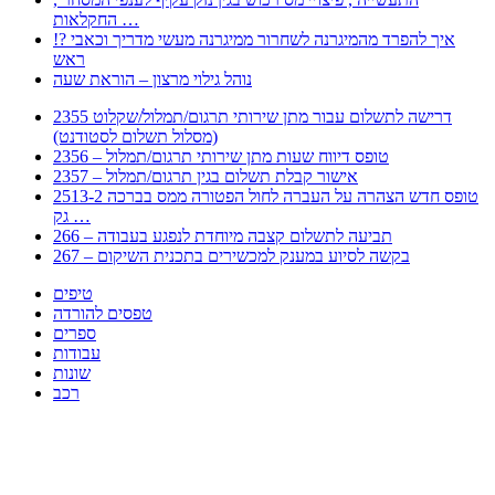
החקלאות …
!? איך להפרד מהמיגרנה לשחרור ממיגרנה מעשי מדריך וכאבי
ראש
נוהל גילוי מרצון – הוראת שעה
2355 דרישה לתשלום עבור מתן שירותי תרגום/תמלול/שקלוט
(מסלול תשלום לסטודנט)
2356 – טופס דיווח שעות מתן שירותי תרגום/תמלול
2357 – אישור קבלת תשלום בגין תרגום/תמלול
2513-2 טופס חדש הצהרה על העברה לחול הפטורה ממס בברכה
גק …
266 – תביעה לתשלום קצבה מיוחדת לנפגע בעבודה
267 – בקשה לסיוע במענק למכשירים בתכנית השיקום
טיפים
טפסים להורדה
ספרים
עבודות
שונות
רכב
Huppert הינו אלגוריתם המחפש עבורכם מסמכים, מצגות, טפסים, ספרים, עבודות, מבחנים
וכל סוג מסמך שיכולילהקל על חיי היום יום. המנוע הוקם בכדי לחסוך לכם את המאמץ
המייגע בחיפוש אינטנסיבי באתרים ואתרי הממשלה באמצעות Huppert, תוכלו למצוא