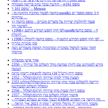
טופס 161א – הודעת עובד עקב פרישה מעבודה
טופס 161 ד’ – Menora
: בקשה לפטור מחובת התקנת מז;quot&ח 3 טופס מספר ים ב
עותקים …
) ( פעמי להקלטת יצירות על מוצרים מכניים – טופס בקשה
לאישור חד …
) 1998 ( לפי חוק חופש המידע התשנ;quot&ח – טופס בקשה
לקבלת …
) 1998 ( לפי חוק חופש המידע התשנ;ח – טופס בקשה לקבלת …
סוגי סוכרת בהריון
חומר טבעי לטיפול בסוכרת ובסיבוכיה המופק משמרים ניצה
מירסקי
אזור אישי ממשלתי
2350 – מידע לסטודנט עם לקות שמיעה-נוהל תשלום סל שירותי
הנגשה
טופס ירוק (רש”ל 18) בקשה להוצאת רישיון נהיגה
2352 – הצעת מחיר למתן שירותי תרגום/תמלול
2355 דרישה לתשלום עבור מתן שירותי תרגום/תמלול/שקלוט
(מסלול תשלום לסטודנט)
2356 – טופס דיווח שעות מתן שירותי תרגום/תמלול
2357 – אישור קבלת תשלום בגין תרגום/תמלול
– לבעלי עסקים ובעולם העבודה EMDR מה הקשר בין חסמים …
– משבר הקורונה “? נורמלי החדש ” ומהו ה 2021 איך תראה
, התעשייה , פיצויי מס רכוש בגין נזק עקיף לענפי המסחר