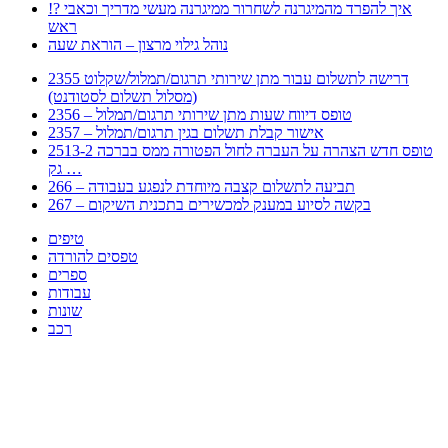
!? איך להפרד מהמיגרנה לשחרור ממיגרנה מעשי מדריך וכאבי
ראש
נוהל גילוי מרצון – הוראת שעה
2355 דרישה לתשלום עבור מתן שירותי תרגום/תמלול/שקלוט
(מסלול תשלום לסטודנט)
2356 – טופס דיווח שעות מתן שירותי תרגום/תמלול
2357 – אישור קבלת תשלום בגין תרגום/תמלול
2513-2 טופס חדש הצהרה על העברה לחול הפטורה ממס בברכה
גק …
266 – תביעה לתשלום קצבה מיוחדת לנפגע בעבודה
267 – בקשה לסיוע במענק למכשירים בתכנית השיקום
טיפים
טפסים להורדה
ספרים
עבודות
שונות
רכב
Huppert הינו אלגוריתם המחפש עבורכם מסמכים, מצגות, טפסים, ספרים, עבודות, מבחנים
וכל סוג מסמך שיכולילהקל על חיי היום יום. המנוע הוקם בכדי לחסוך לכם את המאמץ
המייגע בחיפוש אינטנסיבי באתרים ואתרי הממשלה באמצעות Huppert, תוכלו למצוא
ספרים להורדה, וכל סוג מסמך בעצם שתחפצו בו בקלות ובמהירות. האתר אינו אחראי לתוכן
היות והוא נשאב בצורה אוטמטית, כל התוכן הנשאב חשוף בצורה ציבורית לכל. במידה