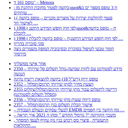
טופס 161 ד’ – Menora
: בקשה לפטור מחובת התקנת מז;quot&ח 3 טופס מספר ים ב
עותקים …
) ( פעמי להקלטת יצירות על מוצרים מכניים – טופס בקשה
לאישור חד …
) 1998 ( לפי חוק חופש המידע התשנ;quot&ח – טופס בקשה
לקבלת …
) 1998 ( לפי חוק חופש המידע התשנ;ח – טופס בקשה לקבלת …
סוגי סוכרת בהריון
חומר טבעי לטיפול בסוכרת ובסיבוכיה המופק משמרים ניצה
מירסקי
אזור אישי ממשלתי
2350 – מידע לסטודנט עם לקות שמיעה-נוהל תשלום סל שירותי
הנגשה
טופס ירוק (רש”ל 18) בקשה להוצאת רישיון נהיגה
2352 – הצעת מחיר למתן שירותי תרגום/תמלול
2355 דרישה לתשלום עבור מתן שירותי תרגום/תמלול/שקלוט
(מסלול תשלום לסטודנט)
2356 – טופס דיווח שעות מתן שירותי תרגום/תמלול
2357 – אישור קבלת תשלום בגין תרגום/תמלול
– לבעלי עסקים ובעולם העבודה EMDR מה הקשר בין חסמים …
– משבר הקורונה “? נורמלי החדש ” ומהו ה 2021 איך תראה
, התעשייה , פיצויי מס רכוש בגין נזק עקיף לענפי המסחר
החקלאות …