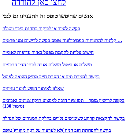
לחצו כאן להורדה
אנשים שחיפשו טופס זה התעניינו גם לגבי
בקשה לסיור או לביקור בתחנת כיבוי והצלה
קלינית להתמחות בפסיכולוגיה טופס בקשה לרישום זמני פרטים …
חישוב עלויות להקמת מפעל באזור עדיפות לאומית
תשלום או ביטול תשלום אגרה לבתי הדין הרבניים
בקשה לסגירת תיק או הסרת חייב מתיק הוצאה לפועל
שאלון לאיתור חשש לניגוד עניינים
בקשה לרישיון מוסך – תקן ציוד חובה למקצוע תיקון צמיגים ואבובים
(סימול 130)
בקשה להקצאת קרקע לשימושים נלווים בחלקת המגורים של הנחלה
בקשה להפחתת חוב חניה )לא לערעור על דו;ח מקורי( טופס