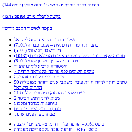
הודעה בדבר בחירת יוצר מייצג / נהנה מייצג (טופס 144)
בקשה לקבלת מידע (טופס 1245)
בקשה לאישור הסכם גירושין
שילוב חרדים בצבא ההגנה לישראל
כתב ויתור סודיות רפואית – נפגעי עבודה (7101)
דין וחשבון רב שנתי (6101)
תביעה לקצבת נכות כללית על פי האמנות הבינלאומיות (10135)
ביטוח וגבייה – דין וחשבון שנתי (6101)
היסטוריה,ארכיאולוגיה,והתנ”ך
7 טיפים חשובים לפני עריכה של צוואה הדדית
טיפים כללים לדרום אמריקה
50 טיפים ויותר לניהול חווית עובד, משאבי אנוש ורווחה ממובילות
התחום בישראל
21 טיפים ללמידה מרחוק במרחבים קוליים
מבוא לדיני חופש הביטוי 2
עיתונאות כמוסד ומקצוע
מבחן ב דמוקרטיה מודרנית
מבחן ביעוץ פנים ארגוני
טופס 161ג – הודעה על חזרה מרצף פיצויים / קיצבה
טופס 161א – הודעת עובד עקב פרישה מעבודה