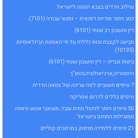
שילוב חרדים בצבא ההגנה לישראל
כתב ויתור סודיות רפואית – נפגעי עבודה (7101)
דין וחשבון רב שנתי (6101)
תביעה לקצבת נכות כללית על פי האמנות הבינלאומיות
(10135)
ביטוח וגבייה – דין וחשבון שנתי (6101)
היסטוריה,ארכיאולוגיה,והתנ”ך
7 טיפים חשובים לפני עריכה של צוואה הדדית
טיפים כללים לדרום אמריקה
50 טיפים ויותר לניהול חווית עובד, משאבי אנוש ורווחה
ממובילות התחום בישראל
21 טיפים ללמידה מרחוק במרחבים קוליים