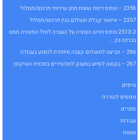
2356 – טופס דיווח שעות מתן שירותי תרגום/תמלול
2357 – אישור קבלת תשלום בגין תרגום/תמלול
2513-2 טופס חדש הצהרה על העברה לחול הפטורה ממס
בברכה גק …
266 – תביעה לתשלום קצבה מיוחדת לנפגע בעבודה
267 – בקשה לסיוע במענק למכשירים בתכנית השיקום
טיפים
טפסים להורדה
ספרים
עבודות
שונות