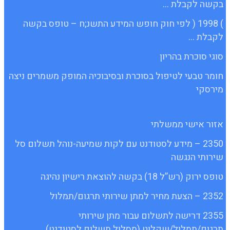
בקשה לקבלת …
) 1998 ( לפי חוק חופש המידע התשנ;ח – טופס בקשה
לקבלת …
סוגי סוכרת בהריון
חומר טבעי לטיפול בסוכרת ובסיבוכיה המופק משמרים ניצה
מירסקי
אזור אישי ממשלתי
2350 – מידע לסטודנט עם לקות שמיעה-נוהל תשלום סל
שירותי הנגשה
טופס ירוק (רש”ל 18) בקשה להוצאת רישיון נהיגה
2352 – הצעת מחיר למתן שירותי תרגום/תמלול
2355 דרישה לתשלום עבור מתן שירותי
תרגום/תמלול/שקלוט (מסלול תשלום לסטודנט)