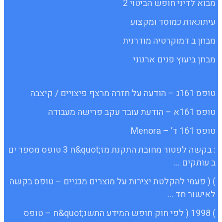
מבוא לדיני חופש הביטוי 2
עיתונאות כמוסד ומקצוע
מבחן ב דמוקרטיה מודרנית
מבחן ביעוץ פנים ארגוני
טופס 161ג – הודעה על חזרה מרצף פיצויים / קיצבה
טופס 161א – הודעת עובד עקב פרישה מעבודה
טופס 161 ד’ – Menora
: בקשה לפטור מחובת התקנת מז;quot&ח 3 טופס מספר ים
ב עותקים …
) ( פעמי להקלטת יצירות על מוצרים מכניים – טופס בקשה
לאישור חד …
) 1998 ( לפי חוק חופש המידע התשנ;quot&ח – טופס