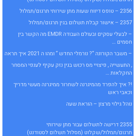
2356 – טופס דיווח שעות מתן שירותי תרגום/תמלול
2357 – אישור קבלת תשלום בגין תרגום/תמלול
– לבעלי עסקים ובעולם העבודה EMDR מה הקשר בין
חסמים …
– משבר הקורונה “? נורמלי החדש ” ומהו ה 2021 איך תראה
, התעשייה , פיצויי מס רכוש בגין נזק עקיף לענפי המסחר
החקלאות …
!? איך להפרד מהמיגרנה לשחרור ממיגרנה מעשי מדריך
וכאבי ראש
נוהל גילוי מרצון – הוראת שעה
2355 דרישה לתשלום עבור מתן שירותי
תרגום/תמלול/שקלוט (מסלול תשלום לסטודנט)