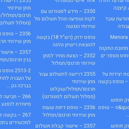
16ג – הודעה על חזרה
אזור אישי ממשלתי
2355 דרישה
 קיצבה
מתן שירותי
2350 – מידע לסטודנט עם
תרגום/תמלול/
1א – הודעת עובד
לקות שמיעה-נוהל תשלום סל
(מסלול תשלום 
בודה
שירותי הנגשה
2356 – טופס
טופס ירוק (רש”ל 18) בקשה
מתן שירותי תר
להוצאת רישיון נהיגה
מחובת התקנת
2357 – איש
quot&ח 3 טופס מספר ים
2352 – הצעת מחיר למתן
בגין תרגום/תמל
שירותי תרגום/תמלול
2513-2 ט
ת יצירות על
2355 דרישה לתשלום עבור
על העברה לחול
 – טופס בקשה
מתן שירותי
בברכה גק …
תרגום/תמלול/שקלוט
(מסלול תשלום לסטודנט)
266 – תביעה
פי חוק חופש
מיוחדת לנפגע 
המידע התשנ;quot&ח – טופס
2356 – טופס דיווח שעות
…
מתן שירותי תרגום/תמלול
267 – בקשה 
למכשירים בתכנ
פי חוק חופש
2357 – אישור קבלת תשלום