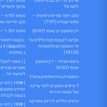
שילוב חרדים בצבא ההגנה
טופס 1
לישראל
מרצף פיצויים /
כתב ויתור סודיות רפואית –
טופס 61
נפגעי עבודה (7101)
עקב פרישה מע
דין וחשבון רב שנתי (6101)
טופס 161 ד’ – Menora
תביעה לקצבת נכות כללית על
: בקשה לפטור 
פי האמנות הבינלאומיות
מז;
(10135)
ב עותקים …
ביטוח וגבייה – דין וחשבון
) ( פעמי להקלט
שנתי (6101)
מוצרים מכניים
לאישור חד …
היסטוריה,ארכיאולוגיה,והתנ”ך
) 1998 ( ל
7 טיפים חשובים לפני עריכה
של צוואה הדדית
בקשה לקבלת 
טיפים כללים לדרום אמריקה
) 1998 ( ל