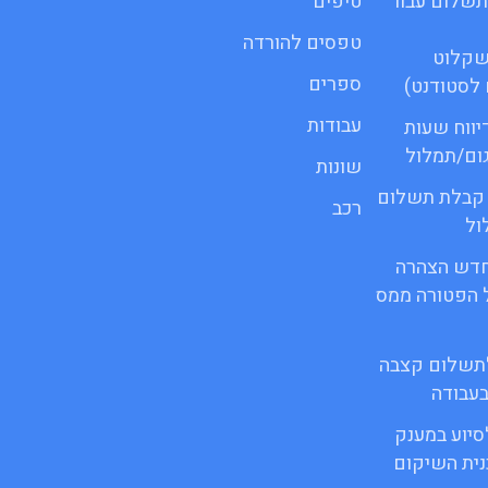
 לתשלום עבור
טיפים
טפסים להורדה
שקלוט
ספרים
לסטודנט)
עבודות
 דיווח שעות
גום/תמלול
שונות
ור קבלת תשלום
רכב
ול
ופס חדש הצהרה
 הפטורה ממס
 לתשלום קצבה
בעבודה
לסיוע במענק
ית השיקום