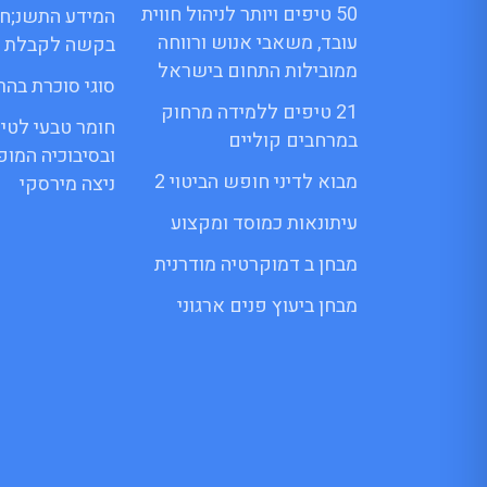
50 טיפים ויותר לניהול חווית
המידע התשנ;ח 
עובד, משאבי אנוש ורווחה
בקשה לקבלת 
ממובילות התחום בישראל
סוגי סוכרת בהרי
21 טיפים ללמידה מרחוק
חומר טבעי לטי
במרחבים קוליים
ובסיבוכיה המו
מבוא לדיני חופש הביטוי 2
ניצה מירסקי
עיתונאות כמוסד ומקצוע
מבחן ב דמוקרטיה מודרנית
מבחן ביעוץ פנים ארגוני