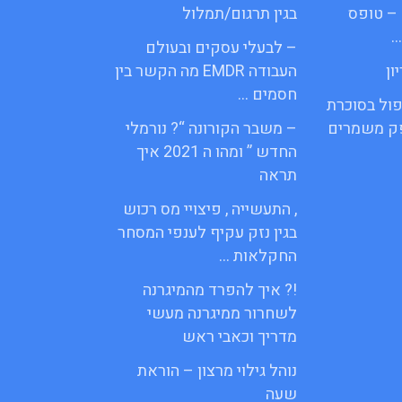
– טופס
בגין תרגום/תמלול
…
– לבעלי עסקים ובעולם
ון
העבודה EMDR מה הקשר בין
חסמים …
פול בסוכרת
פק משמרים
– משבר הקורונה “? נורמלי
החדש ” ומהו ה 2021 איך
תראה
, התעשייה , פיצויי מס רכוש
בגין נזק עקיף לענפי המסחר
החקלאות …
!? איך להפרד מהמיגרנה
לשחרור ממיגרנה מעשי
מדריך וכאבי ראש
נוהל גילוי מרצון – הוראת
שעה