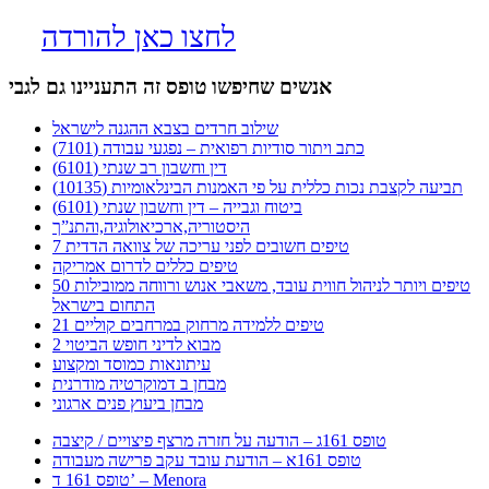
לחצו כאן להורדה
אנשים שחיפשו טופס זה התעניינו גם לגבי
שילוב חרדים בצבא ההגנה לישראל
כתב ויתור סודיות רפואית – נפגעי עבודה (7101)
דין וחשבון רב שנתי (6101)
תביעה לקצבת נכות כללית על פי האמנות הבינלאומיות (10135)
ביטוח וגבייה – דין וחשבון שנתי (6101)
היסטוריה,ארכיאולוגיה,והתנ”ך
7 טיפים חשובים לפני עריכה של צוואה הדדית
טיפים כללים לדרום אמריקה
50 טיפים ויותר לניהול חווית עובד, משאבי אנוש ורווחה ממובילות
התחום בישראל
21 טיפים ללמידה מרחוק במרחבים קוליים
מבוא לדיני חופש הביטוי 2
עיתונאות כמוסד ומקצוע
מבחן ב דמוקרטיה מודרנית
מבחן ביעוץ פנים ארגוני
טופס 161ג – הודעה על חזרה מרצף פיצויים / קיצבה
טופס 161א – הודעת עובד עקב פרישה מעבודה
טופס 161 ד’ – Menora