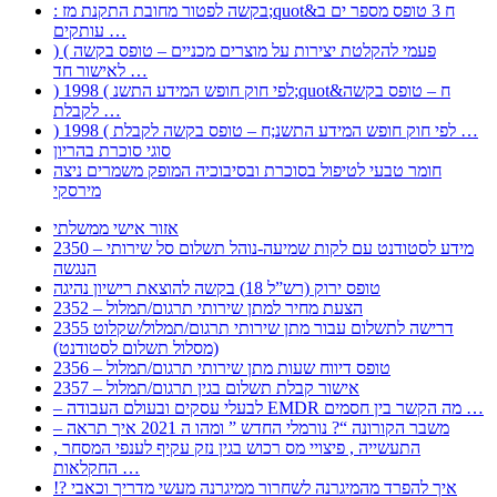
: בקשה לפטור מחובת התקנת מז;quot&ח 3 טופס מספר ים ב
עותקים …
) ( פעמי להקלטת יצירות על מוצרים מכניים – טופס בקשה
לאישור חד …
) 1998 ( לפי חוק חופש המידע התשנ;quot&ח – טופס בקשה
לקבלת …
) 1998 ( לפי חוק חופש המידע התשנ;ח – טופס בקשה לקבלת …
סוגי סוכרת בהריון
חומר טבעי לטיפול בסוכרת ובסיבוכיה המופק משמרים ניצה
מירסקי
אזור אישי ממשלתי
2350 – מידע לסטודנט עם לקות שמיעה-נוהל תשלום סל שירותי
הנגשה
טופס ירוק (רש”ל 18) בקשה להוצאת רישיון נהיגה
2352 – הצעת מחיר למתן שירותי תרגום/תמלול
2355 דרישה לתשלום עבור מתן שירותי תרגום/תמלול/שקלוט
(מסלול תשלום לסטודנט)
2356 – טופס דיווח שעות מתן שירותי תרגום/תמלול
2357 – אישור קבלת תשלום בגין תרגום/תמלול
– לבעלי עסקים ובעולם העבודה EMDR מה הקשר בין חסמים …
– משבר הקורונה “? נורמלי החדש ” ומהו ה 2021 איך תראה
, התעשייה , פיצויי מס רכוש בגין נזק עקיף לענפי המסחר
החקלאות …
!? איך להפרד מהמיגרנה לשחרור ממיגרנה מעשי מדריך וכאבי