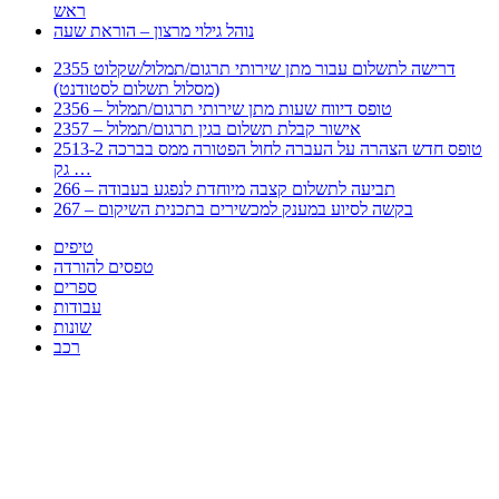
ראש
נוהל גילוי מרצון – הוראת שעה
2355 דרישה לתשלום עבור מתן שירותי תרגום/תמלול/שקלוט
(מסלול תשלום לסטודנט)
2356 – טופס דיווח שעות מתן שירותי תרגום/תמלול
2357 – אישור קבלת תשלום בגין תרגום/תמלול
2513-2 טופס חדש הצהרה על העברה לחול הפטורה ממס בברכה
גק …
266 – תביעה לתשלום קצבה מיוחדת לנפגע בעבודה
267 – בקשה לסיוע במענק למכשירים בתכנית השיקום
טיפים
טפסים להורדה
ספרים
עבודות
שונות
רכב
Huppert הינו אלגוריתם המחפש עבורכם מסמכים, מצגות, טפסים, ספרים, עבודות, מבחנים
וכל סוג מסמך שיכולילהקל על חיי היום יום. המנוע הוקם בכדי לחסוך לכם את המאמץ
המייגע בחיפוש אינטנסיבי באתרים ואתרי הממשלה באמצעות Huppert, תוכלו למצוא
ספרים להורדה, וכל סוג מסמך בעצם שתחפצו בו בקלות ובמהירות. האתר אינו אחראי לתוכן
היות והוא נשאב בצורה אוטמטית, כל התוכן הנשאב חשוף בצורה ציבורית לכל. במידה
וראיתם תוכן שפוגע בכם אנא שלחו לנו מייל ונדאג להסירו