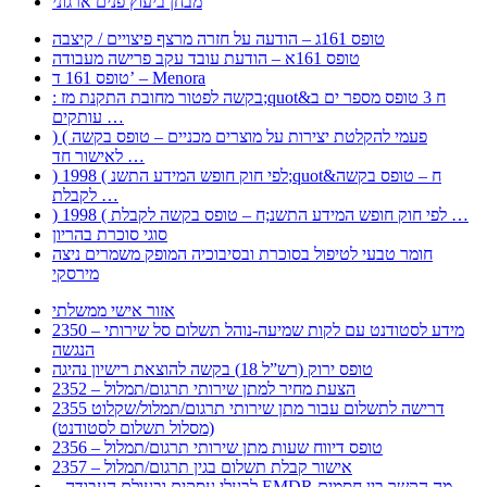
מבחן ביעוץ פנים ארגוני
טופס 161ג – הודעה על חזרה מרצף פיצויים / קיצבה
טופס 161א – הודעת עובד עקב פרישה מעבודה
טופס 161 ד’ – Menora
: בקשה לפטור מחובת התקנת מז;quot&ח 3 טופס מספר ים ב
עותקים …
) ( פעמי להקלטת יצירות על מוצרים מכניים – טופס בקשה
לאישור חד …
) 1998 ( לפי חוק חופש המידע התשנ;quot&ח – טופס בקשה
לקבלת …
) 1998 ( לפי חוק חופש המידע התשנ;ח – טופס בקשה לקבלת …
סוגי סוכרת בהריון
חומר טבעי לטיפול בסוכרת ובסיבוכיה המופק משמרים ניצה
מירסקי
אזור אישי ממשלתי
2350 – מידע לסטודנט עם לקות שמיעה-נוהל תשלום סל שירותי
הנגשה
טופס ירוק (רש”ל 18) בקשה להוצאת רישיון נהיגה
2352 – הצעת מחיר למתן שירותי תרגום/תמלול
2355 דרישה לתשלום עבור מתן שירותי תרגום/תמלול/שקלוט
(מסלול תשלום לסטודנט)
2356 – טופס דיווח שעות מתן שירותי תרגום/תמלול
2357 – אישור קבלת תשלום בגין תרגום/תמלול
– לבעלי עסקים ובעולם העבודה EMDR מה הקשר בין חסמים …