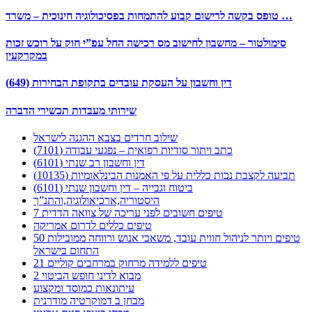
טופס בקשה לרישום קבוע להתמחות בפסיכולוגיה חינוכית – משרד …
סימולטור – מחשבון לחישוב מס רכישה החל עפ”י חוק על רוכש זכות
במקרקעין
דין וחשבון על העסקת עובדים בתקופת הבחירות (649)
שירותי מעבדות תכשירי הדברה
שילוב חרדים בצבא ההגנה לישראל
כתב ויתור סודיות רפואית – נפגעי עבודה (7101)
דין וחשבון רב שנתי (6101)
תביעה לקצבת נכות כללית על פי האמנות הבינלאומיות (10135)
ביטוח וגבייה – דין וחשבון שנתי (6101)
היסטוריה,ארכיאולוגיה,והתנ”ך
7 טיפים חשובים לפני עריכה של צוואה הדדית
טיפים כללים לדרום אמריקה
50 טיפים ויותר לניהול חווית עובד, משאבי אנוש ורווחה ממובילות
התחום בישראל
21 טיפים ללמידה מרחוק במרחבים קוליים
מבוא לדיני חופש הביטוי 2
עיתונאות כמוסד ומקצוע
מבחן ב דמוקרטיה מודרנית