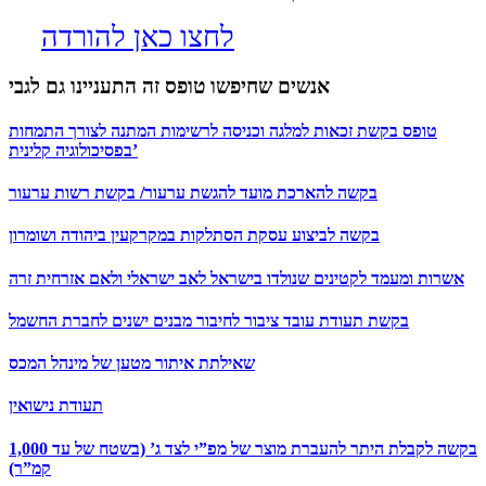
לחצו כאן להורדה
אנשים שחיפשו טופס זה התעניינו גם לגבי
טופס בקשת זכאות למלגה וכניסה לרשימות המתנה לצורך התמחות
בפסיכולוגיה קלינית’
בקשה להארכת מועד להגשת ערעור/ בקשת רשות ערעור
בקשה לביצוע עסקת הסתלקות במקרקעין ביהודה ושומרון
אשרות ומעמד לקטינים שנולדו בישראל לאב ישראלי ולאם אזרחית זרה
בקשת תעודת עובד ציבור לחיבור מבנים ישנים לחברת החשמל
שאילתת איתור מטען של מינהל המכס
תעודת נישואין
בקשה לקבלת היתר להעברת מוצר של מפ”י לצד ג’ (בשטח של עד 1,000
קמ”ר)