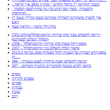
– משבר הקורונה “? נורמלי החדש ” ומהו ה 2021 איך תראה
, התעשייה , פיצויי מס רכוש בגין נזק עקיף לענפי המסחר
החקלאות …
!? איך להפרד מהמיגרנה לשחרור ממיגרנה מעשי מדריך וכאבי
ראש
נוהל גילוי מרצון – הוראת שעה
2355 דרישה לתשלום עבור מתן שירותי תרגום/תמלול/שקלוט
(מסלול תשלום לסטודנט)
2356 – טופס דיווח שעות מתן שירותי תרגום/תמלול
2357 – אישור קבלת תשלום בגין תרגום/תמלול
2513-2 טופס חדש הצהרה על העברה לחול הפטורה ממס בברכה
גק …
266 – תביעה לתשלום קצבה מיוחדת לנפגע בעבודה
267 – בקשה לסיוע במענק למכשירים בתכנית השיקום
טיפים
טפסים להורדה
ספרים
עבודות
שונות
רכב
Huppert הינו אלגוריתם המחפש עבורכם מסמכים, מצגות, טפסים, ספרים, עבודות, מבחנים
וכל סוג מסמך שיכולילהקל על חיי היום יום. המנוע הוקם בכדי לחסוך לכם את המאמץ