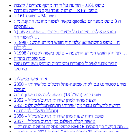
טופס 161ג – הודעה על חזרה מרצף פיצויים / קיצבה
טופס 161א – הודעת עובד עקב פרישה מעבודה
טופס 161 ד’ – Menora
: בקשה לפטור מחובת התקנת מז;quot&ח 3 טופס מספר ים ב
עותקים …
) ( פעמי להקלטת יצירות על מוצרים מכניים – טופס בקשה
לאישור חד …
) 1998 ( לפי חוק חופש המידע התשנ;quot&ח – טופס בקשה
לקבלת …
) 1998 ( לפי חוק חופש המידע התשנ;ח – טופס בקשה לקבלת …
סוגי סוכרת בהריון
חומר טבעי לטיפול בסוכרת ובסיבוכיה המופק משמרים ניצה
מירסקי
אזור אישי ממשלתי
2350 – מידע לסטודנט עם לקות שמיעה-נוהל תשלום סל שירותי
הנגשה
טופס ירוק (רש”ל 18) בקשה להוצאת רישיון נהיגה
2352 – הצעת מחיר למתן שירותי תרגום/תמלול
2355 דרישה לתשלום עבור מתן שירותי תרגום/תמלול/שקלוט
(מסלול תשלום לסטודנט)
2356 – טופס דיווח שעות מתן שירותי תרגום/תמלול
2357 – אישור קבלת תשלום בגין תרגום/תמלול
– לבעלי עסקים ובעולם העבודה EMDR מה הקשר בין חסמים …
– משבר הקורונה “? נורמלי החדש ” ומהו ה 2021 איך תראה