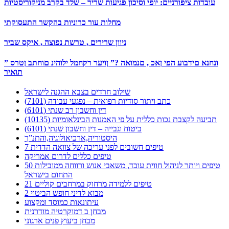
עובדות ציפורניים: יופי וסיכון פגיעות שריר – שלד בקרב מניקוריסטיות
מחלות עור כרוניות בהקשר התעסוקתי
ניוון שרירים , טרשת נפוצה , איקס שביר
” ונחנא םידבוע הפי ןאכ , םנמואה ?” ןויער רקחמל ילוהינ םוחתב ןטרס
תואיר
שילוב חרדים בצבא ההגנה לישראל
כתב ויתור סודיות רפואית – נפגעי עבודה (7101)
דין וחשבון רב שנתי (6101)
תביעה לקצבת נכות כללית על פי האמנות הבינלאומיות (10135)
ביטוח וגבייה – דין וחשבון שנתי (6101)
היסטוריה,ארכיאולוגיה,והתנ”ך
7 טיפים חשובים לפני עריכה של צוואה הדדית
טיפים כללים לדרום אמריקה
50 טיפים ויותר לניהול חווית עובד, משאבי אנוש ורווחה ממובילות
התחום בישראל
21 טיפים ללמידה מרחוק במרחבים קוליים
מבוא לדיני חופש הביטוי 2
עיתונאות כמוסד ומקצוע
מבחן ב דמוקרטיה מודרנית
מבחן ביעוץ פנים ארגוני