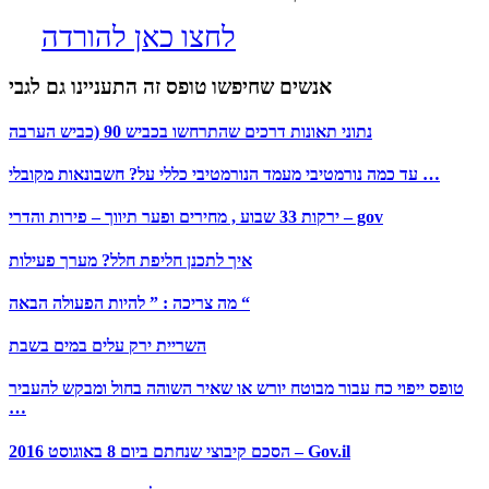
לחצו כאן להורדה
אנשים שחיפשו טופס זה התעניינו גם לגבי
נתוני תאונות דרכים שהתרחשו בכביש 90 (כביש הערבה
עד כמה נורמטיבי מעמד הנורמטיבי כללי על? חשבונאות מקובלי …
ירקות 33 שבוע , מחירים ופער תיווך – פירות והדרי – gov
איך לתכנן חליפת חלל? מערך פעילות
מה צריכה : ” להיות הפעולה הבאה “
השריית ירק עלים במים בשבת
טופס ייפוי כח עבור מבוטח יורש או שאיר השוהה בחול ומבקש להעביר
…
הסכם קיבוצי שנחתם ביום 8 באוגוסט 2016 – Gov.il