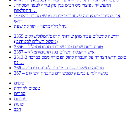
, התעשייה , פיצויי מס רכוש בגין נזק עקיף לענפי המסחר
החקלאות …
!? איך להפרד מהמיגרנה לשחרור ממיגרנה מעשי מדריך וכאבי
ראש
נוהל גילוי מרצון – הוראת שעה
2355 דרישה לתשלום עבור מתן שירותי תרגום/תמלול/שקלוט
(מסלול תשלום לסטודנט)
2356 – טופס דיווח שעות מתן שירותי תרגום/תמלול
2357 – אישור קבלת תשלום בגין תרגום/תמלול
2513-2 טופס חדש הצהרה על העברה לחול הפטורה ממס בברכה
גק …
266 – תביעה לתשלום קצבה מיוחדת לנפגע בעבודה
267 – בקשה לסיוע במענק למכשירים בתכנית השיקום
טיפים
טפסים להורדה
ספרים
עבודות
שונות
רכב
Huppert הינו אלגוריתם המחפש עבורכם מסמכים, מצגות, טפסים, ספרים, עבודות, מבחנים
וכל סוג מסמך שיכולילהקל על חיי היום יום. המנוע הוקם בכדי לחסוך לכם את המאמץ