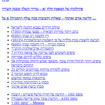
פיזיולוגיה של המאמץ חלק ‘א – שרירי השלד ומבנה השריר
קליטה אדם ואדמה – שאלות ותשובות כמה עולה התכנית? ₪ על …
שילוב חרדים בצבא ההגנה לישראל
כתב ויתור סודיות רפואית – נפגעי עבודה (7101)
דין וחשבון רב שנתי (6101)
תביעה לקצבת נכות כללית על פי האמנות הבינלאומיות (10135)
ביטוח וגבייה – דין וחשבון שנתי (6101)
היסטוריה,ארכיאולוגיה,והתנ”ך
7 טיפים חשובים לפני עריכה של צוואה הדדית
טיפים כללים לדרום אמריקה
50 טיפים ויותר לניהול חווית עובד, משאבי אנוש ורווחה ממובילות
התחום בישראל
21 טיפים ללמידה מרחוק במרחבים קוליים
מבוא לדיני חופש הביטוי 2
עיתונאות כמוסד ומקצוע
מבחן ב דמוקרטיה מודרנית
מבחן ביעוץ פנים ארגוני
טופס 161ג – הודעה על חזרה מרצף פיצויים / קיצבה
טופס 161א – הודעת עובד עקב פרישה מעבודה
טופס 161 ד’ – Menora