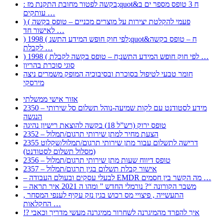
: בקשה לפטור מחובת התקנת מז;quot&ח 3 טופס מספר ים ב
עותקים …
) ( פעמי להקלטת יצירות על מוצרים מכניים – טופס בקשה
לאישור חד …
) 1998 ( לפי חוק חופש המידע התשנ;quot&ח – טופס בקשה
לקבלת …
) 1998 ( לפי חוק חופש המידע התשנ;ח – טופס בקשה לקבלת …
סוגי סוכרת בהריון
חומר טבעי לטיפול בסוכרת ובסיבוכיה המופק משמרים ניצה
מירסקי
אזור אישי ממשלתי
2350 – מידע לסטודנט עם לקות שמיעה-נוהל תשלום סל שירותי
הנגשה
טופס ירוק (רש”ל 18) בקשה להוצאת רישיון נהיגה
2352 – הצעת מחיר למתן שירותי תרגום/תמלול
2355 דרישה לתשלום עבור מתן שירותי תרגום/תמלול/שקלוט
(מסלול תשלום לסטודנט)
2356 – טופס דיווח שעות מתן שירותי תרגום/תמלול
2357 – אישור קבלת תשלום בגין תרגום/תמלול
– לבעלי עסקים ובעולם העבודה EMDR מה הקשר בין חסמים …
– משבר הקורונה “? נורמלי החדש ” ומהו ה 2021 איך תראה
, התעשייה , פיצויי מס רכוש בגין נזק עקיף לענפי המסחר
החקלאות …
!? איך להפרד מהמיגרנה לשחרור ממיגרנה מעשי מדריך וכאבי