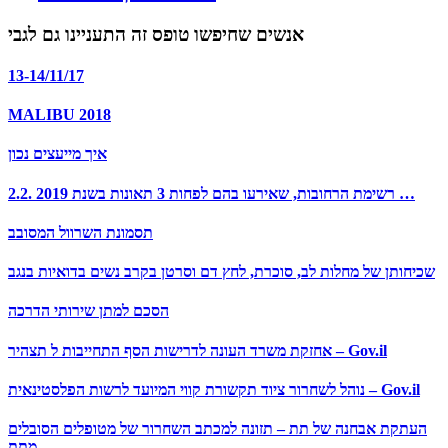
אנשים שחיפשו טופס זה התעניינו גם לגבי
13-14/11/17
MALIBU 2018
איך מייעצים נכון
2.2. רשימת הרחובות, שאירעו בהם לפחות 3 תאונות בשנת 2019 …
תסמונת השרוול המסובב
שכיחותן של מחלות לב, סוכרת, לחץ דם וסרטן בקרב נשים בדואיות בנגב
הסכם למתן שירותי הדרכה
אחזקת משרד העונה לדרישות הסף התחייבות ל תצהיר – Gov.il
נוהל לשחרור ציוד תקשורת קווי המיועד לרשות הפלסטינאית – Gov.il
העתקת אבחנה של תת – תזונה למכתב השחרור של מטופלים הסובלים
מתת