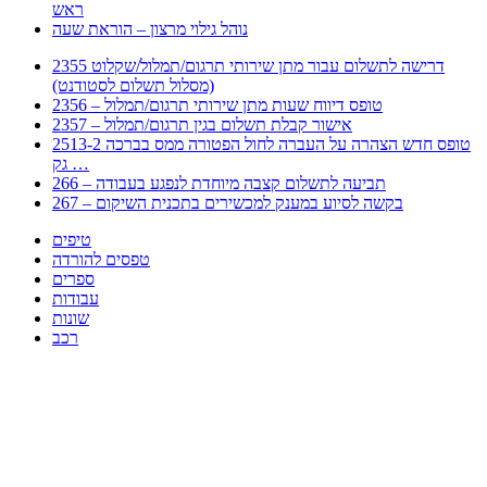
ראש
נוהל גילוי מרצון – הוראת שעה
2355 דרישה לתשלום עבור מתן שירותי תרגום/תמלול/שקלוט
(מסלול תשלום לסטודנט)
2356 – טופס דיווח שעות מתן שירותי תרגום/תמלול
2357 – אישור קבלת תשלום בגין תרגום/תמלול
2513-2 טופס חדש הצהרה על העברה לחול הפטורה ממס בברכה
גק …
266 – תביעה לתשלום קצבה מיוחדת לנפגע בעבודה
267 – בקשה לסיוע במענק למכשירים בתכנית השיקום
טיפים
טפסים להורדה
ספרים
עבודות
שונות
רכב
Huppert הינו אלגוריתם המחפש עבורכם מסמכים, מצגות, טפסים, ספרים, עבודות, מבחנים
וכל סוג מסמך שיכולילהקל על חיי היום יום. המנוע הוקם בכדי לחסוך לכם את המאמץ
המייגע בחיפוש אינטנסיבי באתרים ואתרי הממשלה באמצעות Huppert, תוכלו למצוא
ספרים להורדה, וכל סוג מסמך בעצם שתחפצו בו בקלות ובמהירות. האתר אינו אחראי לתוכן
היות והוא נשאב בצורה אוטמטית, כל התוכן הנשאב חשוף בצורה ציבורית לכל. במידה
וראיתם תוכן שפוגע בכם אנא שלחו לנו מייל ונדאג להסירו