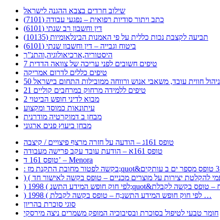
שילוב חרדים בצבא ההגנה לישראל
כתב ויתור סודיות רפואית – נפגעי עבודה (7101)
דין וחשבון רב שנתי (6101)
תביעה לקצבת נכות כללית על פי האמנות הבינלאומיות (10135)
ביטוח וגבייה – דין וחשבון שנתי (6101)
היסטוריה,ארכיאולוגיה,והתנ”ך
7 טיפים חשובים לפני עריכה של צוואה הדדית
טיפים כללים לדרום אמריקה
ר לניהול חווית עובד, משאבי אנוש ורווחה ממובילות התחום בישראל
21 טיפים ללמידה מרחוק במרחבים קוליים
מבוא לדיני חופש הביטוי 2
עיתונאות כמוסד ומקצוע
מבחן ב דמוקרטיה מודרנית
מבחן ביעוץ פנים ארגוני
טופס 161ג – הודעה על חזרה מרצף פיצויים / קיצבה
טופס 161א – הודעת עובד עקב פרישה מעבודה
טופס 161 ד’ – Menora
) 1998 ( לפי חוק חופש המידע התשנ;ח – טופס בקשה לקבלת …
סוגי סוכרת בהריון
חומר טבעי לטיפול בסוכרת ובסיבוכיה המופק משמרים ניצה מירסקי