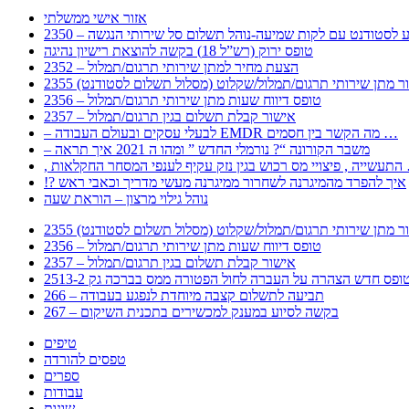
אזור אישי ממשלתי
 – מידע לסטודנט עם לקות שמיעה-נוהל תשלום סל שירותי הנגשה
טופס ירוק (רש”ל 18) בקשה להוצאת רישיון נהיגה
2352 – הצעת מחיר למתן שירותי תרגום/תמלול
עבור מתן שירותי תרגום/תמלול/שקלוט (מסלול תשלום לסטודנט)
2356 – טופס דיווח שעות מתן שירותי תרגום/תמלול
2357 – אישור קבלת תשלום בגין תרגום/תמלול
– לבעלי עסקים ובעולם העבודה EMDR מה הקשר בין חסמים …
– משבר הקורונה “? נורמלי החדש ” ומהו ה 2021 איך תראה
לענפי המסחר החקלאות …
!? איך להפרד מהמיגרנה לשחרור ממיגרנה מעשי מדריך וכאבי ראש
נוהל גילוי מרצון – הוראת שעה
עבור מתן שירותי תרגום/תמלול/שקלוט (מסלול תשלום לסטודנט)
2356 – טופס דיווח שעות מתן שירותי תרגום/תמלול
2357 – אישור קבלת תשלום בגין תרגום/תמלול
266 – תביעה לתשלום קצבה מיוחדת לנפגע בעבודה
267 – בקשה לסיוע במענק למכשירים בתכנית השיקום
טיפים
טפסים להורדה
ספרים
עבודות
שונות