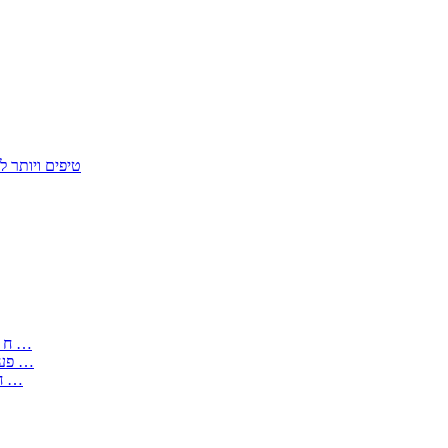
50 טיפים ויות
: בקשה לפטור מחובת התקנת מז;quot&ח 3 טופס מספר ים ב עותקים …
) ( פעמי להקלטת יצירות על מוצרים מכניים – טופס בקשה לאישור חד …
) 1998 ( לפי חוק חופש המידע התשנ;quot&ח – טופס בקשה לקבלת …