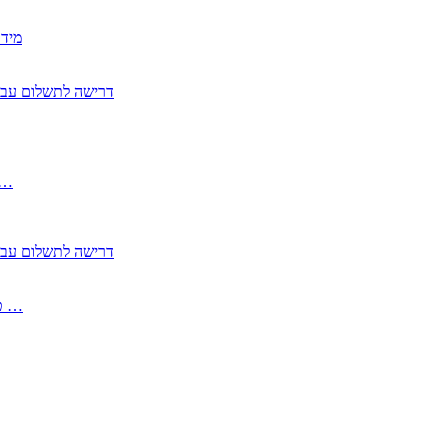
2350
2355 דרישה לתשלום 
, התעשייה , פיצויי מס רכוש בגין נזק עקיף 
2355 דרישה לתשלום 
2513-2 טופס חדש הצהרה על העברה לחול הפטורה ממס בברכה גק …