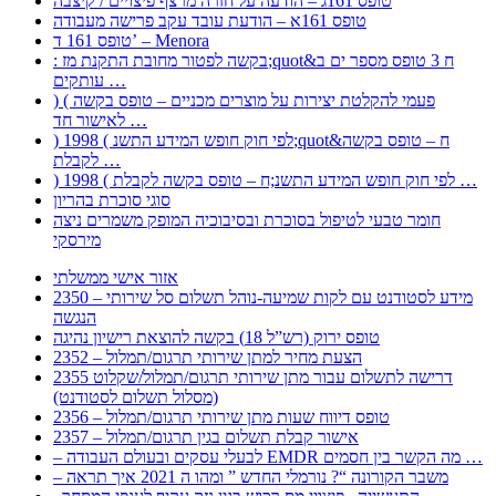
טופס 161ג – הודעה על חזרה מרצף פיצויים / קיצבה
טופס 161א – הודעת עובד עקב פרישה מעבודה
טופס 161 ד’ – Menora
: בקשה לפטור מחובת התקנת מז;quot&ח 3 טופס מספר ים ב
עותקים …
) ( פעמי להקלטת יצירות על מוצרים מכניים – טופס בקשה
לאישור חד …
) 1998 ( לפי חוק חופש המידע התשנ;quot&ח – טופס בקשה
לקבלת …
) 1998 ( לפי חוק חופש המידע התשנ;ח – טופס בקשה לקבלת …
סוגי סוכרת בהריון
חומר טבעי לטיפול בסוכרת ובסיבוכיה המופק משמרים ניצה
מירסקי
אזור אישי ממשלתי
2350 – מידע לסטודנט עם לקות שמיעה-נוהל תשלום סל שירותי
הנגשה
טופס ירוק (רש”ל 18) בקשה להוצאת רישיון נהיגה
2352 – הצעת מחיר למתן שירותי תרגום/תמלול
2355 דרישה לתשלום עבור מתן שירותי תרגום/תמלול/שקלוט
(מסלול תשלום לסטודנט)
2356 – טופס דיווח שעות מתן שירותי תרגום/תמלול
2357 – אישור קבלת תשלום בגין תרגום/תמלול
– לבעלי עסקים ובעולם העבודה EMDR מה הקשר בין חסמים …
– משבר הקורונה “? נורמלי החדש ” ומהו ה 2021 איך תראה