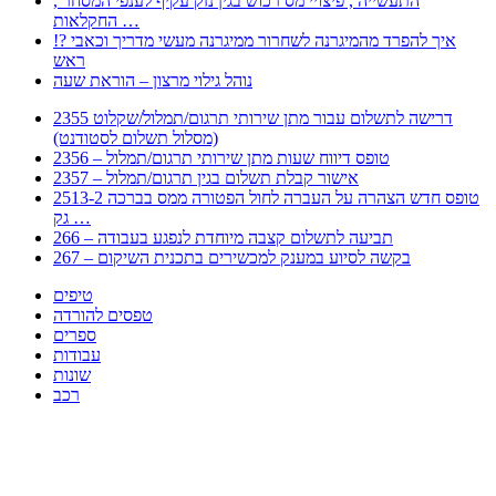
, התעשייה , פיצויי מס רכוש בגין נזק עקיף לענפי המסחר
החקלאות …
!? איך להפרד מהמיגרנה לשחרור ממיגרנה מעשי מדריך וכאבי
ראש
נוהל גילוי מרצון – הוראת שעה
2355 דרישה לתשלום עבור מתן שירותי תרגום/תמלול/שקלוט
(מסלול תשלום לסטודנט)
2356 – טופס דיווח שעות מתן שירותי תרגום/תמלול
2357 – אישור קבלת תשלום בגין תרגום/תמלול
2513-2 טופס חדש הצהרה על העברה לחול הפטורה ממס בברכה
גק …
266 – תביעה לתשלום קצבה מיוחדת לנפגע בעבודה
267 – בקשה לסיוע במענק למכשירים בתכנית השיקום
טיפים
טפסים להורדה
ספרים
עבודות
שונות
רכב
Huppert הינו אלגוריתם המחפש עבורכם מסמכים, מצגות, טפסים, ספרים, עבודות, מבחנים
וכל סוג מסמך שיכולילהקל על חיי היום יום. המנוע הוקם בכדי לחסוך לכם את המאמץ
המייגע בחיפוש אינטנסיבי באתרים ואתרי הממשלה באמצעות Huppert, תוכלו למצוא