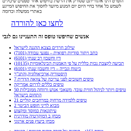
הופרט הינו אלגוריתם שסורק את הרשת בחיפוש אחר טפסים שיכולים
לשמש כל אחד בחיי היום יום המנוע מיועד לחסוך את החיפוש המייגע
באתרי ממשלה וכדומה
לחצו כאן להורדה
אנשים שחיפשו טופס זה התעניינו גם לגבי
שילוב חרדים בצבא ההגנה לישראל
כתב ויתור סודיות רפואית – נפגעי עבודה (7101)
דין וחשבון רב שנתי (6101)
תביעה לקצבת נכות כללית על פי האמנות הבינלאומיות (10135)
ביטוח וגבייה – דין וחשבון שנתי (6101)
היסטוריה,ארכיאולוגיה,והתנ”ך
7 טיפים חשובים לפני עריכה של צוואה הדדית
טיפים כללים לדרום אמריקה
50 טיפים ויותר לניהול חווית עובד, משאבי אנוש ורווחה ממובילות
התחום בישראל
21 טיפים ללמידה מרחוק במרחבים קוליים
מבוא לדיני חופש הביטוי 2
עיתונאות כמוסד ומקצוע
מבחן ב דמוקרטיה מודרנית
מבחן ביעוץ פנים ארגוני