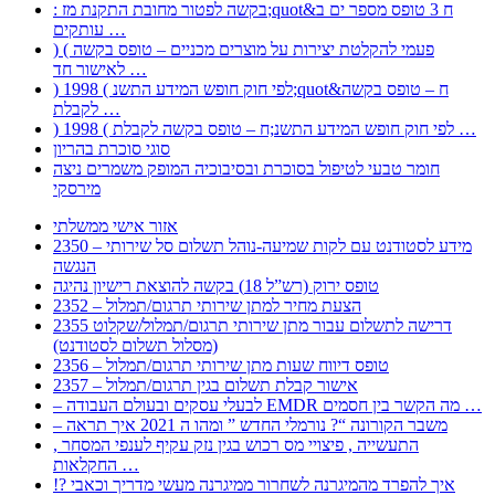
: בקשה לפטור מחובת התקנת מז;quot&ח 3 טופס מספר ים ב
עותקים …
) ( פעמי להקלטת יצירות על מוצרים מכניים – טופס בקשה
לאישור חד …
) 1998 ( לפי חוק חופש המידע התשנ;quot&ח – טופס בקשה
לקבלת …
) 1998 ( לפי חוק חופש המידע התשנ;ח – טופס בקשה לקבלת …
סוגי סוכרת בהריון
חומר טבעי לטיפול בסוכרת ובסיבוכיה המופק משמרים ניצה
מירסקי
אזור אישי ממשלתי
2350 – מידע לסטודנט עם לקות שמיעה-נוהל תשלום סל שירותי
הנגשה
טופס ירוק (רש”ל 18) בקשה להוצאת רישיון נהיגה
2352 – הצעת מחיר למתן שירותי תרגום/תמלול
2355 דרישה לתשלום עבור מתן שירותי תרגום/תמלול/שקלוט
(מסלול תשלום לסטודנט)
2356 – טופס דיווח שעות מתן שירותי תרגום/תמלול
2357 – אישור קבלת תשלום בגין תרגום/תמלול
– לבעלי עסקים ובעולם העבודה EMDR מה הקשר בין חסמים …
– משבר הקורונה “? נורמלי החדש ” ומהו ה 2021 איך תראה
, התעשייה , פיצויי מס רכוש בגין נזק עקיף לענפי המסחר
החקלאות …
!? איך להפרד מהמיגרנה לשחרור ממיגרנה מעשי מדריך וכאבי