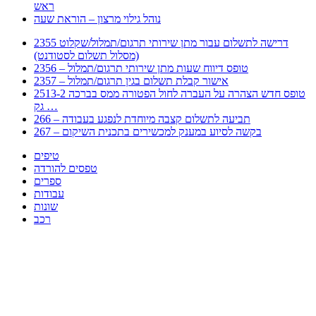
ראש
נוהל גילוי מרצון – הוראת שעה
2355 דרישה לתשלום עבור מתן שירותי תרגום/תמלול/שקלוט
(מסלול תשלום לסטודנט)
2356 – טופס דיווח שעות מתן שירותי תרגום/תמלול
2357 – אישור קבלת תשלום בגין תרגום/תמלול
2513-2 טופס חדש הצהרה על העברה לחול הפטורה ממס בברכה
גק …
266 – תביעה לתשלום קצבה מיוחדת לנפגע בעבודה
267 – בקשה לסיוע במענק למכשירים בתכנית השיקום
טיפים
טפסים להורדה
ספרים
עבודות
שונות
רכב
Huppert הינו אלגוריתם המחפש עבורכם מסמכים, מצגות, טפסים, ספרים, עבודות, מבחנים
וכל סוג מסמך שיכולילהקל על חיי היום יום. המנוע הוקם בכדי לחסוך לכם את המאמץ
המייגע בחיפוש אינטנסיבי באתרים ואתרי הממשלה באמצעות Huppert, תוכלו למצוא
ספרים להורדה, וכל סוג מסמך בעצם שתחפצו בו בקלות ובמהירות. האתר אינו אחראי לתוכן
היות והוא נשאב בצורה אוטמטית, כל התוכן הנשאב חשוף בצורה ציבורית לכל. במידה
וראיתם תוכן שפוגע בכם אנא שלחו לנו מייל ונדאג להסירו