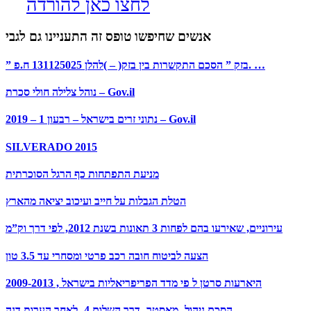
לחצו כאן להורדה
אנשים שחיפשו טופס זה התעניינו גם לגבי
” בזק ” הסכם התקשרות בין בזק( – )להלן 131125025 ח.פ. …
נוהל צלילה חולי סכרת – Gov.il
נתוני זרים בישראל – רבעון 1 – 2019 – Gov.il
SILVERADO 2015
מניעת התפתחות כף הרגל הסוכרתית
הטלת הגבלות על חייב ועיכוב יציאה מהארץ
עירוניים, שאירעו בהם לפחות 3 תאונות בשנת 2012, לפי דרך וק”מ
הצעה לביטוח חובה רכב פרטי ומסחרי עד 3.5 טון
היארעות סרטן ל פי מדד הפריפריאליות בישראל , 2009-2013
הסכם ניהול- מאסטר- דרך השלום 4- לאחר הערות דנה