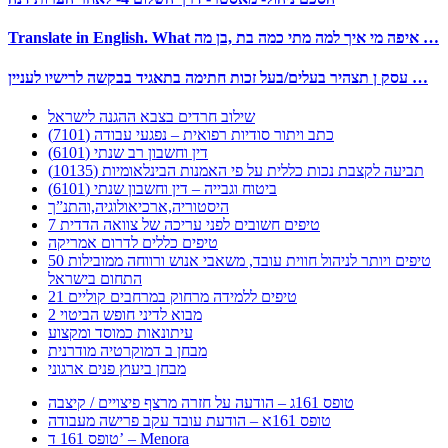
Translate in English. What איפה מי איך למה מתי כמה בת ,בן מה …
עסק ן תצהיר בעלים/בעל זכות חתימה בתאגיד בבקשה לרישיו לעניין …
שילוב חרדים בצבא ההגנה לישראל
כתב ויתור סודיות רפואית – נפגעי עבודה (7101)
דין וחשבון רב שנתי (6101)
תביעה לקצבת נכות כללית על פי האמנות הבינלאומיות (10135)
ביטוח וגבייה – דין וחשבון שנתי (6101)
היסטוריה,ארכיאולוגיה,והתנ”ך
7 טיפים חשובים לפני עריכה של צוואה הדדית
טיפים כללים לדרום אמריקה
50 טיפים ויותר לניהול חווית עובד, משאבי אנוש ורווחה ממובילות
התחום בישראל
21 טיפים ללמידה מרחוק במרחבים קוליים
מבוא לדיני חופש הביטוי 2
עיתונאות כמוסד ומקצוע
מבחן ב דמוקרטיה מודרנית
מבחן ביעוץ פנים ארגוני
טופס 161ג – הודעה על חזרה מרצף פיצויים / קיצבה
טופס 161א – הודעת עובד עקב פרישה מעבודה
טופס 161 ד’ – Menora