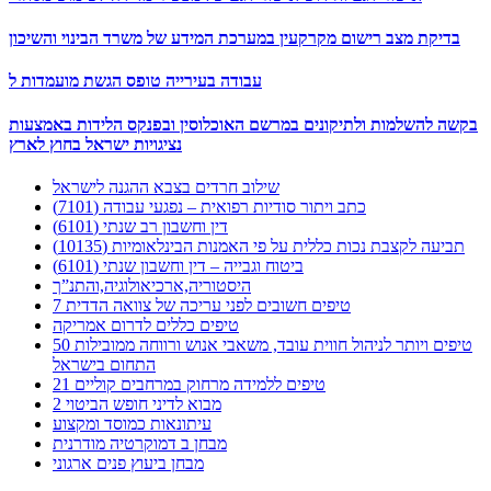
בדיקת מצב רישום מקרקעין במערכת המידע של משרד הבינוי והשיכון
עבודה בעירייה טופס הגשת מועמדות ל
בקשה להשלמות ולתיקונים במרשם האוכלוסין ובפנקס הלידות באמצעות
נציגויות ישראל בחוץ לארץ
שילוב חרדים בצבא ההגנה לישראל
כתב ויתור סודיות רפואית – נפגעי עבודה (7101)
דין וחשבון רב שנתי (6101)
תביעה לקצבת נכות כללית על פי האמנות הבינלאומיות (10135)
ביטוח וגבייה – דין וחשבון שנתי (6101)
היסטוריה,ארכיאולוגיה,והתנ”ך
7 טיפים חשובים לפני עריכה של צוואה הדדית
טיפים כללים לדרום אמריקה
50 טיפים ויותר לניהול חווית עובד, משאבי אנוש ורווחה ממובילות
התחום בישראל
21 טיפים ללמידה מרחוק במרחבים קוליים
מבוא לדיני חופש הביטוי 2
עיתונאות כמוסד ומקצוע
מבחן ב דמוקרטיה מודרנית
מבחן ביעוץ פנים ארגוני