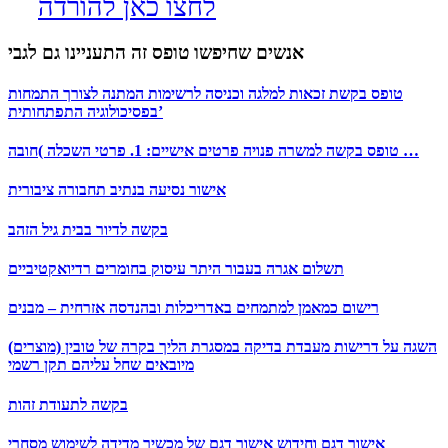
לחצו כאן להורדה
אנשים שחיפשו טופס זה התעניינו גם לגבי
טופס בקשת זכאות למלגה וכניסה לרשימות המתנה לצורך התמחות
בפסיכולוגיה התפתחותית’
טופס בקשה למשרה פנויה פרטים אישיים: 1. פרטי השכלה )חובה …
אישור נסיעה בנתיב תחבורה ציבורית
בקשה לדיור בבית גיל הזהב
תשלום אגרה בעבור היתר עיסוק בחומרים רדיואקטיביים
רישום כמאמן למתמחים באדריכלות ובהנדסה אזרחית – מבנים
השגה על דרישות מעבדת בדיקה במסגרת הליך בקרה של טובין (מוצרים)
מיובאים שחל עליהם תקן רשמי
בקשה לתעודת זהות
אישור דגם וחידוש אישור דגם של מכשיר מדידה לשימוש מסחרי