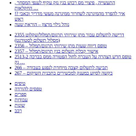
, התעשייה , פיצויי מס רכוש בגין נזק עקיף לענפי המסחר
החקלאות …
!? איך להפרד מהמיגרנה לשחרור ממיגרנה מעשי מדריך וכאבי
ראש
נוהל גילוי מרצון – הוראת שעה
2355 דרישה לתשלום עבור מתן שירותי תרגום/תמלול/שקלוט
(מסלול תשלום לסטודנט)
2356 – טופס דיווח שעות מתן שירותי תרגום/תמלול
2357 – אישור קבלת תשלום בגין תרגום/תמלול
2513-2 טופס חדש הצהרה על העברה לחול הפטורה ממס בברכה
גק …
266 – תביעה לתשלום קצבה מיוחדת לנפגע בעבודה
267 – בקשה לסיוע במענק למכשירים בתכנית השיקום
טיפים
טפסים להורדה
ספרים
עבודות
שונות
רכב
Huppert הינו אלגוריתם המחפש עבורכם מסמכים, מצגות, טפסים, ספרים, עבודות, מבחנים
וכל סוג מסמך שיכולילהקל על חיי היום יום. המנוע הוקם בכדי לחסוך לכם את המאמץ
המייגע בחיפוש אינטנסיבי באתרים ואתרי הממשלה באמצעות Huppert, תוכלו למצוא