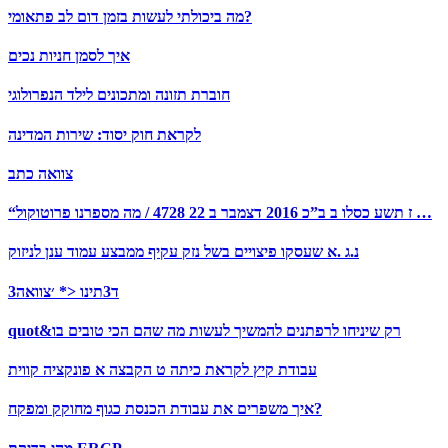
מה ביכולתי לעשות בזמן דום לב פתאומי?
איך לסמן חניות נכים
חוברת תזונה ומתכונים לילד הנפרולוגי
לקראת חוק יסוד: שירות המדינה
צוואה כתב
“ז תשע כסלו ב ב”כ 2016 דצמבר ב 22 4728 / מה מספרנו פרוטוקול …
נ.ג .א שעסקו פיצויים בשל נזק עקיף ממבצע עמוד ענן לניזוק
3ד3תינו <* ׳צוואה
quot&רק שיניחו לרפתנים להמשיך לעשות מה שהם הכי טובים בו
עבודת קיץ לקראת כיתה ט הקבצה א פונקציה קווית
איך משפרים את עבודת הכנסת כגוף מחוקק ומפקח?