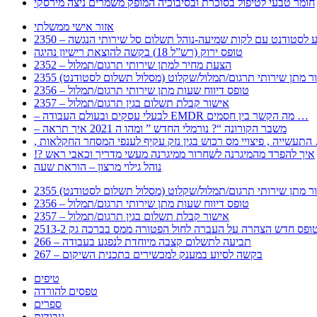
חומר טבעי לטיפול בסוכרת ובסיבוכיה המופק משמרים ניצה מירסקי
אזור אישי ממשלתי
 – מידע לסטודנט עם לקות שמיעה-נוהל תשלום סל שירותי הנגשה
טופס ירוק (רש”ל 18) בקשה להוצאת רישיון נהיגה
2352 – הצעת מחיר למתן שירותי תרגום/תמלול
עבור מתן שירותי תרגום/תמלול/שקלוט (מסלול תשלום לסטודנט)
2356 – טופס דיווח שעות מתן שירותי תרגום/תמלול
2357 – אישור קבלת תשלום בגין תרגום/תמלול
– לבעלי עסקים ובעולם העבודה EMDR מה הקשר בין חסמים …
– משבר הקורונה “? נורמלי החדש ” ומהו ה 2021 איך תראה
לענפי המסחר החקלאות …
!? איך להפרד מהמיגרנה לשחרור ממיגרנה מעשי מדריך וכאבי ראש
נוהל גילוי מרצון – הוראת שעה
עבור מתן שירותי תרגום/תמלול/שקלוט (מסלול תשלום לסטודנט)
2356 – טופס דיווח שעות מתן שירותי תרגום/תמלול
2357 – אישור קבלת תשלום בגין תרגום/תמלול
266 – תביעה לתשלום קצבה מיוחדת לנפגע בעבודה
267 – בקשה לסיוע במענק למכשירים בתכנית השיקום
טיפים
טפסים להורדה
ספרים
עבודות