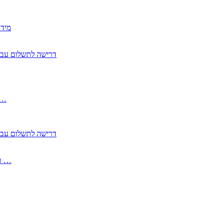
2350
2355 דרישה לתשלום 
, התעשייה , פיצויי מס רכוש בגין נזק עקיף 
2355 דרישה לתשלום 
2513-2 טופס חדש הצהרה על העברה לחול הפטורה ממס בברכה גק …