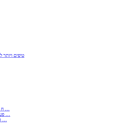
50 טיפים ויות
: בקשה לפטור מחובת התקנת מז;quot&ח 3 טופס מספר ים ב עותקים …
) ( פעמי להקלטת יצירות על מוצרים מכניים – טופס בקשה לאישור חד …
) 1998 ( לפי חוק חופש המידע התשנ;quot&ח – טופס בקשה לקבלת …