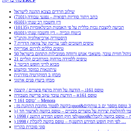
מהי בדיקת ERCP
שילוב חרדים בצבא ההגנה לישראל
כתב ויתור סודיות רפואית – נפגעי עבודה (7101)
דין וחשבון רב שנתי (6101)
תביעה לקצבת נכות כללית על פי האמנות הבינלאומיות (10135)
ביטוח וגבייה – דין וחשבון שנתי (6101)
היסטוריה,ארכיאולוגיה,והתנ”ך
7 טיפים חשובים לפני עריכה של צוואה הדדית
טיפים כללים לדרום אמריקה
ר לניהול חווית עובד, משאבי אנוש ורווחה ממובילות התחום בישראל
21 טיפים ללמידה מרחוק במרחבים קוליים
מבוא לדיני חופש הביטוי 2
עיתונאות כמוסד ומקצוע
מבחן ב דמוקרטיה מודרנית
מבחן ביעוץ פנים ארגוני
טופס 161ג – הודעה על חזרה מרצף פיצויים / קיצבה
טופס 161א – הודעת עובד עקב פרישה מעבודה
טופס 161 ד’ – Menora
) 1998 ( לפי חוק חופש המידע התשנ;ח – טופס בקשה לקבלת …
סוגי סוכרת בהריון