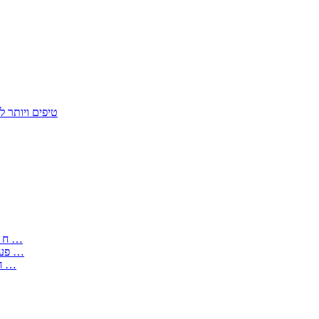
50 טיפים ויות
: בקשה לפטור מחובת התקנת מז;quot&ח 3 טופס מספר ים ב עותקים …
) ( פעמי להקלטת יצירות על מוצרים מכניים – טופס בקשה לאישור חד …
) 1998 ( לפי חוק חופש המידע התשנ;quot&ח – טופס בקשה לקבלת …