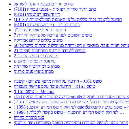
שילוב חרדים בצבא ההגנה לישראל
כתב ויתור סודיות רפואית – נפגעי עבודה (7101)
דין וחשבון רב שנתי (6101)
תביעה לקצבת נכות כללית על פי האמנות הבינלאומיות (10135)
ביטוח וגבייה – דין וחשבון שנתי (6101)
היסטוריה,ארכיאולוגיה,והתנ”ך
7 טיפים חשובים לפני עריכה של צוואה הדדית
טיפים כללים לדרום אמריקה
ר לניהול חווית עובד, משאבי אנוש ורווחה ממובילות התחום בישראל
21 טיפים ללמידה מרחוק במרחבים קוליים
מבוא לדיני חופש הביטוי 2
עיתונאות כמוסד ומקצוע
מבחן ב דמוקרטיה מודרנית
מבחן ביעוץ פנים ארגוני
טופס 161ג – הודעה על חזרה מרצף פיצויים / קיצבה
טופס 161א – הודעת עובד עקב פרישה מעבודה
טופס 161 ד’ – Menora
) 1998 ( לפי חוק חופש המידע התשנ;ח – טופס בקשה לקבלת …
סוגי סוכרת בהריון
חומר טבעי לטיפול בסוכרת ובסיבוכיה המופק משמרים ניצה מירסקי