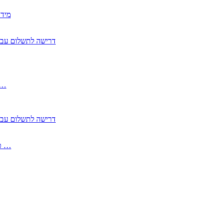
2350
2355 דרישה לתשלום 
, התעשייה , פיצויי מס רכוש בגין נזק עקיף 
2355 דרישה לתשלום 
2513-2 טופס חדש הצהרה על העברה לחול הפטורה ממס בברכה גק …