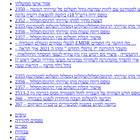
אזור אישי ממשלתי
 – מידע לסטודנט עם לקות שמיעה-נוהל תשלום סל שירותי הנגשה
טופס ירוק (רש”ל 18) בקשה להוצאת רישיון נהיגה
2352 – הצעת מחיר למתן שירותי תרגום/תמלול
עבור מתן שירותי תרגום/תמלול/שקלוט (מסלול תשלום לסטודנט)
2356 – טופס דיווח שעות מתן שירותי תרגום/תמלול
2357 – אישור קבלת תשלום בגין תרגום/תמלול
– לבעלי עסקים ובעולם העבודה EMDR מה הקשר בין חסמים …
– משבר הקורונה “? נורמלי החדש ” ומהו ה 2021 איך תראה
לענפי המסחר החקלאות …
!? איך להפרד מהמיגרנה לשחרור ממיגרנה מעשי מדריך וכאבי ראש
נוהל גילוי מרצון – הוראת שעה
עבור מתן שירותי תרגום/תמלול/שקלוט (מסלול תשלום לסטודנט)
2356 – טופס דיווח שעות מתן שירותי תרגום/תמלול
2357 – אישור קבלת תשלום בגין תרגום/תמלול
266 – תביעה לתשלום קצבה מיוחדת לנפגע בעבודה
267 – בקשה לסיוע במענק למכשירים בתכנית השיקום
טיפים
טפסים להורדה
ספרים
עבודות
שונות