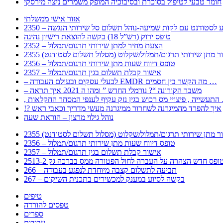
חומר טבעי לטיפול בסוכרת ובסיבוכיה המופק משמרים ניצה מירסקי
אזור אישי ממשלתי
 – מידע לסטודנט עם לקות שמיעה-נוהל תשלום סל שירותי הנגשה
טופס ירוק (רש”ל 18) בקשה להוצאת רישיון נהיגה
2352 – הצעת מחיר למתן שירותי תרגום/תמלול
עבור מתן שירותי תרגום/תמלול/שקלוט (מסלול תשלום לסטודנט)
2356 – טופס דיווח שעות מתן שירותי תרגום/תמלול
2357 – אישור קבלת תשלום בגין תרגום/תמלול
– לבעלי עסקים ובעולם העבודה EMDR מה הקשר בין חסמים …
– משבר הקורונה “? נורמלי החדש ” ומהו ה 2021 איך תראה
לענפי המסחר החקלאות …
!? איך להפרד מהמיגרנה לשחרור ממיגרנה מעשי מדריך וכאבי ראש
נוהל גילוי מרצון – הוראת שעה
עבור מתן שירותי תרגום/תמלול/שקלוט (מסלול תשלום לסטודנט)
2356 – טופס דיווח שעות מתן שירותי תרגום/תמלול
2357 – אישור קבלת תשלום בגין תרגום/תמלול
266 – תביעה לתשלום קצבה מיוחדת לנפגע בעבודה
267 – בקשה לסיוע במענק למכשירים בתכנית השיקום
טיפים
טפסים להורדה
ספרים
עבודות