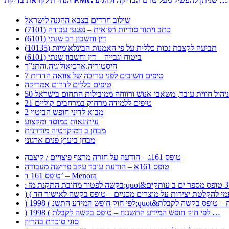
הנחיות לקראת בדיקת EMG שניתן להפשיל מעל טרם הבדיקה ולהגיע …
שילוב חרדים בצבא ההגנה לישראל
כתב ויתור סודיות רפואית – נפגעי עבודה (7101)
דין וחשבון רב שנתי (6101)
תביעה לקצבת נכות כללית על פי האמנות הבינלאומיות (10135)
ביטוח וגבייה – דין וחשבון שנתי (6101)
היסטוריה,ארכיאולוגיה,והתנ”ך
7 טיפים חשובים לפני עריכה של צוואה הדדית
טיפים כללים לדרום אמריקה
ר לניהול חווית עובד, משאבי אנוש ורווחה ממובילות התחום בישראל
21 טיפים ללמידה מרחוק במרחבים קוליים
מבוא לדיני חופש הביטוי 2
עיתונאות כמוסד ומקצוע
מבחן ב דמוקרטיה מודרנית
מבחן ביעוץ פנים ארגוני
טופס 161ג – הודעה על חזרה מרצף פיצויים / קיצבה
טופס 161א – הודעת עובד עקב פרישה מעבודה
טופס 161 ד’ – Menora
) 1998 ( לפי חוק חופש המידע התשנ;ח – טופס בקשה לקבלת …
סוגי סוכרת בהריון