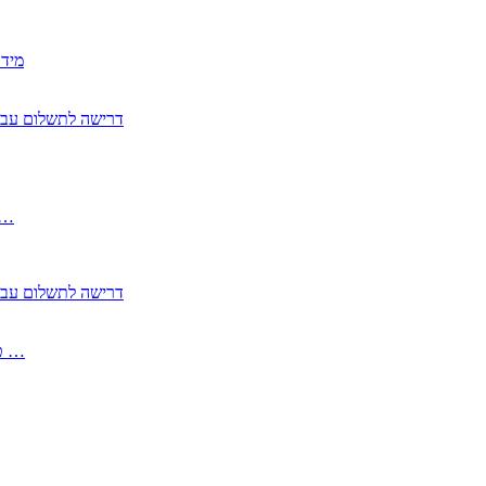
2350
2355 דרישה לתשלום 
, התעשייה , פיצויי מס רכוש בגין נזק עקיף 
2355 דרישה לתשלום 
2513-2 טופס חדש הצהרה על העברה לחול הפטורה ממס בברכה גק …