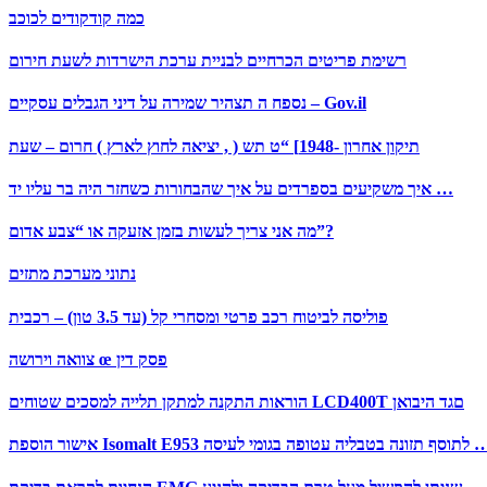
כמה קודקודים לכוכב
רשימת פריטים הכרחיים לבניית ערכת הישרדות לשעת חירום
נספח ה תצהיר שמירה על דיני הגבלים עסקיים – Gov.il
תיקון אחרון -1948] “ט תש ( , יציאה לחוץ לארץ ) חרום – שעת
איך משקיעים בספרדים על איך שהבחורות כשחזר היה בר עליו יד …
מה אני צריך לעשות בזמן אזעקה או “צבע אדום”?
נתוני מערכת מתזים
פוליסה לביטוח רכב פרטי ומסחרי קל (עד 3.5 טון) – רכבית
צוואה וירושה œ פסק דין
הוראות התקנה למתקן תלייה למסכים שטוחים LCD400T םגד היבואן
Isomalt E95 לתוסף תזונה בטבליה עטופה בגומי לעיסה …