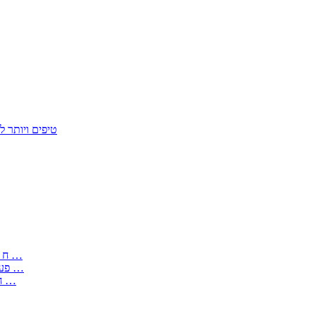
50 טיפים ויות
: בקשה לפטור מחובת התקנת מז;quot&ח 3 טופס מספר ים ב עותקים …
) ( פעמי להקלטת יצירות על מוצרים מכניים – טופס בקשה לאישור חד …
) 1998 ( לפי חוק חופש המידע התשנ;quot&ח – טופס בקשה לקבלת …