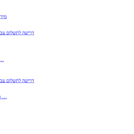
2350
2355 דרישה לתשלום 
, התעשייה , פיצויי מס רכוש בגין נזק עקיף 
2355 דרישה לתשלום 
2513-2 טופס חדש הצהרה על העברה לחול הפטורה ממס בברכה גק …