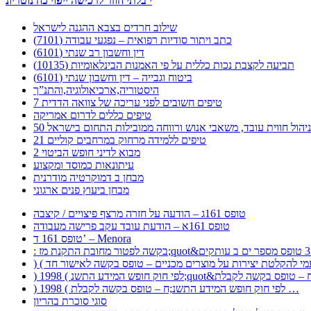
י בלתי חוזר לרכישה ייפוי כח נוטריונ
שילוב חרדים בצבא ההגנה לישראל
כתב ויתור סודיות רפואית – נפגעי עבודה (7101)
דין וחשבון רב שנתי (6101)
תביעה לקצבת נכות כללית על פי האמנות הבינלאומיות (10135)
ביטוח וגבייה – דין וחשבון שנתי (6101)
היסטוריה,ארכיאולוגיה,והתנ”ך
7 טיפים חשובים לפני עריכה של צוואה הדדית
טיפים כללים לדרום אמריקה
ר לניהול חווית עובד, משאבי אנוש ורווחה ממובילות התחום בישראל
21 טיפים ללמידה מרחוק במרחבים קוליים
מבוא לדיני חופש הביטוי 2
עיתונאות כמוסד ומקצוע
מבחן ב דמוקרטיה מודרנית
מבחן ביעוץ פנים ארגוני
טופס 161ג – הודעה על חזרה מרצף פיצויים / קיצבה
טופס 161א – הודעת עובד עקב פרישה מעבודה
טופס 161 ד’ – Menora
) 1998 ( לפי חוק חופש המידע התשנ;ח – טופס בקשה לקבלת …
סוגי סוכרת בהריון