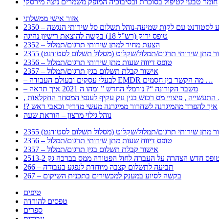
חומר טבעי לטיפול בסוכרת ובסיבוכיה המופק משמרים ניצה מירסקי
אזור אישי ממשלתי
 – מידע לסטודנט עם לקות שמיעה-נוהל תשלום סל שירותי הנגשה
טופס ירוק (רש”ל 18) בקשה להוצאת רישיון נהיגה
2352 – הצעת מחיר למתן שירותי תרגום/תמלול
עבור מתן שירותי תרגום/תמלול/שקלוט (מסלול תשלום לסטודנט)
2356 – טופס דיווח שעות מתן שירותי תרגום/תמלול
2357 – אישור קבלת תשלום בגין תרגום/תמלול
– לבעלי עסקים ובעולם העבודה EMDR מה הקשר בין חסמים …
– משבר הקורונה “? נורמלי החדש ” ומהו ה 2021 איך תראה
לענפי המסחר החקלאות …
!? איך להפרד מהמיגרנה לשחרור ממיגרנה מעשי מדריך וכאבי ראש
נוהל גילוי מרצון – הוראת שעה
עבור מתן שירותי תרגום/תמלול/שקלוט (מסלול תשלום לסטודנט)
2356 – טופס דיווח שעות מתן שירותי תרגום/תמלול
2357 – אישור קבלת תשלום בגין תרגום/תמלול
266 – תביעה לתשלום קצבה מיוחדת לנפגע בעבודה
267 – בקשה לסיוע במענק למכשירים בתכנית השיקום
טיפים
טפסים להורדה
ספרים
עבודות