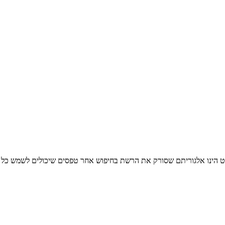
וד אשר מציג את לקראת ועידת האקלים בגלזגו 2021, הופרט הינו אלגוריתם שסורק את הרשת בחיפוש אח