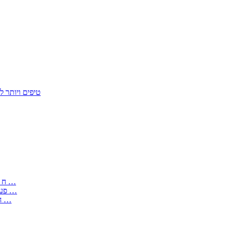
50 טיפים ויות
: בקשה לפטור מחובת התקנת מז;quot&ח 3 טופס מספר ים ב עותקים …
) ( פעמי להקלטת יצירות על מוצרים מכניים – טופס בקשה לאישור חד …
) 1998 ( לפי חוק חופש המידע התשנ;quot&ח – טופס בקשה לקבלת …