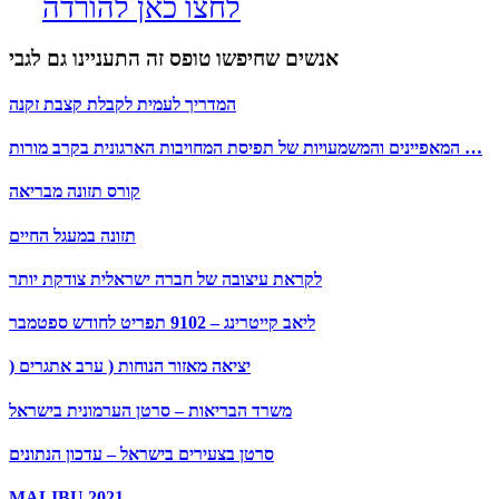
לחצו כאן להורדה
אנשים שחיפשו טופס זה התעניינו גם לגבי
המדריך לעמית לקבלת קצבת זקנה
המאפיינים והמשמעויות של תפיסת המחויבות הארגונית בקרב מורות …
קורס תזונה מבריאה
תזונה במעגל החיים
לקראת עיצובה של חברה ישראלית צודקת יותר
ליאב קייטרינג – 9102 תפריט לחודש ספטמבר
) יציאה מאזור הנוחות ( ערב אתגרים
משרד הבריאות – סרטן הערמונית בישראל
סרטן בצעירים בישראל – עדכון הנתונים
MALIBU 2021