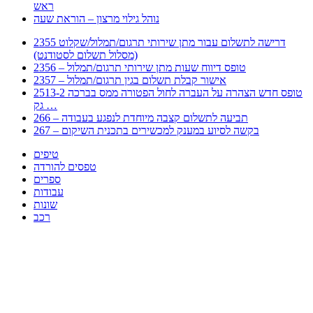
ראש
נוהל גילוי מרצון – הוראת שעה
2355 דרישה לתשלום עבור מתן שירותי תרגום/תמלול/שקלוט
(מסלול תשלום לסטודנט)
2356 – טופס דיווח שעות מתן שירותי תרגום/תמלול
2357 – אישור קבלת תשלום בגין תרגום/תמלול
2513-2 טופס חדש הצהרה על העברה לחול הפטורה ממס בברכה
גק …
266 – תביעה לתשלום קצבה מיוחדת לנפגע בעבודה
267 – בקשה לסיוע במענק למכשירים בתכנית השיקום
טיפים
טפסים להורדה
ספרים
עבודות
שונות
רכב
Huppert הינו אלגוריתם המחפש עבורכם מסמכים, מצגות, טפסים, ספרים, עבודות, מבחנים
וכל סוג מסמך שיכולילהקל על חיי היום יום. המנוע הוקם בכדי לחסוך לכם את המאמץ
המייגע בחיפוש אינטנסיבי באתרים ואתרי הממשלה באמצעות Huppert, תוכלו למצוא
ספרים להורדה, וכל סוג מסמך בעצם שתחפצו בו בקלות ובמהירות. האתר אינו אחראי לתוכן
היות והוא נשאב בצורה אוטמטית, כל התוכן הנשאב חשוף בצורה ציבורית לכל. במידה
וראיתם תוכן שפוגע בכם אנא שלחו לנו מייל ונדאג להסירו