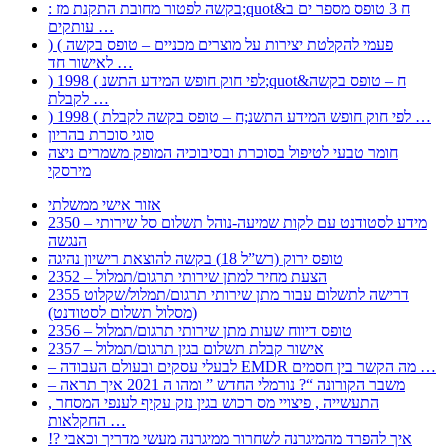
: בקשה לפטור מחובת התקנת מז;quot&ח 3 טופס מספר ים ב
עותקים …
) ( פעמי להקלטת יצירות על מוצרים מכניים – טופס בקשה
לאישור חד …
) 1998 ( לפי חוק חופש המידע התשנ;quot&ח – טופס בקשה
לקבלת …
) 1998 ( לפי חוק חופש המידע התשנ;ח – טופס בקשה לקבלת …
סוגי סוכרת בהריון
חומר טבעי לטיפול בסוכרת ובסיבוכיה המופק משמרים ניצה
מירסקי
אזור אישי ממשלתי
2350 – מידע לסטודנט עם לקות שמיעה-נוהל תשלום סל שירותי
הנגשה
טופס ירוק (רש”ל 18) בקשה להוצאת רישיון נהיגה
2352 – הצעת מחיר למתן שירותי תרגום/תמלול
2355 דרישה לתשלום עבור מתן שירותי תרגום/תמלול/שקלוט
(מסלול תשלום לסטודנט)
2356 – טופס דיווח שעות מתן שירותי תרגום/תמלול
2357 – אישור קבלת תשלום בגין תרגום/תמלול
– לבעלי עסקים ובעולם העבודה EMDR מה הקשר בין חסמים …
– משבר הקורונה “? נורמלי החדש ” ומהו ה 2021 איך תראה
, התעשייה , פיצויי מס רכוש בגין נזק עקיף לענפי המסחר
החקלאות …
!? איך להפרד מהמיגרנה לשחרור ממיגרנה מעשי מדריך וכאבי