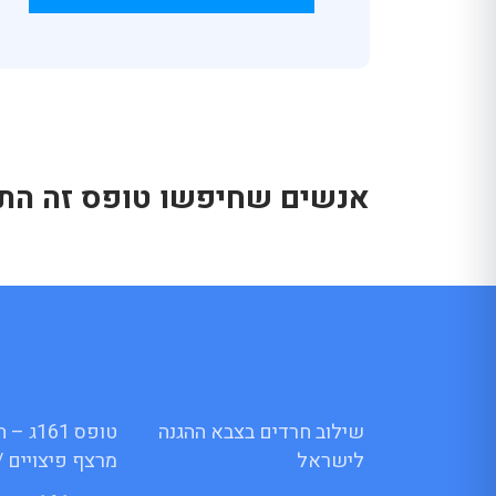
אנשים שחיפשו טופס זה התענ
שילוב חרדים בצבא ההגנה
טופס 1
לישראל
מרצף פיצויים /