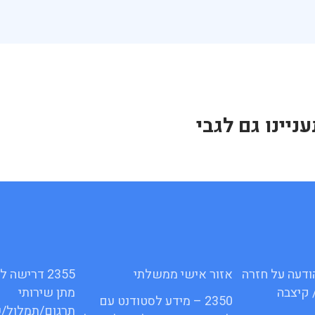
יינו גם לגבי
16ג – הודעה על חזרה
אזור אישי ממשלתי
2355 דרישה
 קיצבה
מתן שירותי
2350 – מידע לסטודנט עם
תרגום/תמלול/