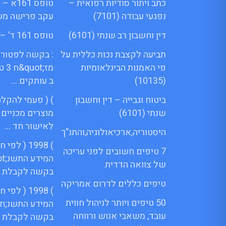
כתב ויתור סודיות רפואית –
טופס 61
נפגעי עבודה (7101)
עקב פרישה מע
דין וחשבון רב שנתי (6101)
טופס 161 ד’ – Menora
תביעה לקצבת נכות כללית על
: בקשה לפטור 
פי האמנות הבינלאומיות
מז;
(10135)
ב עותקים …
ביטוח וגבייה – דין וחשבון
) ( פעמי להקלט
שנתי (6101)
מוצרים מכניים
לאישור חד …
היסטוריה,ארכיאולוגיה,והתנ”ך
) 1998 ( ל
7 טיפים חשובים לפני עריכה
של צוואה הדדית
בקשה לקבלת 
טיפים כללים לדרום אמריקה
) 1998 ( ל
50 טיפים ויותר לניהול חווית
המידע התשנ;ח 
עובד, משאבי אנוש ורווחה
בקשה לקבלת 