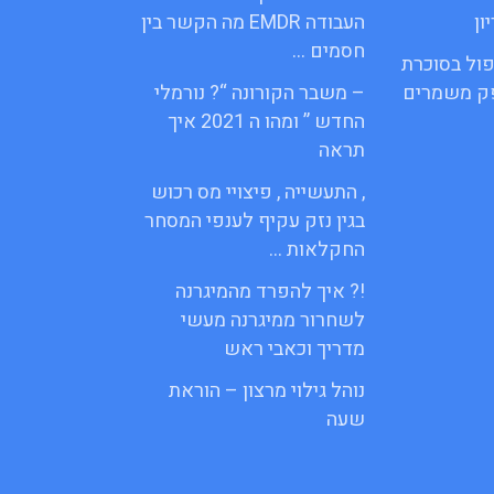
ון
העבודה EMDR מה הקשר בין
חסמים …
פול בסוכרת
פק משמרים
– משבר הקורונה “? נורמלי
החדש ” ומהו ה 2021 איך
תראה
, התעשייה , פיצויי מס רכוש
בגין נזק עקיף לענפי המסחר
החקלאות …
!? איך להפרד מהמיגרנה
לשחרור ממיגרנה מעשי
מדריך וכאבי ראש
נוהל גילוי מרצון – הוראת
שעה