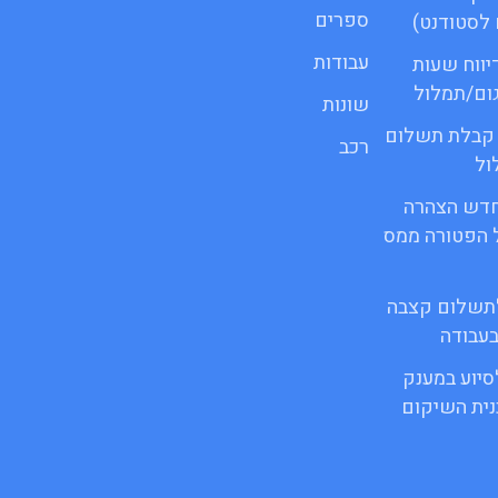
ספרים
לסטודנט)
עבודות
 דיווח שעות
גום/תמלול
שונות
ור קבלת תשלום
רכב
ול
ופס חדש הצהרה
 הפטורה ממס
 לתשלום קצבה
בעבודה
לסיוע במענק
ית השיקום