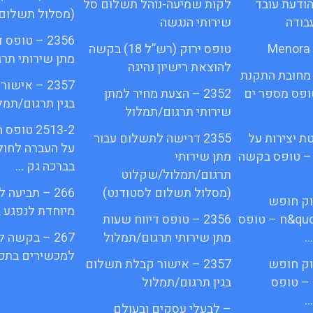
1א – הודעת עובד
לקות שמיעה-נוהל תשלום סל
(מסלול תשלום 
בודה
שירותי הנגשה
2356 – טופס
טופס ירוק (רש”ל 18) בקשה
מתן שירותי תר
להוצאת רישיון נהיגה
מחובת התקנת
2357 – איש
quot&ח 3 טופס מספר ים
2352 – הצעת מחיר למתן
בגין תרגום/תמל
שירותי תרגום/תמלול
2513-2 ט
ת יצירות על
2355 דרישה לתשלום עבור
על העברה לחול
 – טופס בקשה
מתן שירותי
בברכה גק …
תרגום/תמלול/שקלוט
(מסלול תשלום לסטודנט)
266 – תביעה
פי חוק חופש
מיוחדת לנפגע 
המידע התשנ;quot&ח – טופס
2356 – טופס דיווח שעות
…
מתן שירותי תרגום/תמלול
267 – בקשה 
למכשירים בתכנ
פי חוק חופש
2357 – אישור קבלת תשלום
– טופס
בגין תרגום/תמלול
…
– לבעלי עסקים ובעולם