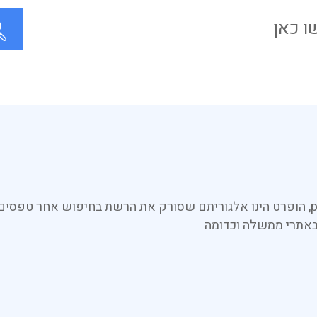
הינך בעמוד אשר מציג את מבוא מסוג pdf, הופרט הינו אלגוריתם שסורק את הרשת בחי
 באתרי ממשלה וכדומה